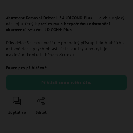
Abutment Removal Driver L 34 JDICON® Plus –
je chirurgický
nástroj určený k
preciznímu a bezpečnému odstranění
abutmentů
systému
JDICON® Plus
.
Díky délce 34 mm umožňuje pohodlný přístup i do hlubších a
obtížně dostupných oblastí ústní dutiny a poskytuje
maximální kontrolu během zákroku.
Pouze pro přihlášené
Přihlásit se do svého účtu
Zeptat se
Sdílet