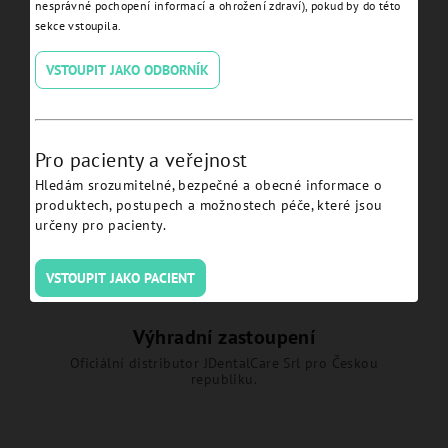
nesprávné pochopení informací a ohrožení zdraví), pokud by do této
sekce vstoupila.
Abutment Removal Driver L
VSTOUPIT JAKO ODBORNÍK
27 JDICON® Plus - ICATR27.
Detail
Pro pacienty a veřejnost
Hledám srozumitelné, bezpečné a obecné informace o
produktech, postupech a možnostech péče, které jsou
určeny pro pacienty.
VSTOUPIT JAKO PACIENT
Výhradní zastoupení
Oficiální distributor JDentalCare Srl pro Českou
republiku.