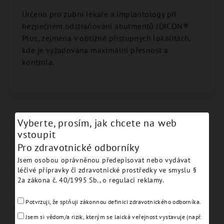
Určeno pro zubní lékaře a implantology při
bezpečném odstraňování abutmentů JDICON®
Plus, zejména v obtížně přístupných lokalitách,
kde je vyžadována maximální přesnost a
kontrola.
Vyberte, prosím, jak chcete na web
Podobné produkty
vstoupit
Pro zdravotnické odborníky
Jsem osobou oprávněnou předepisovat nebo vydávat
léčivé přípravky či zdravotnické prostředky ve smyslu §
2a zákona č. 40/1995 Sb., o regulaci reklamy.
Potvrzuji, že splňuji zákonnou definici zdravotnického odborníka.
Jsem si vědom/a rizik, kterým se laická veřejnost vystavuje (např.