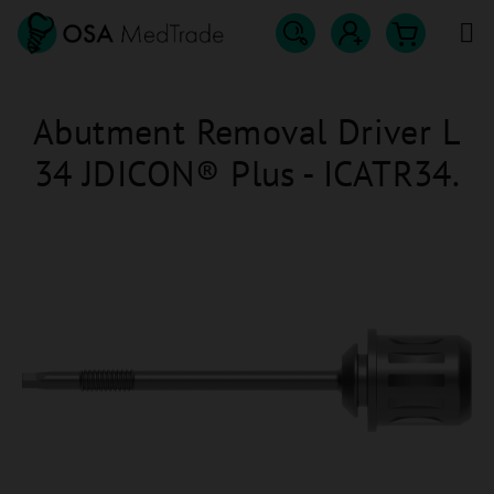
Přejít
na
obsah
Hledat
Nákupn
Přihlášení
Abutment Removal Driver L
košík
34 JDICON® Plus - ICATR34.