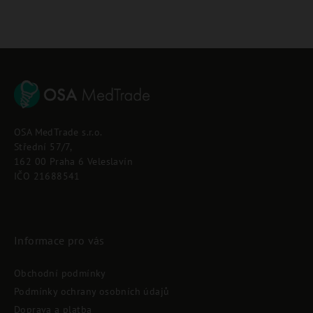
Z
á
p
OSA MedTrade s.r.o.
a
Střední 57/7,
t
162 00 Praha 6 Veleslavín
í
IČO 21688541
Informace pro vás
Obchodní podmínky
Podmínky ochrany osobních údajů
Doprava a platba