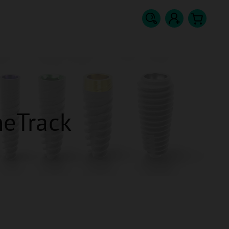
Hledat
Přihlášení
Nákupn
košík
eTrack