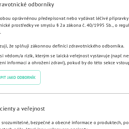
dravotnické odborníky
Detail
Detail
obou oprávněnou předepisovat nebo vydávat léčivé přípravky 
nické prostředky ve smyslu § 2a zákona č. 40/1995 Sb., o regu
.
zuji, že splňuji zákonnou definici zdravotnického odborníka.
si vědom/a rizik, kterým se laická veřejnost vystavuje (např. n
ní informací a ohrožení zdraví), pokud by do této sekce vstoup
PIT JAKO ODBORNÍK
nd Drill Ø 3.2 - JDDIADR32
cienty a veřejnost
Detail
srozumitelné, bezpečné a obecné informace o produktech, p