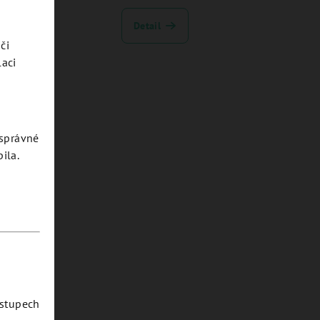
Detail
či
laci
esprávné
ila.
ostupech