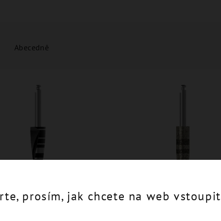
Abecedně
rte, prosím, jak chcete na web vstoupit
ist Drill Ø 5,4 - JDDR54
Diamond Drill Ø 5.0 - JDD