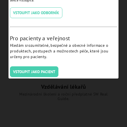
sekce vstoupila.
p
Zvýhodněné ceny, výměna implantátů a další
i
benefity.
VSTOUPIT JAKO ODBORNÍK
s
u
Pro pacienty a veřejnost
Odborná podpora
Hledám srozumitelné, bezpečné a obecné informace o
Odborné poradenství, CAD/CAM knihovny a
produktech, postupech a možnostech péče, které jsou
konzultace.
určeny pro pacienty.
VSTOUPIT JAKO PACIENT
Vzdělávání lékařů
Mezinárodní školení a roční předplatné SW Real
Guide.