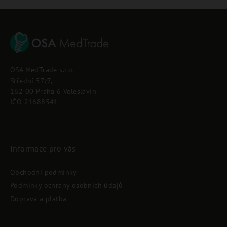
Z
á
p
OSA MedTrade s.r.o.
a
Střední 57/7,
t
162 00 Praha 6 Veleslavín
í
IČO 21688541
Informace pro vás
Obchodní podmínky
Podmínky ochrany osobních údajů
Doprava a platba