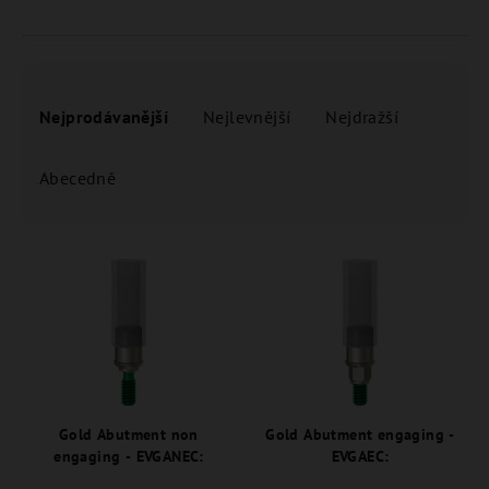
Ř
a
Nejprodávanější
Nejlevnější
Nejdražší
z
e
Abecedně
n
í
V
p
ý
r
p
o
i
d
s
u
p
k
r
Gold Abutment non
Gold Abutment engaging -
t
engaging - EVGANEC:
EVGAEC:
o
ů