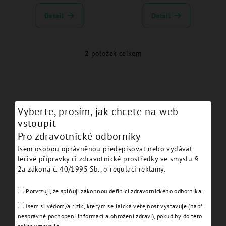
d
u
Detail
Detail
k
t
2
položek celkem
O
ů
v
l
á
d
Vyberte, prosím, jak chcete na web
a
vstoupit
c
Pro zdravotnické odborníky
í
Výhradní zastoupení
Jsem osobou oprávněnou předepisovat nebo vydávat
p
Oficiální distributor JDentalCare Srl pro Českou
léčivé přípravky či zdravotnické prostředky ve smyslu §
r
republiku.
2a zákona č. 40/1995 Sb., o regulaci reklamy.
v
k
Potvrzuji, že splňuji zákonnou definici zdravotnického odborníka.
y
Jsem si vědom/a rizik, kterým se laická veřejnost vystavuje (např.
v
nesprávné pochopení informací a ohrožení zdraví), pokud by do této
ý
Partnerské výhody