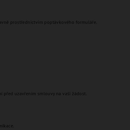
lavně prostřednictvím poptávkového formuláře.
ení před uzavřením smlouvy na vaši žádost.
nikace.