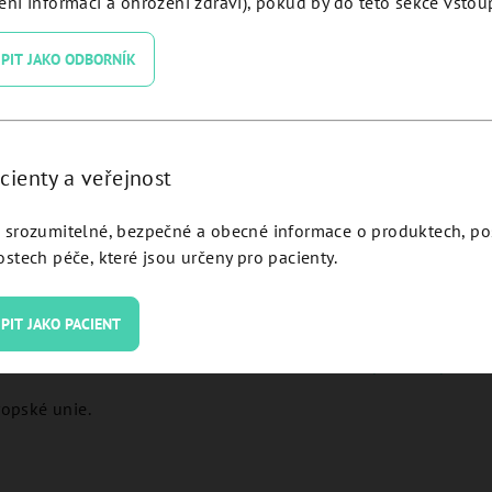
ní informací a ohrožení zdraví), pokud by do této sekce vstoup
sílky se můžete kdykoliv odhlásit prostřednictvím e-mailu neb
PIT JAKO ODBORNÍK
tane?
cienty a veřejnost
srozumitelné, bezpečné a obecné informace o produktech, p
jí některé společnosti nebo jiné osoby, které se k datům dost
stech péče, které jsou určeny pro pacienty.
(společnost Shoptet a.s., se sídlem Dvořeckého 628/8, Břevnov
PIT JAKO PACIENT
 B vložka 25 395)
hž seznam naleznete na
www.osamedtrade.cz/doprava-a-platba
opské unie.