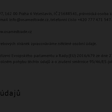
7/7, 162 00 Praha 6 Veleslavín, IČ 21688541, právnická osoba 
mail info@osamedtrade.cz, telefonní číslo +420 777 471 547.
w.osamedtrade.cz
 webových stránek zpracováváme některé osobní údaje.
řízení Evropského parlamentu a Rady (EU) 2016/679 ze dne 27
volném pohybu těchto údajů a o zrušení směrnice 95/46/ES (o
 údajů