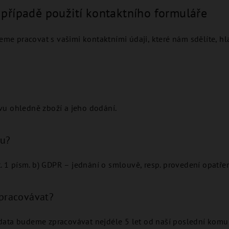
 případě použití kontaktního formuláře
me pracovat s vašimi kontaktními údaji, které nám sdělíte, h
vu ohledně zboží a jeho dodání.
du?
t. 1 písm. b) GDPR – jednání o smlouvě, resp. provedení opatř
pracovávat?
data budeme zpracovávat nejdéle 5 let od naší poslední komu