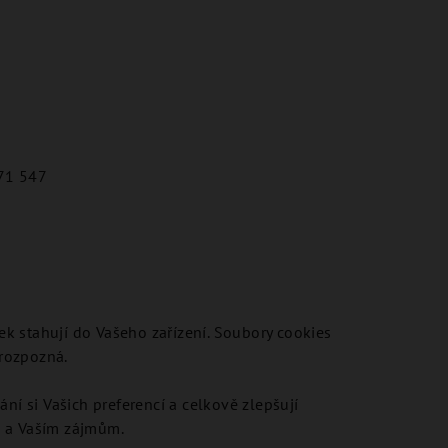
471 547
ek stahují do Vašeho zařízení. Soubory cookies
 rozpozná.
í si Vašich preferencí a celkově zlepšují
ě a Vaším zájmům.