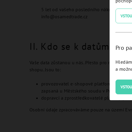
pochope
5 let od vašeho posledního nákupu. Z roze
VSTOU
info@osamedtrade.cz
II. Kdo se k datům dos
Pro pa
Hledám 
Vaše data zůstanou u nás. Přesto pro nás pracu
a možno
shopu. Jsou to:
provozovatel e-shopové platformy Shoptet 
VSTOU
zapsaná u Městského soudu v Praze, oddíl
dopravci a zprostředkovatelé plateb jejic
Osobní údaje zpracováváme pouze na území Evr