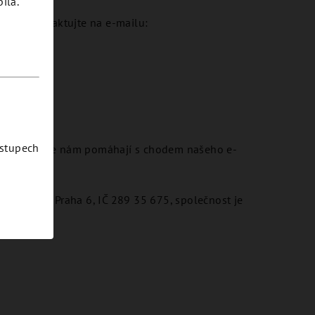
ila.
o nás kontaktujte na e-mailu:
ostupech
anou proto, že nám pomáhají s chodem našeho e-
, 169 00, Praha 6, IČ 289 35 675, společnost je
/