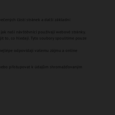
ečených částí stránek a další základní
 jak naši návštěvníci používají webové stránky.
t to, co hledají. Tyto soubory spouštíme pouze
é nejlépe odpovídají vašemu zájmu a online
 a/nebo přistupovat k údajům shromažďovaným