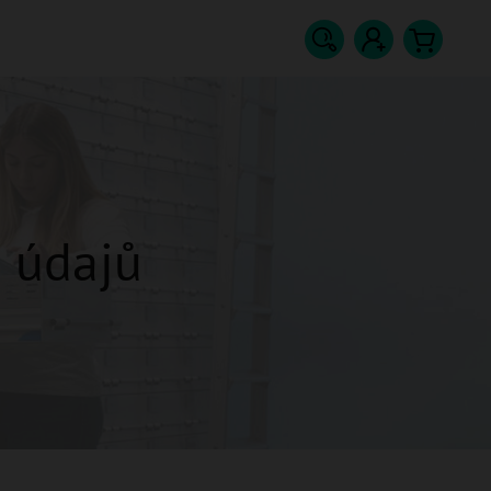
Hledat
Přihlášení
Nákupn
košík
 údajů