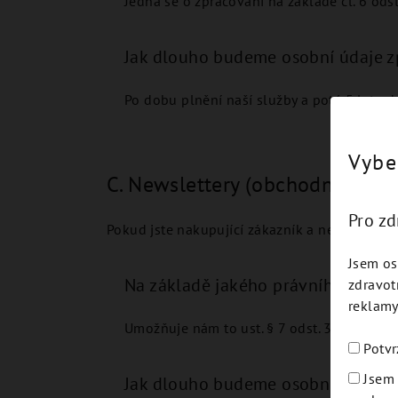
Jedná se o zpracování na základě čl. 6 odst
Jak dlouho budeme osobní údaje z
Po dobu plnění naší služby a poté 5 let o
Vybe
C. Newslettery (obchodní sděle
Pro z
Pokud jste nakupující zákazník a nezakázali 
Jsem os
Na základě jakého právního důvo
zdravot
reklamy
Umožňuje nám to ust. § 7 odst. 3 zákona č
Potvr
Jsem 
Jak dlouho budeme osobní údaje z