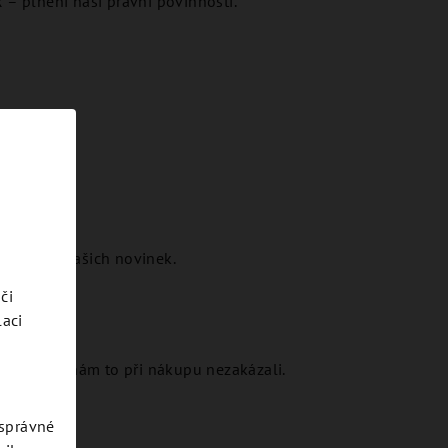
R – plnění naší právní povinnosti.
rozesílku našich novinek.
či
laci
okud jste nám to při nákupu nezakázali.
esprávné