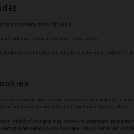
ědět
nce pro ochranu osobních údajů.
ladě automatického zpracování či profilování.
taktujte nás na info@osamedtrade.cz nebo na tel. +420 777 
cookies
ožství informací, které se při návštěvě našich webových strán
zpět na webovou stránku nebo jinou webovou stránku, která je
žňují efektivní navigaci mezi webovými stránkami, zapamatován
 reklamy zobrazované on-line byly lépe přizpůsobené Vaší osob