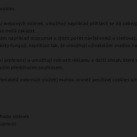
ookies:
zu webových stránek, umožňují například přihlásit se do zabezp
 se nedá zakázat.
ám například rozpoznat a zjistit počet návštěvníků a sledovat,
nky fungují, například tak, že umožňují uživatelům snadno nají
ání preferencí a umožňují zobrazit reklamu a další obsah, kter
Vaším předchozím souhlasem.
skytovatelů externích služeb) mohou rovněž používat cookies
chodu stránek
tupnosti