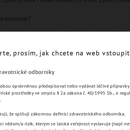
. 1 písm. b) GDPR – plnění smlouvy a čl. 6 odst. 1 písm. c) GDP
pracovávat?
d posledního poskytnutí takové služby nebo dodání zboží.
rte, prosím, jak chcete na web vstoupit
ní)
dravotnické odborníky
jste nám to při nákupu, použijeme vaši e-mailovou adresu pro 
obou oprávněnou předepisovat nebo vydávat léčivé přípravky 
du?
nické prostředky ve smyslu § 2a zákona č. 40/1995 Sb., o regu
.
. 480/2004 Sb., o některých službách informační společnosti, p
zuji, že splňuji zákonnou definici zdravotnického odborníka.
si vědom/a rizik, kterým se laická veřejnost vystavuje (např. n
pracovávat?