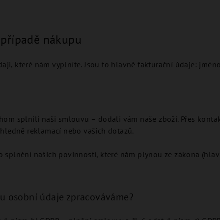
v případě nákupu
i, které nám vyplníte. Jsou to hlavně fakturační údaje: jméno, 
hom splnili naši smlouvu – dodali vám naše zboží. Přes kont
ohledně reklamací nebo vašich dotazů.
splnění našich povinností, které nám plynou ze zákona (hlavn
du osobní údaje zpracováváme?