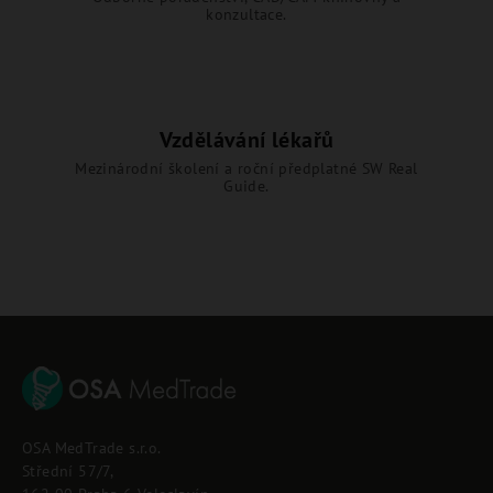
konzultace.
Vzdělávání lékařů
Mezinárodní školení a roční předplatné SW Real
Guide.
Z
á
p
OSA MedTrade s.r.o.
a
Střední 57/7,
t