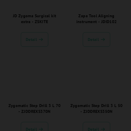
JD Zygoma Surgical kit
Zapa Tool Aligning
extra - ZSKITE
instrument - JDID102
Detail
Detail
Zygomatic Step Drill 3 L 70
Zygomatic Step Drill 3 L 50
- ZJDDREXS370N
- ZJDDREXS350N
Detail
Detail