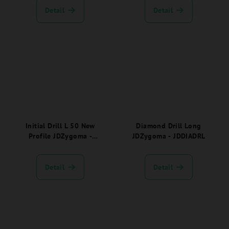
Detail
Detail
Initial Drill L 50 New
Diamond Drill Long
Profile JDZygoma -
JDZygoma - JDDIADRL
ZJDDREXS150NP
Detail
Detail