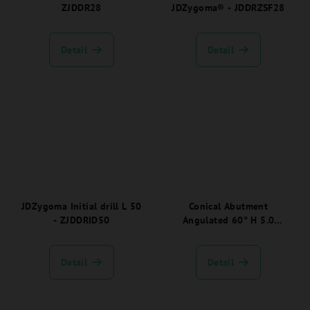
ZJDDR28
JDZygoma® - JDDRZSF28
Detail
Detail
JDZygoma Initial drill L 50
Conical Abutment
- ZJDDRID50
Angulated 60° H 5.0
JDEvolution Plus -
EVCA6050C:
Detail
Detail