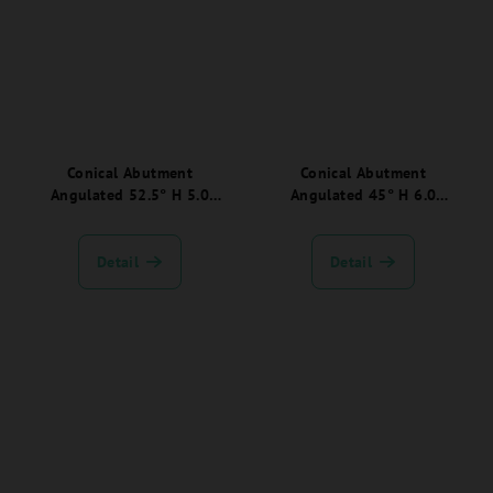
Conical Abutment
Conical Abutment
Angulated 52.5° H 5.0
Angulated 45° H 6.0
JDEvolution Plus -
JDEvolution Plus -
EVCA5250C:
EVCA4560C:
Detail
Detail