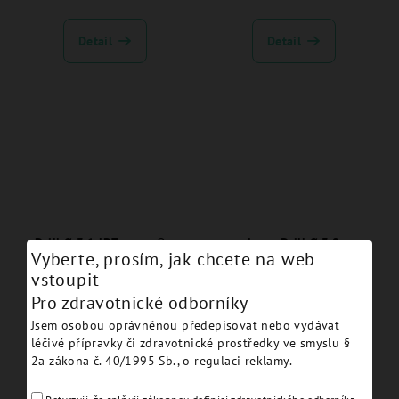
Detail
Detail
Drill Ø 3.6 JDZygoma® -
Long Drill Ø 3.2
Vyberte, prosím, jak chcete na web
ZJDDR36
JDZygoma® - ZJDDR32L
vstoupit
Pro zdravotnické odborníky
Detail
Detail
Jsem osobou oprávněnou předepisovat nebo vydávat
léčivé přípravky či zdravotnické prostředky ve smyslu §
2a zákona č. 40/1995 Sb., o regulaci reklamy.