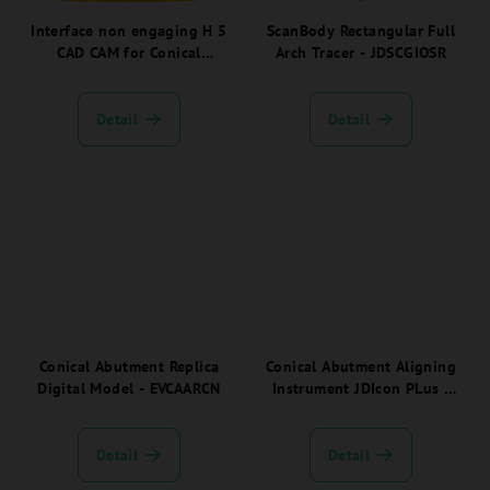
Interface non engaging H 5
ScanBody Rectangular Full
CAD CAM for Conical
Arch Tracer - JDSCGIOSR
Abutment - EVCATIBC:
Detail
Detail
Conical Abutment Replica
Conical Abutment Aligning
Digital Model - EVCAARCN
Instrument JDIcon PLus -
JDID105
Detail
Detail