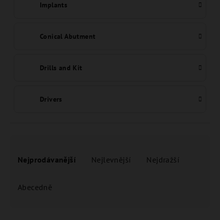
Implants
Conical Abutment
Drills and Kit
Drivers
Ř
a
Nejprodávanější
Nejlevnější
Nejdražší
z
e
Abecedně
n
í