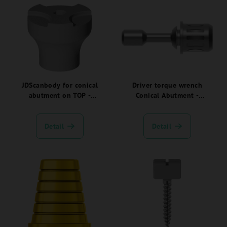
V
p
ý
r
p
o
i
d
s
u
p
k
r
JDScanbody for conical
Driver torque wrench
t
abutment on TOP -
Conical Abutment -
o
ů
EVCASBCESC:
EVSDCAF
d
u
Detail
Detail
k
t
ů