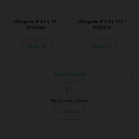
JDZygoma Ø 4.3 L 30 -
JDZygoma Ø 3.9 L 57.5 -
ZY43300:
ZY39575:
Detail
Detail
Načíst 48 dalších
S
t
1
2
O
r
96
položek celkem
á
v
n
l
Nahoru
k
á
o
d
v
a
á
n
c