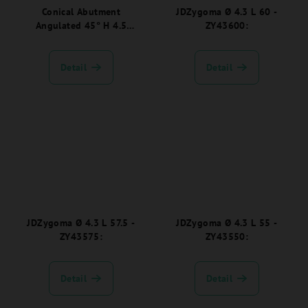
Conical Abutment
JDZygoma Ø 4.3 L 60 -
Angulated 45° H 4.5
ZY43600:
JDEvolution Plus -
EVCA4545C:
Detail
Detail
JDZygoma Ø 4.3 L 57.5 -
JDZygoma Ø 4.3 L 55 -
ZY43575:
ZY43550:
Detail
Detail