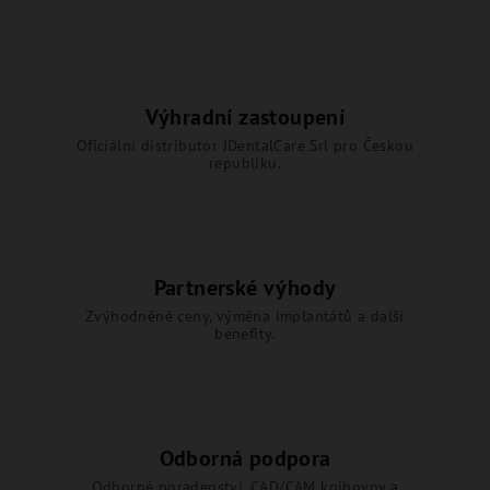
í
í
p
r
v
Výhradní zastoupení
k
Oficiální distributor JDentalCare Srl pro Českou
y
republiku.
v
ý
p
i
s
Partnerské výhody
u
Zvýhodněné ceny, výměna implantátů a další
benefity.
Odborná podpora
Odborné poradenství, CAD/CAM knihovny a