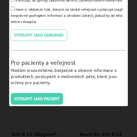
Potvrzuji, že splňuji zákonnou definici zdravotnického odborníka.
Jsem si vědom/a rizik, kterým se laická veřejnost vystavuje (např.
nesprávné pochopení informací a ohrožení zdraví), pokud by do této
sekce vstoupila.
VSTOUPIT JAKO ODBORNÍK
Drill Ø 3.2 JDZygoma® -
Long Drill Ø 2.8
ZJDDR32
JDZygoma® - ZJDDR28L
Pro pacienty a veřejnost
Detail
Detail
Hledám srozumitelné, bezpečné a obecné informace o
produktech, postupech a možnostech péče, které jsou
určeny pro pacienty.
VSTOUPIT JAKO PACIENT
Drill Ø 2.8 JDZygoma® -
Round Bur drill Ø 2.8