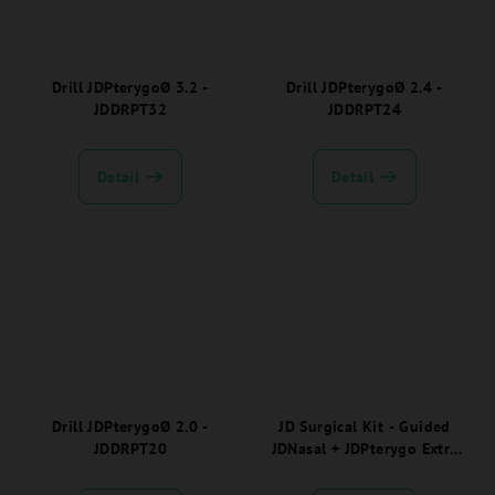
Drill JDPterygoØ 3.2 -
Drill JDPterygoØ 2.4 -
JDDRPT32
JDDRPT24
Detail
Detail
Drill JDPterygoØ 2.0 -
JD Surgical Kit - Guided
JDDRPT20
JDNasal + JDPterygo Extra
Drills - JDKIT02