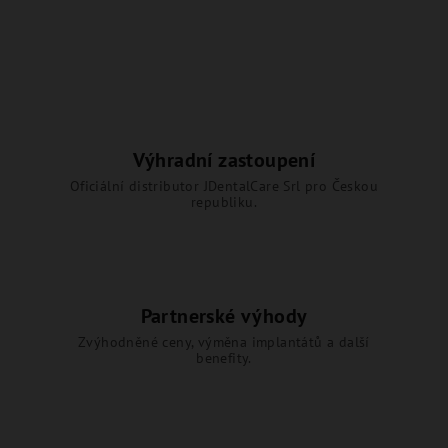
v
l
á
d
a
c
í
Výhradní zastoupení
p
Oficiální distributor JDentalCare Srl pro Českou
r
republiku.
v
k
y
v
ý
Partnerské výhody
p
Zvýhodněné ceny, výměna implantátů a další
i
benefity.
s
u