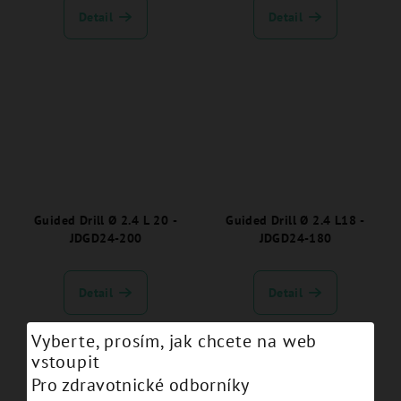
Detail
Detail
Guided Drill Ø 2.4 L 20 -
Guided Drill Ø 2.4 L18 -
JDGD24-200
JDGD24-180
Detail
Detail
Vyberte, prosím, jak chcete na web
vstoupit
Pro zdravotnické odborníky