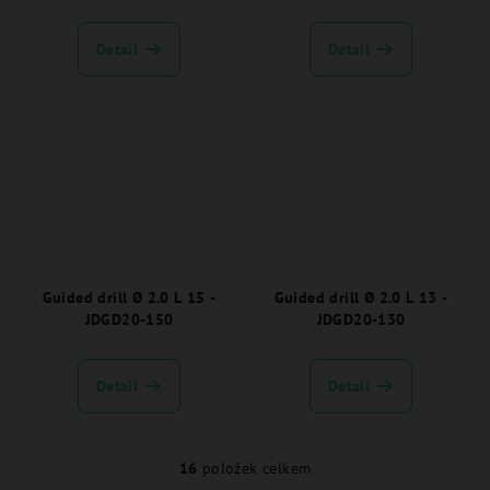
Detail
Detail
Guided drill Ø 2.0 L 15 -
Guided drill Ø 2.0 L 13 -
JDGD20-150
JDGD20-130
Detail
Detail
16
položek celkem
O