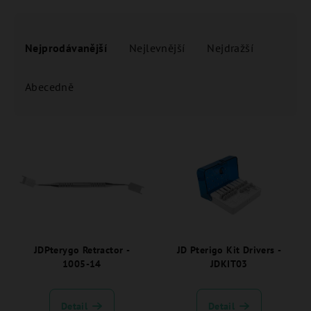
Ř
a
Nejprodávanější
Nejlevnější
Nejdražší
z
e
Abecedně
n
í
V
p
ý
r
p
o
i
d
s
u
p
k
r
JDPterygo Retractor -
JD Pterigo Kit Drivers -
t
1005-14
JDKIT03
o
ů
d
u
Detail
Detail