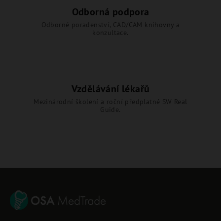
Odborná podpora
Odborné poradenství, CAD/CAM knihovny a
konzultace.
Vzdělávání lékařů
Mezinárodní školení a roční předplatné SW Real
Guide.
Z
á
p