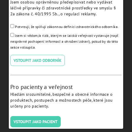
Jsem osobou oprávněnou předepisovat nebo vydávat
léčivé přípravky či zdravotnické prostředky ve smyslu §
2a zákona č. 40/1995 Sb., o regulaci reklamy.
Potvrzuji, že splňuji zákonnou definici zdravotnického odborníka.
Guided Drill Ø 2.4 L 15 -
Guided Drill Ø 2.4 L 13 -
Jsem si vědom/a rizik, kterým se laická veřejnost vystavuje (např.
JDGD24-150
JDGD24-130
nesprávné pochopení informací a ohrožení zdraví), pokud by do této
sekce vstoupila.
Detail
Detail
VSTOUPIT JAKO ODBORNÍK
Pro pacienty a veřejnost
Hledám srozumitelné, bezpečné a obecné informace o
produktech, postupech a možnostech péče, které jsou
určeny pro pacienty.
Guided Drill Ø 2.0 L 20 -
Guided Drill Ø 2.0 L18 -
VSTOUPIT JAKO PACIENT
JDGD20-200
JDGD20-180