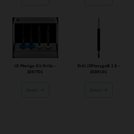
k
t
ů
JD Pterigo Kit Drills -
Drill JDPterygoØ 2.8 -
JDKIT01
JDDR101
Detail
Detail