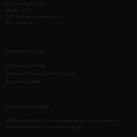
OSA MedTrade s.r.o.
a
Střední 57/7,
t
162 00 Praha 6 Veleslavín
í
IČO 21688541
Informace pro vás
Obchodní podmínky
Podmínky ochrany osobních údajů
Doprava a platba
Odebírat newsletter
Vložte svůj e-mail a my vám budeme zasílat informace o
nových produktech na našem e-shopu.