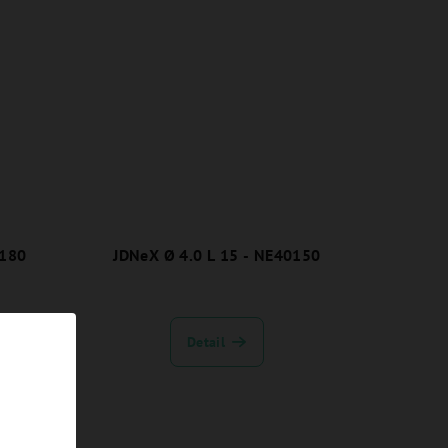
0180
JDNeX Ø 4.0 L 15 - NE40150
Detail