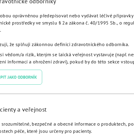
dravotnické odborníky
obou oprávněnou předepisovat nebo vydávat léčivé přípravky 
nické prostředky ve smyslu § 2a zákona č. 40/1995 Sb., o regu
.
zuji, že splňuji zákonnou definici zdravotnického odborníka.
si vědom/a rizik, kterým se laická veřejnost vystavuje (např. n
X Ø 4.0 L 11.5 - NE40115
JDNeX Ø 4.0 L 10 - NE4
ní informací a ohrožení zdraví), pokud by do této sekce vstoup
PIT JAKO ODBORNÍK
Detail
Detail
cienty a veřejnost
srozumitelné, bezpečné a obecné informace o produktech, p
stech péče, které jsou určeny pro pacienty.