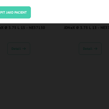
PIT JAKO PACIENT
eX Ø 3.75 L 15 - NE37150
JDNeX Ø 3.75 L 13 - NE3
Detail
Detail