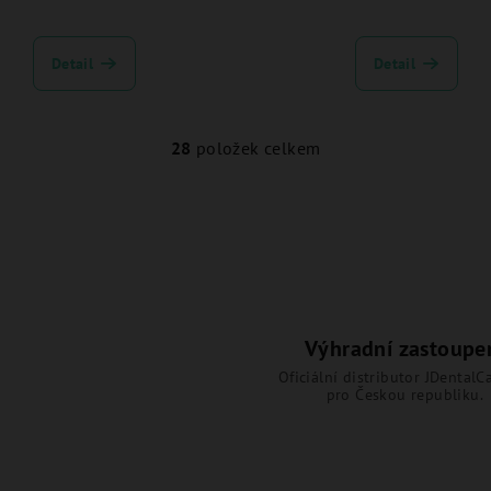
Detail
Detail
28
položek celkem
O
v
l
á
d
a
c
Výhradní zastoupe
í
Oficiální distributor JDentalCa
pro Českou republiku.
p
r
v