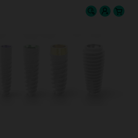
Hledat
Přihlášení
Nákupn
košík