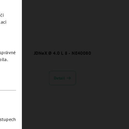
či
laci
esprávné
0100
JDNeX Ø 4.0 L 8 - NE40080
ila.
Detail
ostupech