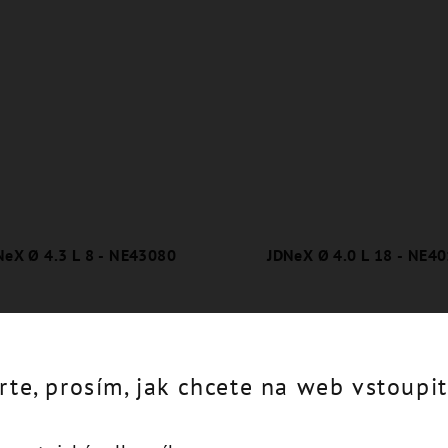
NeX Ø 4.3 L 8 - NE43080
JDNeX Ø 4.0 L 18 - NE4
Detail
Detail
rte, prosím, jak chcete na web vstoupit