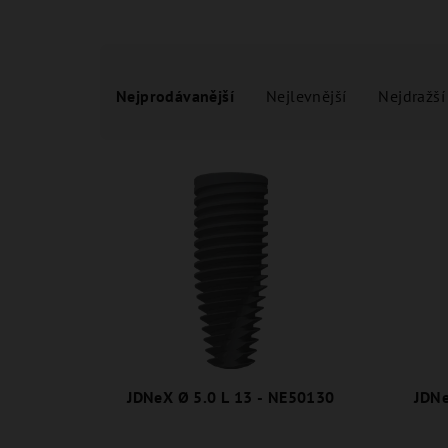
Ř
Nejprodávanější
Nejlevnější
Nejdražší
a
z
V
e
ý
n
p
í
i
p
s
r
p
o
r
JDNeX Ø 5.0 L 13 - NE50130
JDNe
d
o