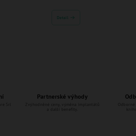
Detail
ní
Partnerské výhody
Odb
re Srl
Zvýhodněné ceny, výměna implantátů
Odborné 
a další benefity.
knih