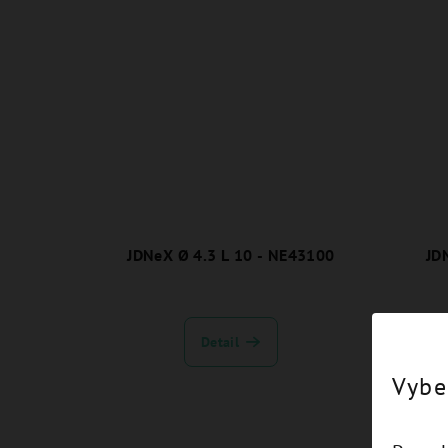
JDNeX Ø 4.3 L 10 - NE43100
JD
Detail
Vybe