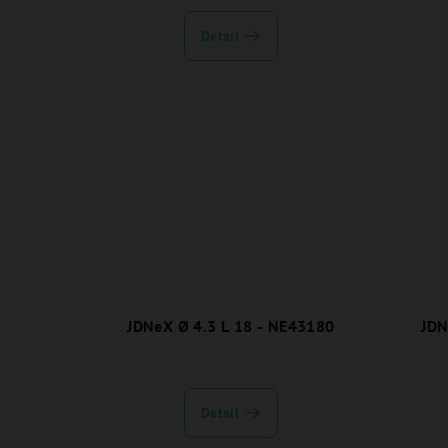
u
d
k
Detail
u
t
k
ů
t
ů
JDNeX Ø 4.3 L 18 - NE43180
JDN
Detail