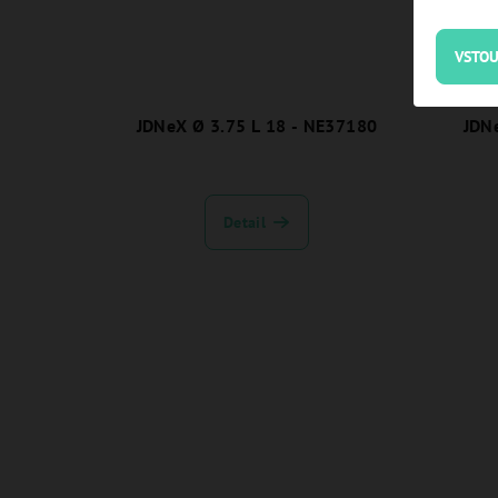
VSTOU
JDNeX Ø 3.75 L 18 - NE37180
JDN
Detail