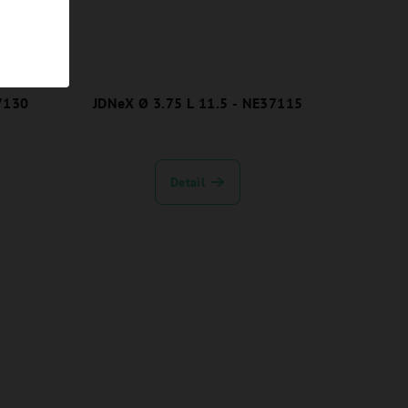
7130
JDNeX Ø 3.75 L 11.5 - NE37115
Detail