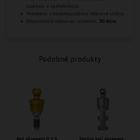
stabilitu a spolehlivost.
Vyrobeno z biokompatibilní titanové slitiny.
Doporučený utahovací moment:
30 Ncm
.
Podobné produkty
Ball abutment H 3,0
Replica ball abutment -