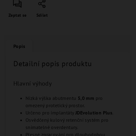
Zeptat se
Sdílet
Popis
Detailní popis produktu
Hlavní výhody
Nízká výška abutmentu
5,0 mm
pro
omezený protetický prostor.
Určeno pro implantáty
JDEvolution Plus
.
Osvědčený kulový retenční systém pro
snímatelné overdentury.
Přesné zpracování pro dlouhodobou