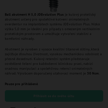
Ball abutment H 5,0 JDEvolution Plus
je kulový protetický
abutment určený pro spolehlivé kotvení snímatelných
overdentur na implantátech systému JDEvolution Plus. Nízká
výška 5,0 mm je ideální pro případy s omezeným vertikálním
protetickým prostorem a umožňuje vytvoření stabilní a
komfortní náhrady.
Abutment je vyroben z vysoce kvalitní titanové slitiny, která
zajišťuje dlouhou životnost, vysokou mechanickou odolnost a
přesné dosednutí. Kulový retenční systém představuje
osvědčené řešení pro každodenní klinickou praxi, nabízí
snadnou manipulaci a spolehlivou retenci snímatelných
náhrad. Výrobcem doporučený utahovací moment je
30 Ncm
.
Pouze pro přihlášené
Přihlásit se do svého účtu