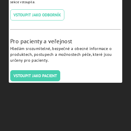
sekce vstoupila.
VSTOUPIT JAKO ODBORNÍK
Pro pacienty a veřejnost
Elastive retentive cap ball -
Ball Abutment H 3,0 -
Hledám srozumitelné, bezpečné a obecné informace o
EVBAN
NEBA30
produktech, postupech a možnostech péče, které jsou
určeny pro pacienty.
Detail
Detail
VSTOUPIT JAKO PACIENT