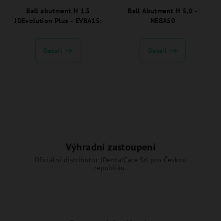
Ball abutment H 1.5
Ball Abutment H 5,0 -
JDEvolution Plus - EVBA15:
NEBA50
Detail
Detail
Výhradní zastoupení
Oficiální distributor JDentalCare Srl pro Českou
republiku.