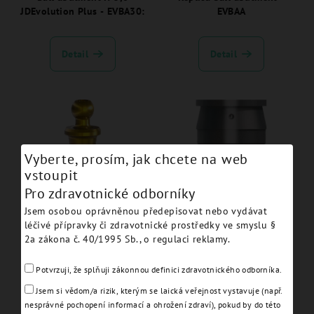
JDEvolution Plus - EVBA30:
EVBAA
Detail
Detail
Vyberte, prosím, jak chcete na web
vstoupit
Pro zdravotnické odborníky
Jsem osobou oprávněnou předepisovat nebo vydávat
Ball Abutment H 1,5 -
Cap attachment housing
léčivé přípravky či zdravotnické prostředky ve smyslu §
NEBA15
and elastic retentive cap
2a zákona č. 40/1995 Sb., o regulaci reklamy.
ball abutment - EVBAHC
Detail
Detail
Potvrzuji, že splňuji zákonnou definici zdravotnického odborníka.
Jsem si vědom/a rizik, kterým se laická veřejnost vystavuje (např.
nesprávné pochopení informací a ohrožení zdraví), pokud by do této