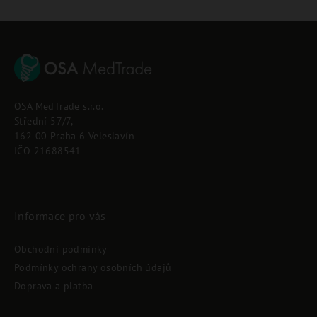
Z
á
p
OSA MedTrade s.r.o.
a
Střední 57/7,
t
162 00 Praha 6 Veleslavín
í
IČO 21688541
Informace pro vás
Obchodní podmínky
Podmínky ochrany osobních údajů
Doprava a platba