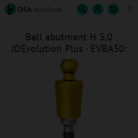
Přejít
na
obsah
Hledat
Nákupn
Přihlášení
Ball abutment H 5,0
košík
JDEvolution Plus - EVBA50: