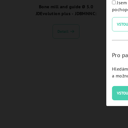
Jsem 
Bone mill and guide Ø 5.0
Bone 
pochope
JDEvolution plus - JDBMNNC:
VSTOU
Detail
Pro pa
Hledám 
a možno
VSTOU