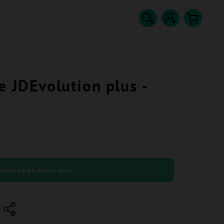
Hledat
Přihlášení
Nákupn
košík
e JDEvolution plus -
hlásit se do svého účtu