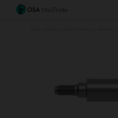
Přejít
na
obsah
DOMŮ
/
E-SHOP
/
JDEVOLUTION PLUS
/
BONE MILL
/