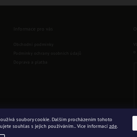
Informace pro vás
O
Obchodní podmínky
V
o
Podmínky ochrany osobních údajů
Doprava a platba
oužívá soubory cookie. Dalším procházením tohoto
ujete souhlas s jejich používáním.. Více informací
zde
.