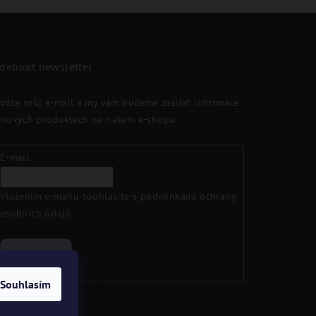
debírat newsletter
ložte svůj e-mail a my vám budeme zasílat informace
 nových produktech na našem e-shopu.
E-mail
Vložením e-mailu souhlasíte s
podmínkami ochrany
osobních údajů
Přihlásit se
Souhlasím