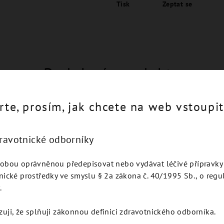
Tisk
Zeptat se
Podobné produkty
rte, prosím, jak chcete na web vstoupit
dravotnické odborníky
obou oprávněnou předepisovat nebo vydávat léčivé přípravky 
nické prostředky ve smyslu § 2a zákona č. 40/1995 Sb., o regu
.
zuji, že splňuji zákonnou definici zdravotnického odborníka.