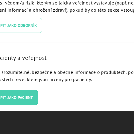
si vědom/a rizik, kterým se laická veřejnost vystavuje (např. n
mill and guide JDEvolution
Bone mill and guide Ø 
ní informací a ohrožení zdraví), pokud by do této sekce vstoup
plus - JDBMNC:
JDEvolution plus - JDBM
PIT JAKO ODBORNÍK
Detail
Detail
cienty a veřejnost
srozumitelné, bezpečné a obecné informace o produktech, p
stech péče, které jsou určeny pro pacienty.
Výhradní zastoupe
PIT JAKO PACIENT
Oficiální distributor JDentalCa
pro Českou republiku.