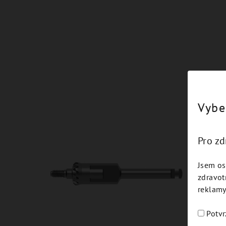
Vybe
Pro z
Jsem os
zdravot
reklamy
Potvr