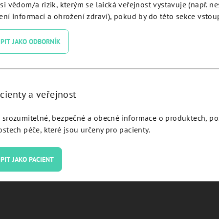
si vědom/a rizik, kterým se laická veřejnost vystavuje (např. n
l Abutment Angulated 17° H
ní informací a ohrožení zdraví), pokud by do této sekce vstoup
JDIcon Ultra S - ISCA1725C
PIT JAKO ODBORNÍK
Detail
cienty a veřejnost
srozumitelné, bezpečné a obecné informace o produktech, p
stech péče, které jsou určeny pro pacienty.
Výhradní zastoupe
PIT JAKO PACIENT
Oficiální distributor JDentalCa
pro Českou republiku.