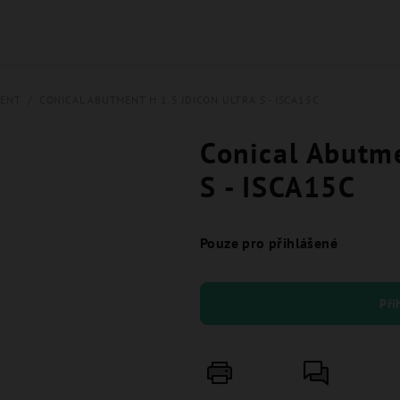
MENT
/
CONICAL ABUTMENT H 1.5 JDICON ULTRA S - ISCA15C
Conical Abutme
S - ISCA15C
Pouze pro přihlášené
Při