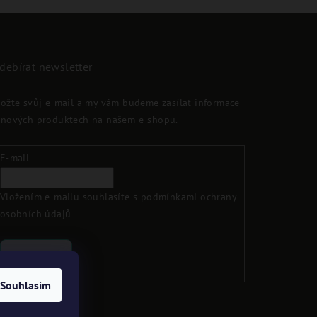
debírat newsletter
ložte svůj e-mail a my vám budeme zasílat informace
 nových produktech na našem e-shopu.
E-mail
Vložením e-mailu souhlasíte s
podmínkami ochrany
osobních údajů
Přihlásit se
Souhlasím