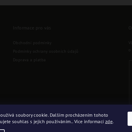
Informace pro vás
O
Obchodní podmínky
V
o
Podmínky ochrany osobních údajů
Doprava a platba
oužívá soubory cookie. Dalším procházením tohoto
ujete souhlas s jejich používáním.. Více informací
zde
.