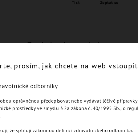
Tisk
Zeptat se
Podobné produkty
rte, prosím, jak chcete na web vstoupit
dravotnické odborníky
obou oprávněnou předepisovat nebo vydávat léčivé přípravky 
nické prostředky ve smyslu § 2a zákona č. 40/1995 Sb., o regu
.
zuji, že splňuji zákonnou definici zdravotnického odborníka.