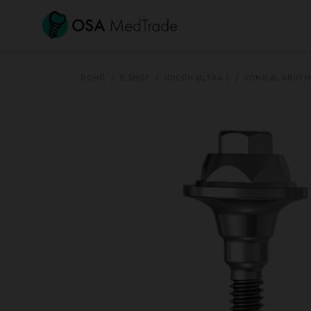
Přejít
na
obsah
DOMŮ
/
E-SHOP
/
JDICON ULTRA S
/
CONICAL ABUT