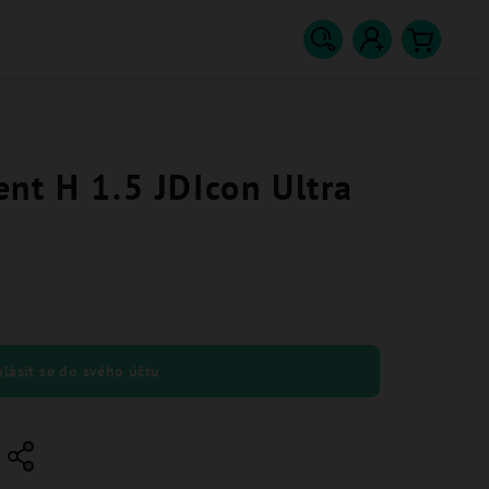
Hledat
Přihlášení
Nákupn
košík
nt H 1.5 JDIcon Ultra
hlásit se do svého účtu