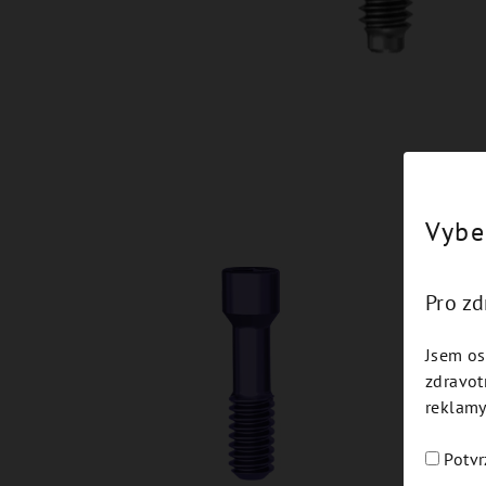
Vybe
Pro z
Jsem os
zdravot
reklamy
Potvr