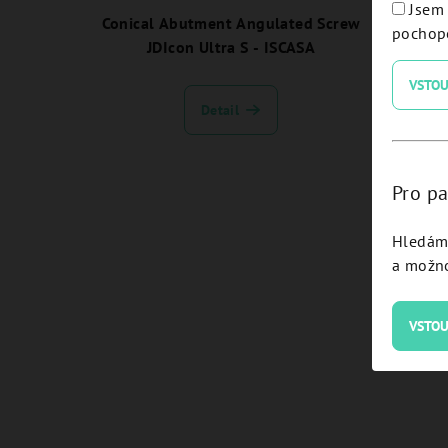
Jsem 
Conical Abutment Angulated Screw
Conica
pochope
JDIcon Ultra S - ISCASA
2.5 
VSTOU
Detail
Pro pa
Hledám 
a možno
VSTOU