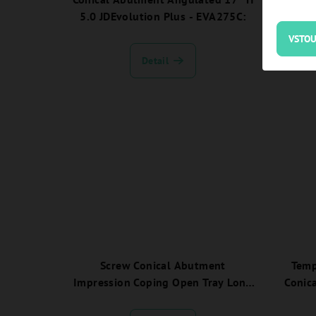
5.0 JDEvolution Plus - EVA275C:
engagi
VSTOU
Detail
Screw Conical Abutment
Temp
Impression Coping Open Tray Long
Conic
JDEvo Plus - EVCAICOT04:
JDE