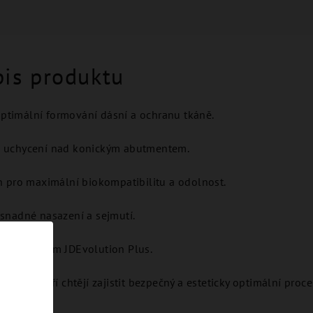
pis produktu
ptimální formování dásní a ochranu tkáně.
é uchycení nad konickým abutmentem.
an pro maximální biokompatibilitu a odolnost.
 snadné nasazení a sejmutí.
 se systémem JDEvolution Plus.
ology, kteří chtějí zajistit bezpečný a esteticky optimální pro