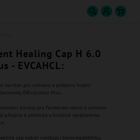
Hledat
Přihlášení
Nákupn
CAHCL:
košík
ent Healing Cap H 6.0
us - EVCAHCL:
e navržen pro ochranu a podporu hojení
butmenty JDEvolution Plus.
ptimální prostor pro formování dásní a ochranu
mž přispívá k esteticky a funkčně vyváženému
ce.
aling cap nabízí vynikající biokompatibilitu,