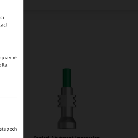
či
laci
esprávné
ila.
ostupech
ght
Conical Abutment Impression