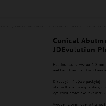
UTMENT
/
CONICAL ABUTMENT HEALING CAP H 6.0 JDEVOLUTION PLUS - EV
Conical Abutm
JDEvolution Pl
Healing cap s výškou 6,0 mm j
měkkých tkání nad konickými a
Díky zvýšené výšce poskytuje o
okolní tkáně po implantaci, čí
výsledku protetické rekonstruk
Vyroben z prémiového titanu, he