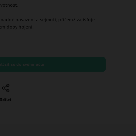
votnost.
nadné nasazení a sejmutí, přičemž zajišťuje
em doby hojení.
hlásit se do svého účtu
Sdílet