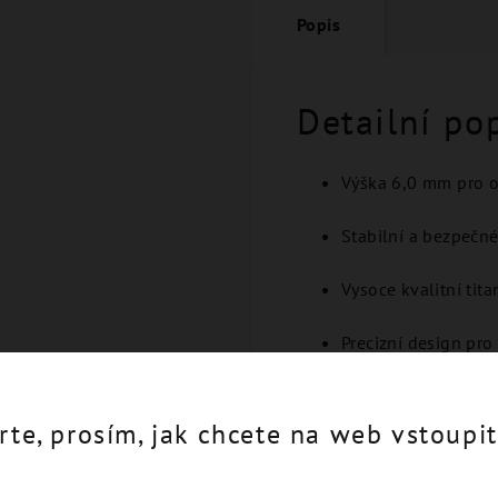
Popis
Detailní po
Výška 6,0 mm pro o
Stabilní a bezpečn
Vysoce kvalitní tit
Precizní design pro
Plná kompatibilita
rte, prosím, jak chcete na web vstoupit
Ideální volba pro implant