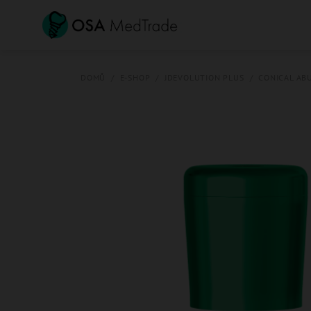
Přejít
na
obsah
DOMŮ
/
E-SHOP
/
JDEVOLUTION PLUS
/
CONICAL AB