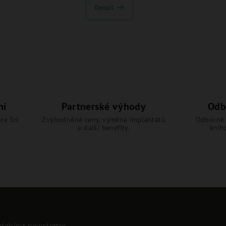
Detail
ní
Partnerské výhody
Odb
re Srl
Zvýhodněné ceny, výměna implantátů
Odborné 
a další benefity.
knih
debírat newsletter