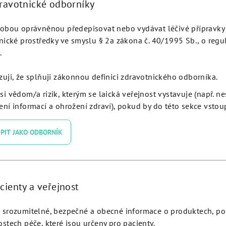
dravotnické odborníky
obou oprávněnou předepisovat nebo vydávat léčivé přípravky 
nické prostředky ve smyslu § 2a zákona č. 40/1995 Sb., o regu
.
Podobné produkty
zuji, že splňuji zákonnou definici zdravotnického odborníka.
si vědom/a rizik, kterým se laická veřejnost vystavuje (např. n
ní informací a ohrožení zdraví), pokud by do této sekce vstoup
PIT JAKO ODBORNÍK
cienty a veřejnost
srozumitelné, bezpečné a obecné informace o produktech, p
stech péče, které jsou určeny pro pacienty.
nical Abutment Straight
Conical Abutment Strai