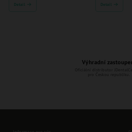
Detail
Detail
Výhradní zastoupe
Oficiální distributor JDentalCa
pro Českou republiku.
Informace pro vás
O