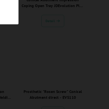
 Plus -
Coping Open Tray JDEvolution Plus
- EVCAICOTC:
Detail
Non
Prosthetic "Rosen Screw" Conical
Welding
Abutment direct - EVS110
WC: