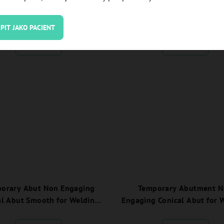
ng H 3.0 JDEvolution Plus -
engaging H 1.5 JDEvolution
EVA138C:
EVA137C:
PIT JAKO PACIENT
Detail
Detail
orary Abut Non Engaging
Temporary Abutment 
al Abut Smooth for Welding
Engaging Conical Abut for 
vo Plus - EVCATANEWSC:
JDEvo Plus - EVCATANE