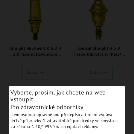
Straight Abutment Ø 5.0 H
Conical Straight H 3,0
2.0 Tissue JDEvolution
Tissue JDEvolution Plus+ -
Plus+ - EVNSA5020TSC:
EVNCA30TSC:
Detail
Detail
Vyberte, prosím, jak chcete na web
vstoupit
Pro zdravotnické odborníky
Jsem osobou oprávněnou předepisovat nebo vydávat
léčivé přípravky či zdravotnické prostředky ve smyslu §
2a zákona č. 40/1995 Sb., o regulaci reklamy.