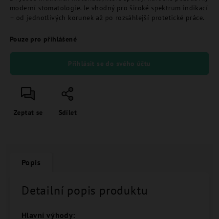
moderní stomatologie. Je vhodný pro široké spektrum indikací
– od jednotlivých korunek až po rozsáhlejší protetické práce.
Pouze pro přihlášené
Přihlásit se do svého účtu
Zeptat se
Sdílet
Popis
Detailní popis produktu
Hlavní výhody: