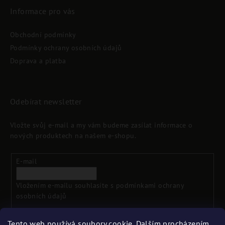
Informace pro vás
Obchodní podmínky
Podmínky ochrany osobních údajů
Doprava a platba
Odebírat newsletter
Vložte svůj e-mail a my vám budeme zasílat informace o
nových produktech na našem e-shopu.
E-mail
Vložením e-mailu souhlasíte s
podmínkami ochrany
osobních údajů
Tento web používá soubory cookie. Dalším procházením