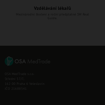
Vzdělávání lékařů
Mezinárodní školení a roční předplatné SW Real
Guide.
Z
á
p
OSA MedTrade s.r.o.
a
Střední 57/7,
t
162 00 Praha 6 Veleslavín
í
IČO 21688541