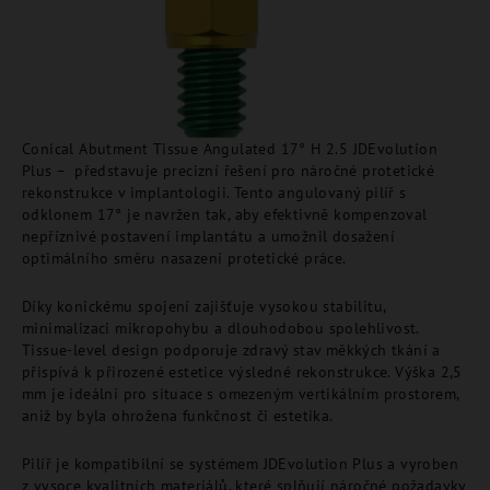
Conical Abutment Tissue Angulated 17° H 2.5 JDEvolution
Plus – představuje precizní řešení pro náročné protetické
rekonstrukce v implantologii. Tento angulovaný pilíř s
odklonem 17° je navržen tak, aby efektivně kompenzoval
nepříznivé postavení implantátu a umožnil dosažení
optimálního směru nasazení protetické práce.
Díky konickému spojení zajišťuje vysokou stabilitu,
minimalizaci mikropohybu a dlouhodobou spolehlivost.
Tissue-level design podporuje zdravý stav měkkých tkání a
přispívá k přirozené estetice výsledné rekonstrukce. Výška 2,5
mm je ideální pro situace s omezeným vertikálním prostorem,
aniž by byla ohrožena funkčnost či estetika.
Pilíř je kompatibilní se systémem JDEvolution Plus a vyroben
z vysoce kvalitních materiálů, které splňují náročné požadavky