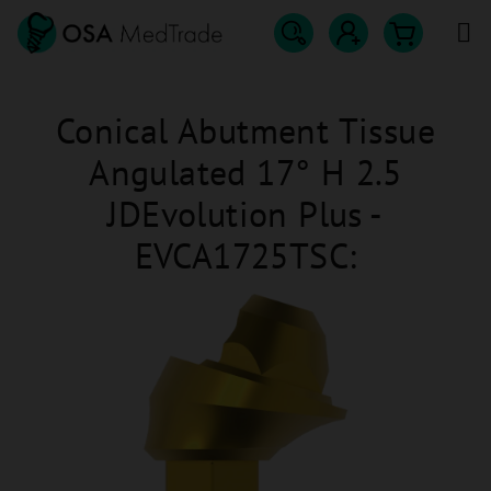
Přejít
na
obsah
Hledat
Nákupn
Přihlášení
Conical Abutment Tissue
košík
Angulated 17° H 2.5
JDEvolution Plus -
EVCA1725TSC: