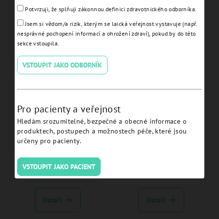
Potvrzuji, že splňuji zákonnou definici zdravotnického odborníka.
Conical Abutment Tissue
Healing Abutment Ø 5.0 H
Angulated 17° H 3.5
6.0 Tissue JDEvolution
Jsem si vědom/a rizik, kterým se laická veřejnost vystavuje (např.
JDEvolution Plus -
Plus+ - EVHA56TS:
nesprávné pochopení informací a ohrožení zdraví), pokud by do této
EVCA1735TSC:
sekce vstoupila.
Detail
Detail
VSTOUPIT JAKO ODBORNÍK
Pro pacienty a veřejnost
Hledám srozumitelné, bezpečné a obecné informace o
produktech, postupech a možnostech péče, které jsou
určeny pro pacienty.
Conical Straight H 4 Tissue
Temporary Abutment non
VSTOUPIT JAKO PACIENT
JDEvolution Plus+ -
engaging Tissue
EVNCA40TSC:
JDEvolution Plus+ -
EVTANETSC:
Detail
Detail