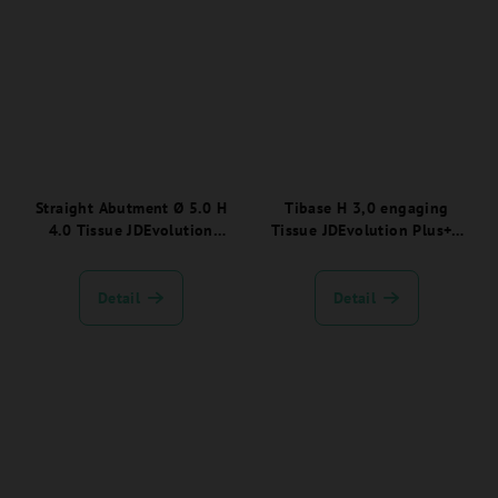
Straight Abutment Ø 5.0 H
Tibase H 3,0 engaging
4.0 Tissue JDEvolution
Tissue JDEvolution Plus+ -
Plus+ - EVNSA5040TSC:
EVTIB30TSC:
Detail
Detail