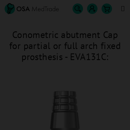
Přejít
na
obsah
Hledat
Nákupn
Přihlášení
Conometric abutment Cap
košík
for partial or full arch fixed
prosthesis - EVA131C: