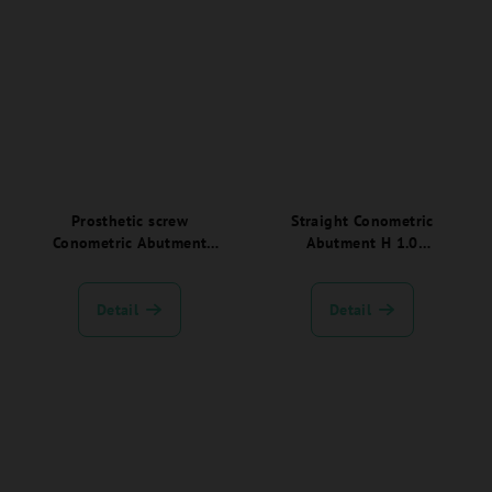
Prosthetic screw
Straight Conometric
Conometric Abutment
Abutment H 1.0
JDEvolution Plus - EVCPS:
JDEvolution Plus -
EVCP10C:
Detail
Detail