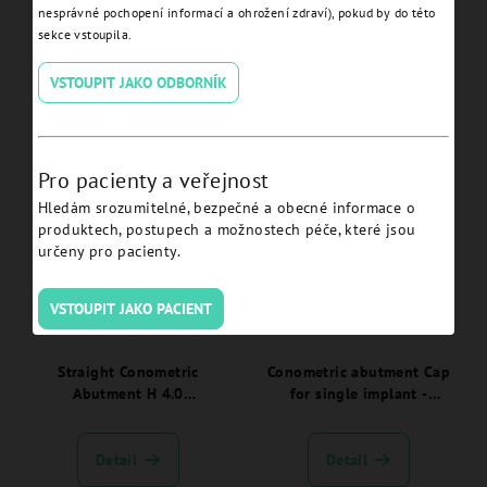
nesprávné pochopení informací a ohrožení zdraví), pokud by do této
sekce vstoupila.
Angled 7° Conometric
Straight Conometric
Abutment H 2 JDEvolution
Abutment H 3.0
Plus - EV7CP20C:
JDEvolution Plus -
VSTOUPIT JAKO ODBORNÍK
EVCP30C:
Detail
Detail
Pro pacienty a veřejnost
Hledám srozumitelné, bezpečné a obecné informace o
produktech, postupech a možnostech péče, které jsou
určeny pro pacienty.
VSTOUPIT JAKO PACIENT
Straight Conometric
Conometric abutment Cap
Abutment H 4.0
for single implant -
JDEvolution Plus -
EVA132C:
EVCP40C:
Detail
Detail