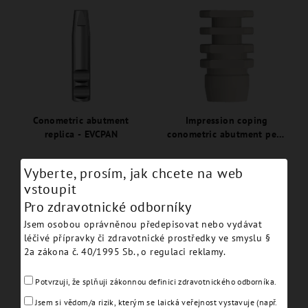
Conometric abutment
Impression coping
replica - EVCPAN
conometric abutment peek
- EVCPIC
Vyberte, prosím, jak chcete na web
Detail
Detail
vstoupit
Pro zdravotnické odborníky
Jsem osobou oprávněnou předepisovat nebo vydávat
léčivé přípravky či zdravotnické prostředky ve smyslu §
2a zákona č. 40/1995 Sb., o regulaci reklamy.
Potvrzuji, že splňuji zákonnou definici zdravotnického odborníka.
Jsem si vědom/a rizik, kterým se laická veřejnost vystavuje (např.