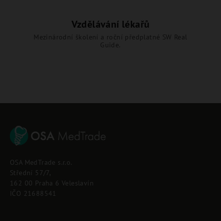
Vzdělávání lékařů
Mezinárodní školení a roční předplatné SW Real
Guide.
Z
á
p
OSA MedTrade s.r.o.
a
Střední 57/7,
t
162 00 Praha 6 Veleslavín
í
IČO 21688541