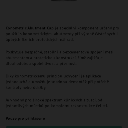
Conometric Abutment Cap
je speciální komponent určený pro
použití s konometrickými abutmenty při výrobě částečných i
úplných fixních protetických náhrad.
Poskytuje bezpečné, stabilní a bezcementové spojení mezi
abutmentem a protetickou konstrukcí, čímž zajišťuje
dlouhodobou spolehlivost a přesnost.
Díky konometrickému principu uchycení je aplikace
jednoduchá a umožňuje snadnou demontáž při potřebě
kontroly nebo údržby.
Je vhodný pro široké spektrum klinických situací, od
jednotlivých můstků po kompletní rekonstrukce čelisti.
Pouze pro přihlášené