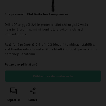
Síla přesnosti. Efektivita bez kompromisů.
Drill JDPterygoØ 2.4 je profesionální chirurgický vrták
navržený pro maximální kontrolu a výkon v oblasti
implantologie.
Rozšířený průměr Ø 2.4 přináší ideální kombinaci stability,
efektivního odvodu materiálu a hladkého postupu vrtání i v
náročnější anatomii.
Pouze pro přihlášené
Přihlásit se do svého účtu
Zeptat se
Sdílet