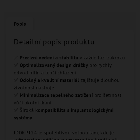
Popis
Detailní popis produktu
✅
Precizní vedení a stabilita
v každé fázi zákroku
✅
Optimalizovaný design drážky
pro rychlý
odvod pilin a lepší chlazení
✅
Odolný a kvalitní materiál
zajišťuje dlouhou
životnost nástroje
✅
Minimalizace tepelného zatížení
pro šetrnost
vůči okolní tkáni
✅ Široká
kompatibilita s implantologickými
systémy
JDDRPT24 je spolehlivou volbou tam, kde je