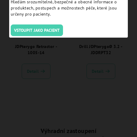
Hledám srozumitelné, bezpečné a obecné informace o
produktech, postupech a možnostech péče, které jsou
určeny pro pacienty.
VSTOUPIT JAKO PACIENT
JDPterygo Retractor -
Drill JDPterygoØ 3.2 -
1005-14
JDDRPT32
Detail
Detail
Výhradní zastoupení