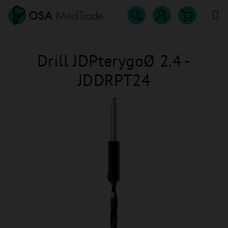
Přejít
na
obsah
Hledat
Nákupn
Přihlášení
Drill JDPterygoØ 2.4 -
košík
JDDRPT24