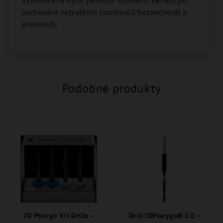
vyžadována vyšší pevnost vrtaného kanálu při
zachování nejvyšších standardů bezpečnosti a
přesnosti.
Podobné produkty
JD Pterigo Kit Drills -
Drill JDPterygoØ 2.0 -