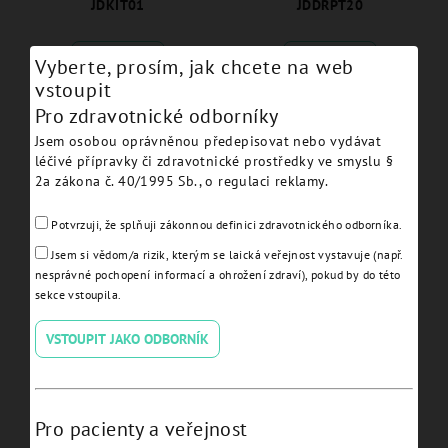
JDKIT01
JDDRPT20
Vyberte, prosím, jak chcete na web
Detail
Detail
vstoupit
Pro zdravotnické odborníky
Jsem osobou oprávněnou předepisovat nebo vydávat
léčivé přípravky či zdravotnické prostředky ve smyslu §
2a zákona č. 40/1995 Sb., o regulaci reklamy.
Potvrzuji, že splňuji zákonnou definici zdravotnického odborníka.
Jsem si vědom/a rizik, kterým se laická veřejnost vystavuje (např.
nesprávné pochopení informací a ohrožení zdraví), pokud by do této
Drill JDPterygoØ 2.8 -
JD Pterigo Kit Drivers -
sekce vstoupila.
JDDR101
JDKIT03
VSTOUPIT JAKO ODBORNÍK
Detail
Detail
Pro pacienty a veřejnost