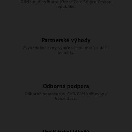
Oficiální distributor JDentalCare Srl pro Českou
republiku.
Partnerské výhody
Zvýhodněné ceny, výměna implantátů a další
benefity.
Odborná podpora
Odborné poradenství, CAD/CAM knihovny a
konzultace.
Vzdělávání lékařů