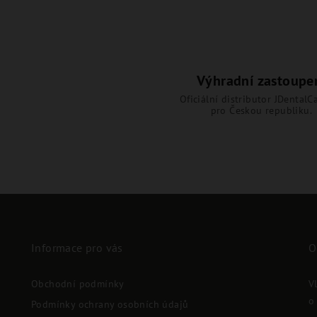
Výhradní zastoupe
Oficiální distributor JDentalCa
pro Českou republiku.
Informace pro vás
O
Obchodní podmínky
V
o
Podmínky ochrany osobních údajů