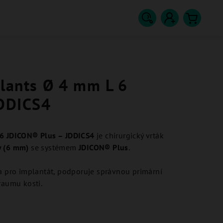
Hledat
Přihlášení
Nákupn
košík
plants Ø 4 mm L 6
JDDICS4
 6 JDICON® Plus – JDDICS4
je chirurgický vrták
y (6 mm)
se systémem
JDICON® Plus
.
ka pro implantát, podporuje správnou primární
raumu kosti.