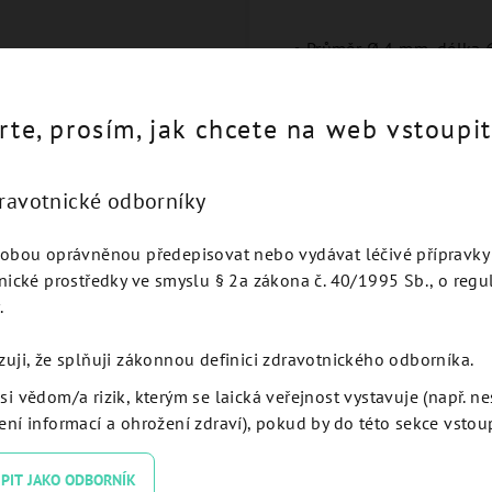
• Průměr Ø 4 mm, délka 6
• Optimalizovaný design 
• Plná kompatibilita se
rte, prosím, jak chcete na web vstoupit
• Vysoká přesnost a kont
• Snadná manipulace – er
dravotnické odborníky
Určeno pro zubní lékaře 
obou oprávněnou předepisovat nebo vydávat léčivé přípravky 
implantátu.
nické prostředky ve smyslu § 2a zákona č. 40/1995 Sb., o regu
.
zuji, že splňuji zákonnou definici zdravotnického odborníka.
si vědom/a rizik, kterým se laická veřejnost vystavuje (např. n
ní informací a ohrožení zdraví), pokud by do této sekce vstoup
Podobné produkty
PIT JAKO ODBORNÍK