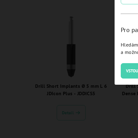
Pro pa
Hledám 
a možno
VSTOU
Drill Short Implants Ø 5 mm L 6
Drill
JDIcon Plus - JDDICS5
Dense 
Detail