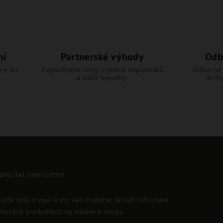
ní
Partnerské výhody
Odb
re Srl
Zvýhodněné ceny, výměna implantátů
Odborné 
a další benefity.
knih
debírat newsletter
ložte svůj e-mail a my vám budeme zasílat informace
 nových produktech na našem e-shopu.