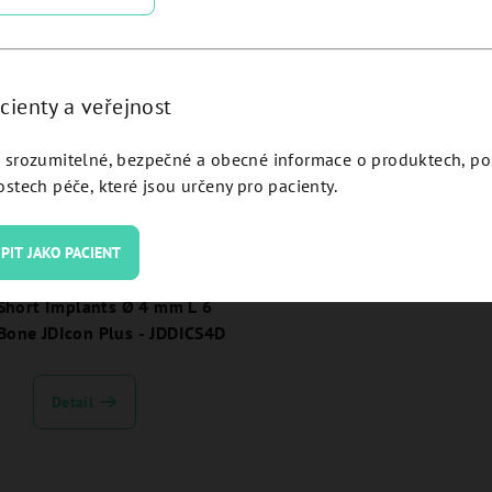
cienty a veřejnost
srozumitelné, bezpečné a obecné informace o produktech, p
stech péče, které jsou určeny pro pacienty.
PIT JAKO PACIENT
 Short Implants Ø 4 mm L 6
Bone JDIcon Plus - JDDICS4D
Detail