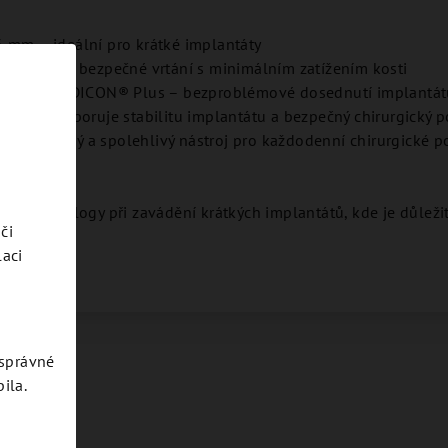
 mm – ideální pro krátké implantáty
– přesné a bezpečné vrtání s minimálním zatížením kosti
 systémem JDICON® Plus – bezproblémové dosednutí implantá
rola – podporuje stabilitu implantátu a bezpečný chirurgický 
gonomický a spolehlivý nástroj pro každodenní chirurgické po
a implantology při zavádění krátkých implantátů, kde je důleži
či
laci
esprávné
ila.