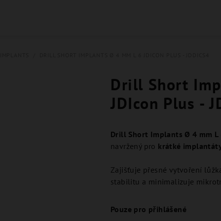
 IMPLANTS
/
DRILL SHORT IMPLANTS Ø 4 MM L 6 JDICON PLUS - JDDICS4
Drill Short Im
JDIcon Plus - 
Drill Short Implants Ø 4 mm L
navržený pro
krátké implantát
Zajišťuje přesné vytvoření lůž
stabilitu a minimalizuje mikrot
Pouze pro přihlášené