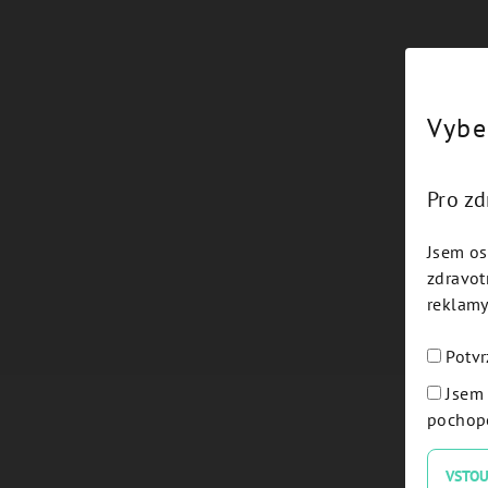
Vybe
Pro z
Jsem os
zdravot
reklamy
Potvr
Jsem 
pochope
VSTOU