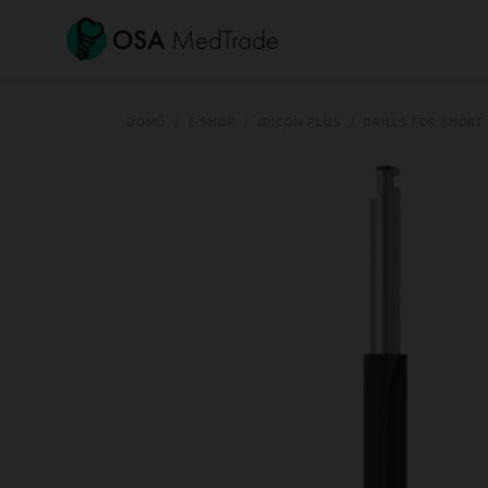
Přejít
na
obsah
DOMŮ
/
E-SHOP
/
JDICON PLUS
/
DRILLS FOR SHORT