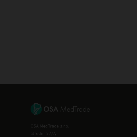
Z
á
p
OSA MedTrade s.r.o.
a
Střední 57/7,