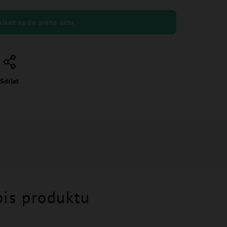
hlásit se do svého účtu
Sdílet
pis produktu