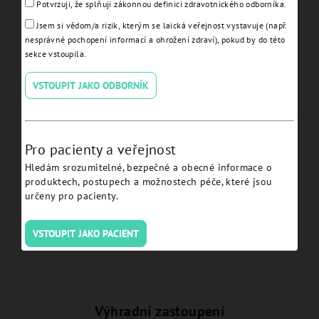
Potvrzuji, že splňuji zákonnou definici zdravotnického odborníka.
Jsem si vědom/a rizik, kterým se laická veřejnost vystavuje (např.
nesprávné pochopení informací a ohrožení zdraví), pokud by do této
sekce vstoupila.
VSTOUPIT JAKO ODBORNÍK
Cap attachment housing
Elastic retentive cap purple
and elastic retentive cap
Emi abutment(2,5kg) -
emi abutment - EVEMIHC
EVEMINP
Pro pacienty a veřejnost
Hledám srozumitelné, bezpečné a obecné informace o
Detail
Detail
produktech, postupech a možnostech péče, které jsou
určeny pro pacienty.
VSTOUPIT JAKO PACIENT
Výhradní zastoupení