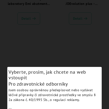
laboratory Emi abutment -
JDEvolution plus -
EVEMINB
EVEMI15:
Detail
Detail
Vyberte, prosím, jak chcete na web
Cap attachment housing
Elastive retentive cap emi -
vstoupit
emi abutment - EVEMIH
EVEMIN
Pro zdravotnické odborníky
Jsem osobou oprávněnou předepisovat nebo vydávat
Detail
Detail
léčivé přípravky či zdravotnické prostředky ve smyslu §
2a zákona č. 40/1995 Sb., o regulaci reklamy.