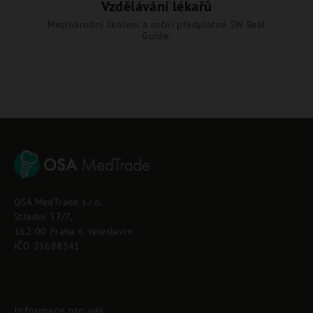
Vzdělávání lékařů
Mezinárodní školení a roční předplatné SW Real
Guide.
Z
á
p
OSA MedTrade s.r.o.
a
Střední 57/7,
t
162 00 Praha 6 Veleslavín
í
IČO 21688541
Informace pro vás