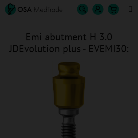
Přejít
na
obsah
Hledat
Nákupn
Přihlášení
Emi abutment H 3.0
košík
JDEvolution plus - EVEMI30: