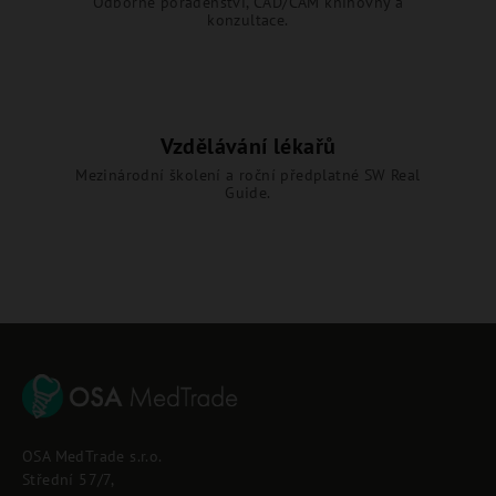
Odborné poradenství, CAD/CAM knihovny a
konzultace.
Vzdělávání lékařů
Mezinárodní školení a roční předplatné SW Real
Guide.
Z
á
p
OSA MedTrade s.r.o.
a
Střední 57/7,
t