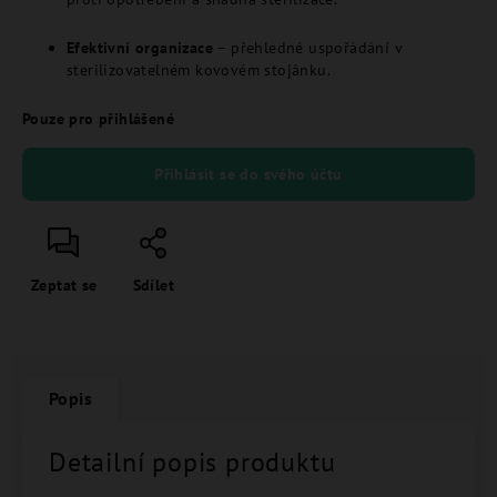
Efektivní organizace
– přehledné uspořádání v
sterilizovatelném kovovém stojánku.
Pouze pro přihlášené
Přihlásit se do svého účtu
Zeptat se
Sdílet
Popis
Detailní popis produktu