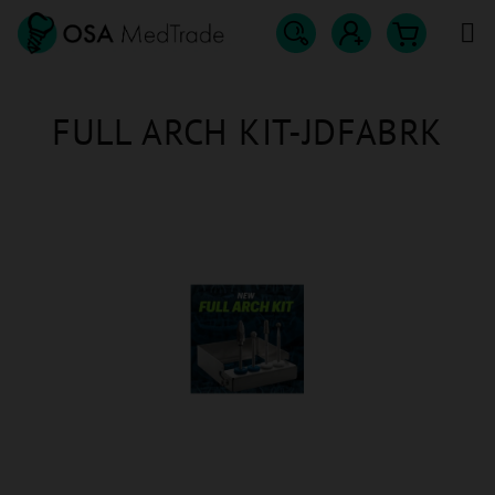
Přejít
na
obsah
Hledat
Nákupn
Přihlášení
FULL ARCH KIT-JDFABRK
košík