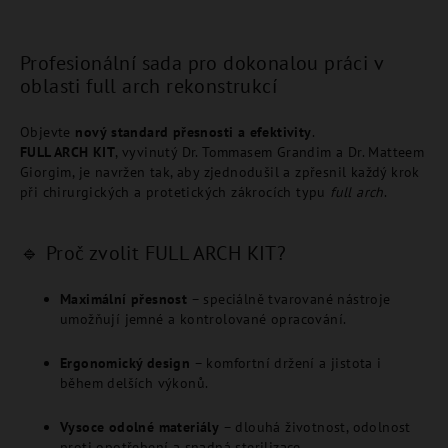
Profesionální sada pro dokonalou práci v
oblasti full arch rekonstrukcí
Objevte
nový standard přesnosti a efektivity
.
FULL ARCH KIT
, vyvinutý Dr. Tommasem Grandim a Dr. Matteem
Giorgim, je navržen tak, aby zjednodušil a zpřesnil každý krok
při chirurgických a protetických zákrocích typu
full arch
.
🔹 Proč zvolit FULL ARCH KIT?
Maximální přesnost
– speciálně tvarované nástroje
umožňují jemné a kontrolované opracování.
Ergonomický design
– komfortní držení a jistota i
během delších výkonů.
Vysoce odolné materiály
– dlouhá životnost, odolnost
proti opotřebení a snadná sterilizace.