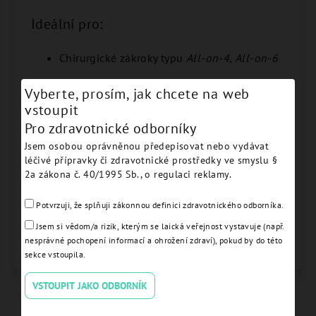
Ideální pro:
Chirurgické zákroky typu
All-on-4
,
All-on-6
Vyberte, prosím, jak chcete na web
Rekonstrukce oblouku a přípravné práce
vstoupit
Lékaře, kteří vyžadují
nejvyšší úroveň
Pro zdravotnické odborníky
přesnosti a bezpečnosti
Jsem osobou oprávněnou předepisovat nebo vydávat
léčivé přípravky či zdravotnické prostředky ve smyslu §
2a zákona č. 40/1995 Sb., o regulaci reklamy.
Díky
FULL ARCH KIT
máte jistotu, že každý detail
vaší práce bude perfektně pod kontrolou.
Potvrzuji, že splňuji zákonnou definici zdravotnického odborníka.
Zvyšte efektivitu, zkraťte operační čas a nabídněte
svým pacientům špičkový výsledek.
Jsem si vědom/a rizik, kterým se laická veřejnost vystavuje (např.
nesprávné pochopení informací a ohrožení zdraví), pokud by do této
sekce vstoupila.
VSTOUPIT JAKO ODBORNÍK