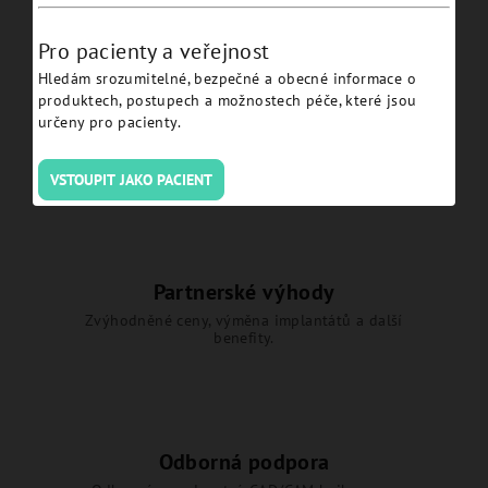
Pro pacienty a veřejnost
Hledám srozumitelné, bezpečné a obecné informace o
produktech, postupech a možnostech péče, které jsou
Výhradní zastoupení
určeny pro pacienty.
Oficiální distributor JDentalCare Srl pro Českou
republiku.
VSTOUPIT JAKO PACIENT
Partnerské výhody
Zvýhodněné ceny, výměna implantátů a další
benefity.
Odborná podpora