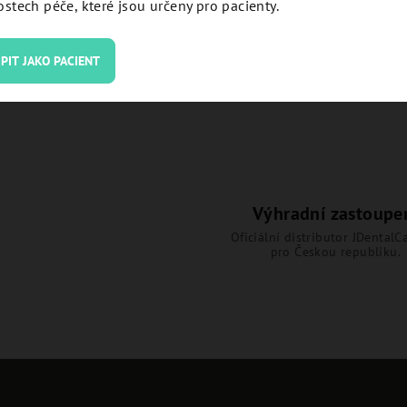
stech péče, které jsou určeny pro pacienty.
Detail
Detail
PIT JAKO PACIENT
Výhradní zastoupe
Oficiální distributor JDentalCa
pro Českou republiku.