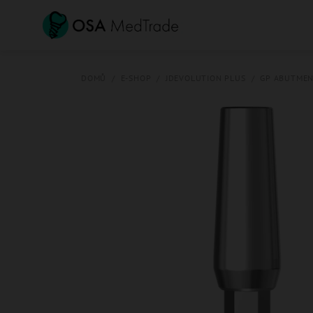
Přejít
na
obsah
DOMŮ
/
E-SHOP
/
JDEVOLUTION PLUS
/
GP ABUTME