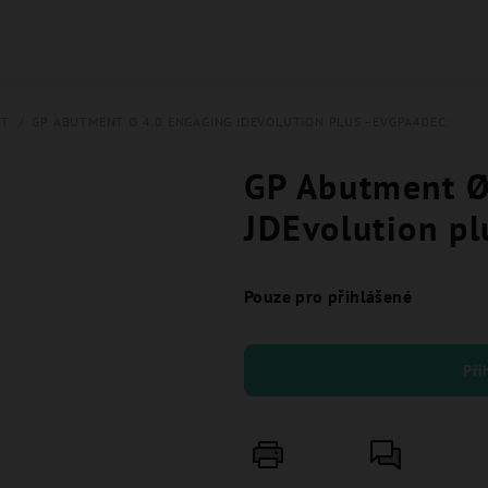
NT
/
GP ABUTMENT Ø 4.0 ENGAGING JDEVOLUTION PLUS - EVGPA40EC:
GP Abutment Ø
JDEvolution p
Pouze pro přihlášené
Při