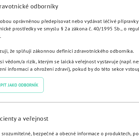
dravotnické odborníky
butment H 2.5 JDEvolution
Gp Abutment H 1.5 JDEvol
Plus - EV25GPAEC:
Plus - EV15GPAEC:
obou oprávněnou předepisovat nebo vydávat léčivé přípravky 
nické prostředky ve smyslu § 2a zákona č. 40/1995 Sb., o regu
Detail
Detail
.
zuji, že splňuji zákonnou definici zdravotnického odborníka.
si vědom/a rizik, kterým se laická veřejnost vystavuje (např. n
ní informací a ohrožení zdraví), pokud by do této sekce vstoup
PIT JAKO ODBORNÍK
cienty a veřejnost
Abutment Ø 6.0 engaging
GP Abutment Engaging Pee
olution plus - EVGPA60EC:
JDEvolution Plus - EVGP
srozumitelné, bezpečné a obecné informace o produktech, p