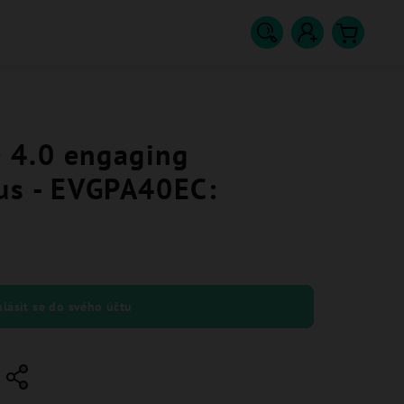
Hledat
Přihlášení
Nákupn
košík
 4.0 engaging
lus - EVGPA40EC:
hlásit se do svého účtu