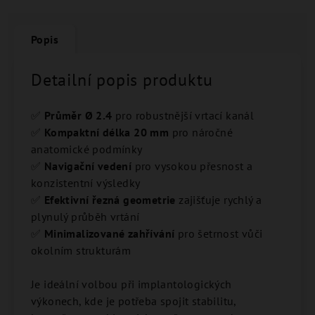
Popis
Detailní popis produktu
✅
Průměr Ø 2.4
pro robustnější vrtací kanál
✅
Kompaktní délka 20 mm
pro náročné
anatomické podmínky
✅
Navigační vedení
pro vysokou přesnost a
konzistentní výsledky
✅
Efektivní řezná geometrie
zajišťuje rychlý a
plynulý průběh vrtání
✅
Minimalizované zahřívání
pro šetrnost vůči
okolním strukturám
Je ideální volbou při implantologických
výkonech, kde je potřeba spojit stabilitu,