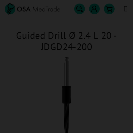
Přejít
na
obsah
Hledat
Nákupn
Přihlášení
Guided Drill Ø 2.4 L 20 -
košík
JDGD24-200