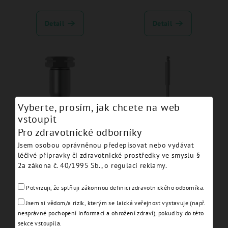
Detail
Detail
Vyberte, prosím, jak chcete na web
vstoupit
Pro zdravotnické odborníky
Guided Mounter
Pin drill - JDGDP
Jsem osobou oprávněnou předepisovat nebo vydávat
JDEvolution S - ESGMC
léčivé přípravky či zdravotnické prostředky ve smyslu §
2a zákona č. 40/1995 Sb., o regulaci reklamy.
Detail
Detail
Potvrzuji, že splňuji zákonnou definici zdravotnického odborníka.
Jsem si vědom/a rizik, kterým se laická veřejnost vystavuje (např.
nesprávné pochopení informací a ohrožení zdraví), pokud by do této
sekce vstoupila.