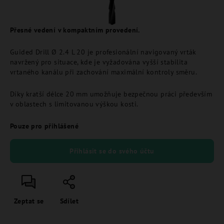
Přesné vedení v kompaktním provedení.
Guided Drill Ø 2.4 L 20 je profesionální navigovaný vrták
navržený pro situace, kde je vyžadována vyšší stabilita
vrtaného kanálu při zachování maximální kontroly směru.
Díky kratší délce 20 mm umožňuje bezpečnou práci především
v oblastech s limitovanou výškou kosti.
Pouze pro přihlášené
Přihlásit se do svého účtu
Zeptat se
Sdílet