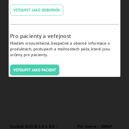
VSTOUPIT JAKO ODBORNÍK
Pro pacienty a veřejnost
Guided drill Ø 4.2 L 8 -
Guided Drill Ø 2.4 L 6.0 -
Hledám srozumitelné, bezpečné a obecné informace o
JDGD42-080
JDGD24-060
produktech, postupech a možnostech péče, které jsou
určeny pro pacienty.
Detail
Detail
VSTOUPIT JAKO PACIENT
Guided Drill Ø 2.4 L 8.0 -
Pin sleeve - JDBGP