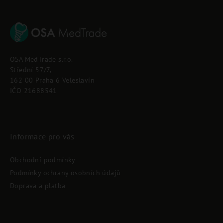
Z
á
p
OSA MedTrade s.r.o.
a
Střední 57/7,
t
162 00 Praha 6 Veleslavín
í
IČO 21688541
Informace pro vás
Obchodní podmínky
Podmínky ochrany osobních údajů
Doprava a platba