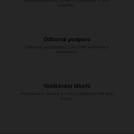
Zvýhodněné ceny, výměna implantátů a další
benefity.
Odborná podpora
Odborné poradenství, CAD/CAM knihovny a
konzultace.
Vzdělávání lékařů
Mezinárodní školení a roční předplatné SW Real
Guide.