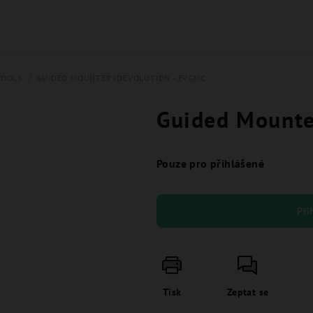
TOOLS
/
GUIDED MOUNTER JDEVOLUTION - EVGMC
Guided Mounte
Pouze pro přihlášené
Při
Tisk
Zeptat se