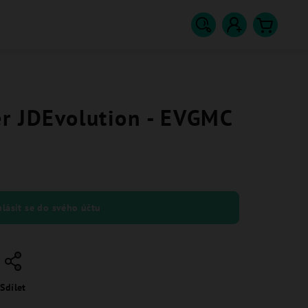
Hledat
Přihlášení
Nákupn
košík
r JDEvolution - EVGMC
hlásit se do svého účtu
Sdílet