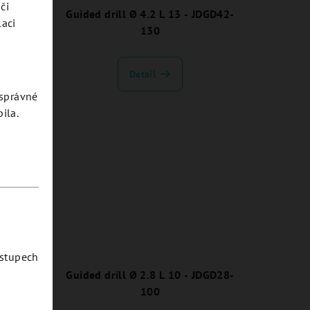
či
DGD24-
Guided drill Ø 4.2 L 13 - JDGD42-
laci
130
Detail
esprávné
ila.
ostupech
JDGD24-
Guided drill Ø 2.8 L 10 - JDGD28-
100