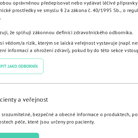
obou oprávněnou předepisovat nebo vydávat léčivé přípravky 
drill Ø 2.8 L 8 - JDGD28-080
Guided Drill Ø 2.4 L18 - J
nické prostředky ve smyslu § 2a zákona č. 40/1995 Sb., o regu
180
.
zuji, že splňuji zákonnou definici zdravotnického odborníka.
Detail
Detail
si vědom/a rizik, kterým se laická veřejnost vystavuje (např. n
ní informací a ohrožení zdraví), pokud by do této sekce vstoup
PIT JAKO ODBORNÍK
cienty a veřejnost
srozumitelné, bezpečné a obecné informace o produktech, p
stech péče, které jsou určeny pro pacienty.
 Mounter JDEvolution Long -
Guided Drill Ø 2.4 L 20 - 
EVGMLC
200