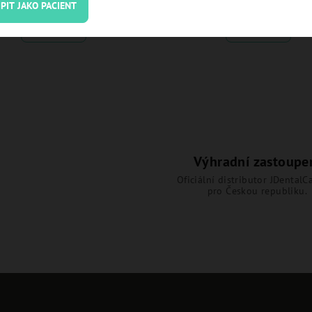
PIT JAKO PACIENT
Detail
Detail
Výhradní zastoupe
Oficiální distributor JDentalCa
pro Českou republiku.