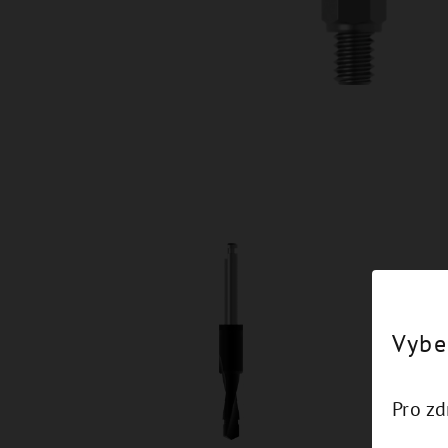
Vybe
Pro z