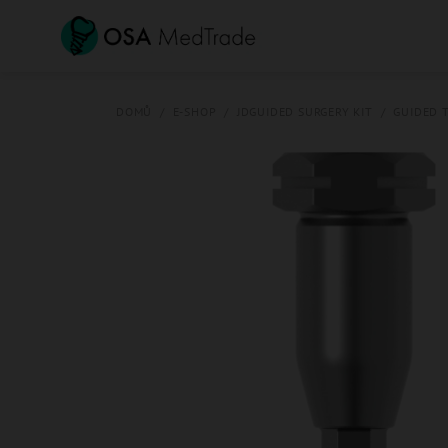
Přejít
na
obsah
DOMŮ
/
E-SHOP
/
JDGUIDED SURGERY KIT
/
GUIDED 