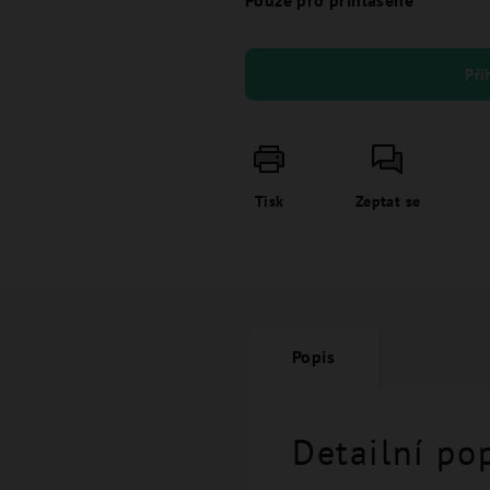
Pouze pro přihlášené
Při
Tisk
Zeptat se
Popis
Detailní po