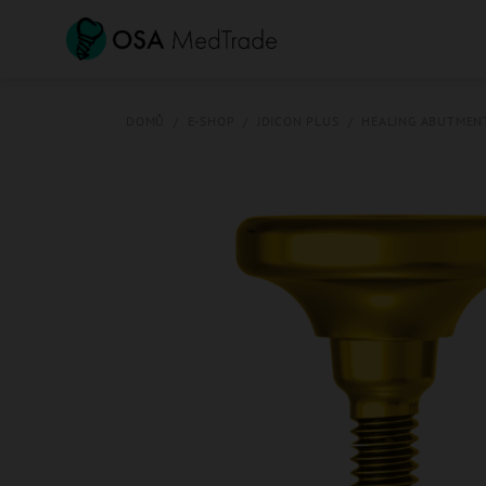
Přejít
na
obsah
DOMŮ
/
E-SHOP
/
JDICON PLUS
/
HEALING ABUTMEN