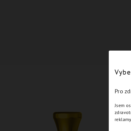
Vybe
Pro z
Jsem os
zdravot
reklamy