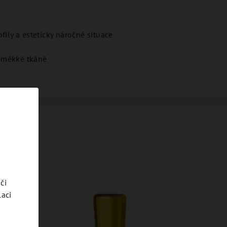
fily a esteticky náročné situace
 měkké tkáně
či
laci