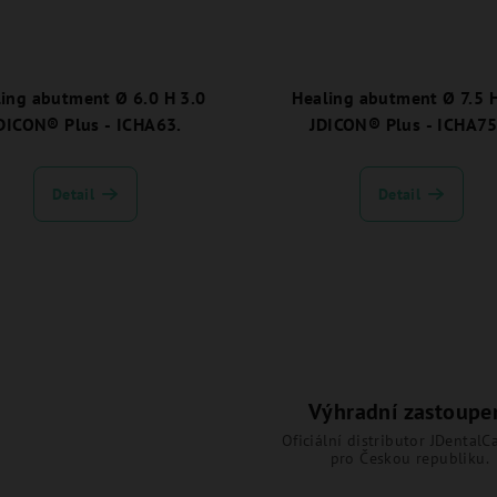
ing abutment Ø 6.0 H 3.0
Healing abutment Ø 7.5 H
DICON® Plus - ICHA63.
JDICON® Plus - ICHA75
Detail
Detail
Výhradní zastoupe
Oficiální distributor JDentalCa
pro Českou republiku.