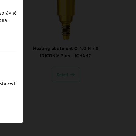
esprávné
ila.
H 3.0
Healing abutment Ø 4.0 H 7.0
3.
JDICON® Plus - ICHA47.
Detail
ostupech