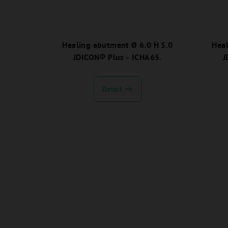
Healing abutment Ø 6.0 H 5.0
Heal
JDICON® Plus - ICHA65.
J
Detail