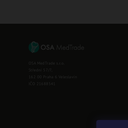
Z
á
p
OSA MedTrade s.r.o.
a
Střední 57/7,
162 00 Praha 6 Veleslavín
t
IČO 21688541
í