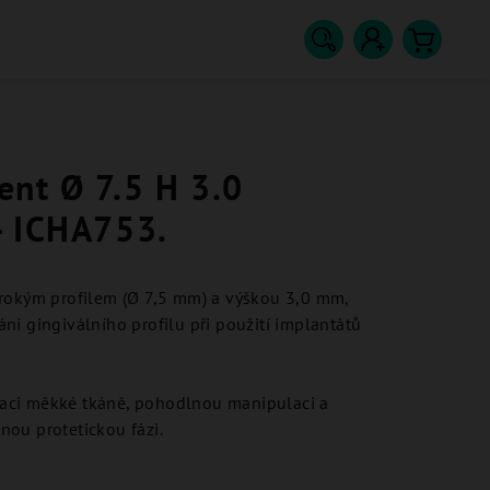
Hledat
Přihlášení
Nákupn
košík
nt Ø 7.5 H 3.0
- ICHA753.
irokým profilem (Ø 7,5 mm) a výškou 3,0 mm,
ní gingiválního profilu při použití implantátů
aci měkké tkáně, pohodlnou manipulaci a
ou protetickou fázi.