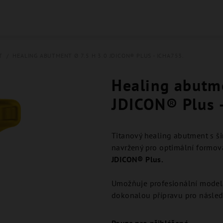
T
/
HEALING ABUTMENT Ø 7.5 H 3.0 JDICON® PLUS - ICHA753.
Healing abutme
JDICON® Plus 
Titanový healing abutment s š
navržený pro optimální formová
JDICON® Plus.
Umožňuje profesionální model
dokonalou přípravu pro následn