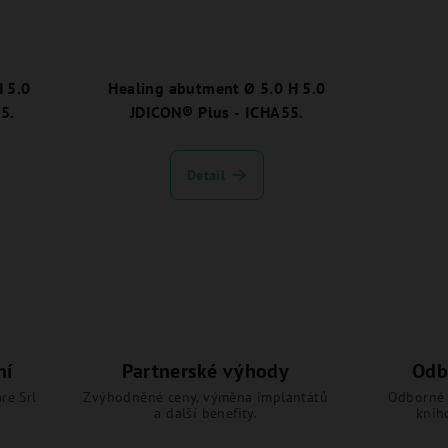
 5.0
Healing abutment Ø 5.0 H 5.0
5.
JDICON® Plus - ICHA55.
Detail
ní
Partnerské výhody
Odb
re Srl
Zvýhodněné ceny, výměna implantátů
Odborné 
a další benefity.
knih