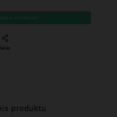
hlásit se do svého účtu
Sdílet
pis produktu