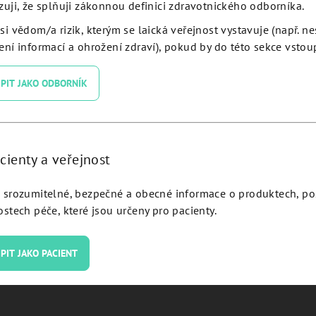
zuji, že splňuji zákonnou definici zdravotnického odborníka.
si vědom/a rizik, kterým se laická veřejnost vystavuje (např. n
ní informací a ohrožení zdraví), pokud by do této sekce vstoup
PIT JAKO ODBORNÍK
ing abutment Ø 5.0 H 3.0
Healing abutment Ø 4.0 
DICON® Plus - ICHA53.
JDICON® Plus - ICHA4
cienty a veřejnost
Detail
Detail
srozumitelné, bezpečné a obecné informace o produktech, p
stech péče, které jsou určeny pro pacienty.
PIT JAKO PACIENT