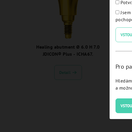
Potvr
Jsem 
pochope
VSTOU
Healing abutment Ø 6.0 H 7.0
Heal
JDICON® Plus - ICHA67.
J
Pro pa
Detail
Hledám 
a možno
VSTOU