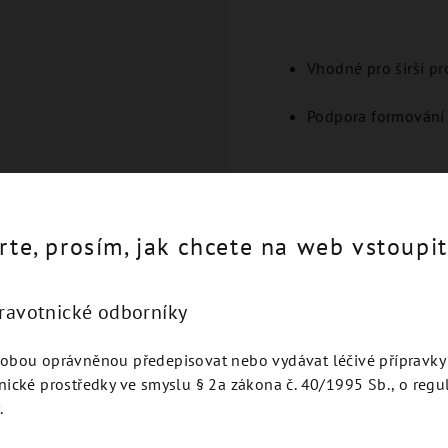
Vhodné pro širší pro
Podpora formování
rte, prosím, jak chcete na web vstoupit
Podobné produkty
dravotnické odborníky
obou oprávněnou předepisovat nebo vydávat léčivé přípravky 
nické prostředky ve smyslu § 2a zákona č. 40/1995 Sb., o regu
.