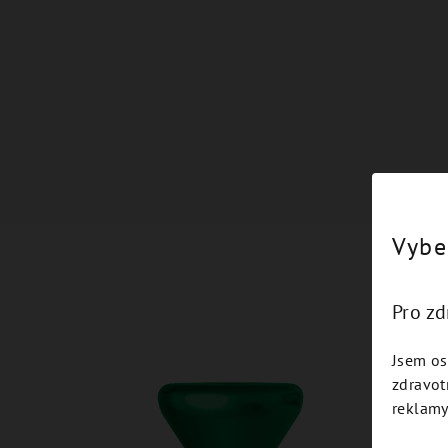
Vybe
Pro z
Jsem os
zdravot
reklamy