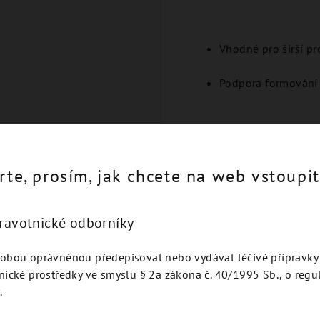
Vhodné pro širší pro
Podpora formování
rte, prosím, jak chcete na web vstoupit
Podobné produkty
dravotnické odborníky
obou oprávněnou předepisovat nebo vydávat léčivé přípravky 
nické prostředky ve smyslu § 2a zákona č. 40/1995 Sb., o regu
.