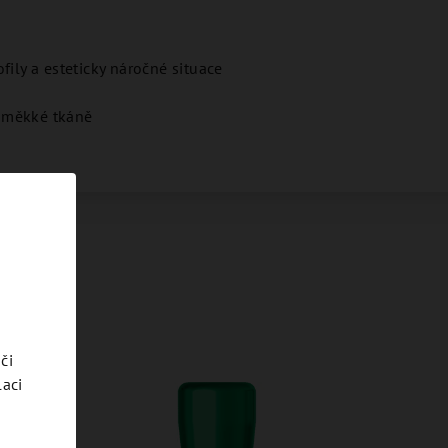
fily a esteticky náročné situace
 měkké tkáně
či
laci