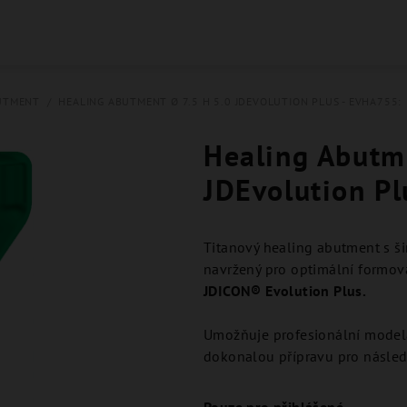
UTMENT
/
HEALING ABUTMENT Ø 7.5 H 5.0 JDEVOLUTION PLUS - EVHA755:
Healing Abutm
JDEvolution P
Titanový healing abutment s š
navržený pro optimální formová
JDICON® Evolution Plus.
Umožňuje profesionální model
dokonalou přípravu pro následn