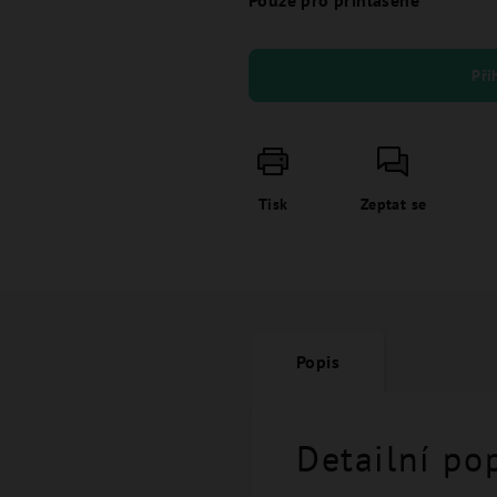
Pouze pro přihlášené
Při
Tisk
Zeptat se
Popis
Detailní po