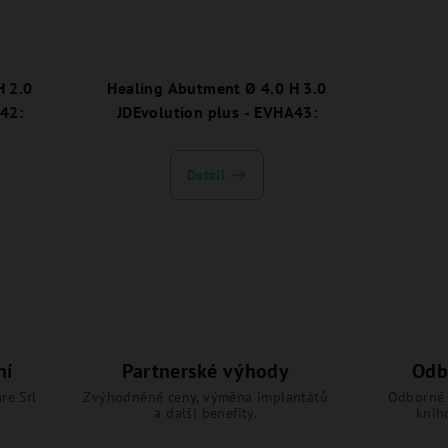
Healing Abutment Ø 4.0 H 3.0
A42:
JDEvolution plus - EVHA43:
Detail
ní
Partnerské výhody
Odb
re Srl
Zvýhodněné ceny, výměna implantátů
Odborné 
a další benefity.
knih