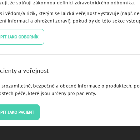
zuji, že splňuji zákonnou definici zdravotnického odborníka.
si vědom/a rizik, kterým se laická veřejnost vystavuje (např. n
ní informací a ohrožení zdraví), pokud by do této sekce vstoup
PIT JAKO ODBORNÍK
ing Abutment Ø 5.0 H 5.0
Healing Abutment Ø 5.0 
volution plus - EVHA55:
JDEvolution Plus - EVH
cienty a veřejnost
Detail
Detail
srozumitelné, bezpečné a obecné informace o produktech, p
stech péče, které jsou určeny pro pacienty.
PIT JAKO PACIENT