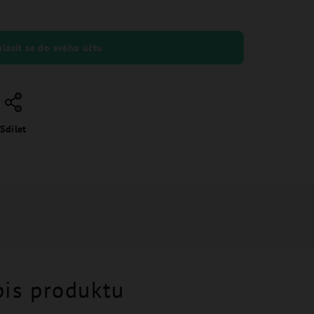
hlásit se do svého účtu
Sdílet
pis produktu