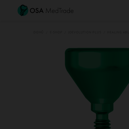
Přejít
na
obsah
DOMŮ
/
E-SHOP
/
JDEVOLUTION PLUS
/
HEALING AB