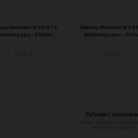
ing Abutment Ø 6.0 H 7.0
Healing Abutment Ø 4.0 H 2.0
volution plus - EVHA67:
JDEvolution plus - EVH
Detail
Detail
Výhradní zastoupe
Oficiální distributor JDentalCa
pro Českou republiku.