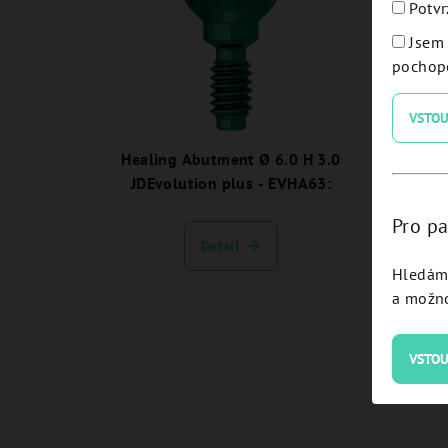
Potvr
Jsem 
pochope
VSTOU
Healing Abutment Ø 6.0 H 3.0
Heal
JDEvolution plus - EVHA63:
JDE
Pro pa
Detail
Hledám 
a možno
VSTOU