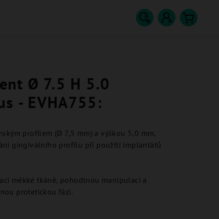
Hledat
Přihlášení
Nákupn
košík
ent Ø 7.5 H 5.0
lus - EVHA755:
irokým profilem (Ø 7,5 mm) a výškou 5,0 mm,
ní gingiválního profilu při použití implantátů
aci měkké tkáně, pohodlnou manipulaci a
ou protetickou fázi.