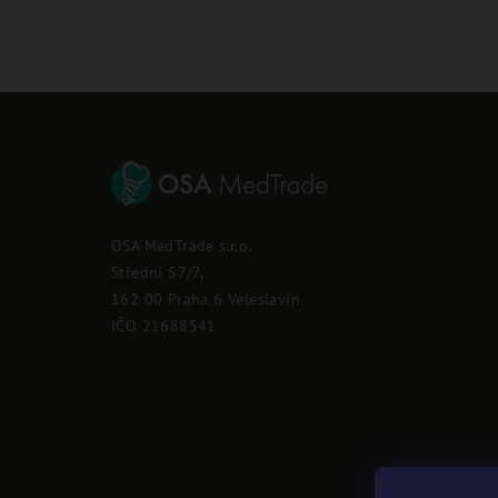
Z
á
p
OSA MedTrade s.r.o.
a
Střední 57/7,
162 00 Praha 6 Veleslavín
t
IČO 21688541
í