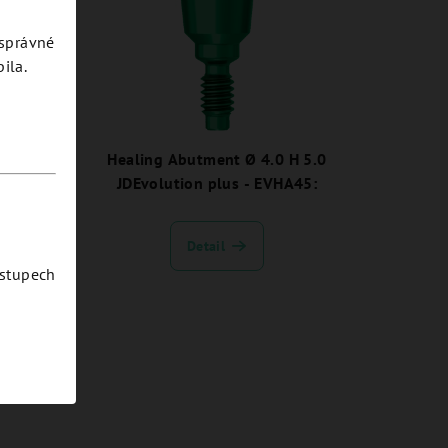
esprávné
ila.
H 9.0
Healing Abutment Ø 4.0 H 5.0
A59:
JDEvolution plus - EVHA45:
Detail
ostupech