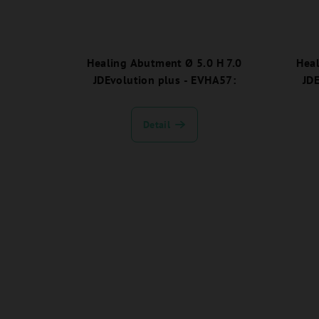
Healing Abutment Ø 5.0 H 7.0
Heal
JDEvolution plus - EVHA57:
JDE
Detail