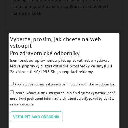
sinusní implantaci nebo aplikacích zaměřených
na nosní kost.
Vyberte, prosím, jak chcete na web
vstoupit
Podobné produkty
Pro zdravotnické odborníky
Jsem osobou oprávněnou předepisovat nebo vydávat
léčivé přípravky či zdravotnické prostředky ve smyslu §
2a zákona č. 40/1995 Sb., o regulaci reklamy.
Potvrzuji, že splňuji zákonnou definici zdravotnického odborníka.
Jsem si vědom/a rizik, kterým se laická veřejnost vystavuje (např.
nesprávné pochopení informací a ohrožení zdraví), pokud by do této
sekce vstoupila.
VSTOUPIT JAKO ODBORNÍK
JD Nasal Surgical kit (2
Drill Ø 2.4 long - JDDR24L