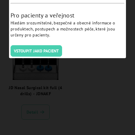
drills) - JDNAK
Pro pacienty a veřejnost
Detail
Detail
Hledám srozumitelné, bezpečné a obecné informace o
produktech, postupech a možnostech péče, které jsou
určeny pro pacienty.
VSTOUPIT JAKO PACIENT
JD Nasal Surgical kit full (4
drills) - JDNAKF
Detail