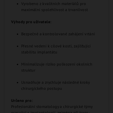
Vyrobeno z kvalitních materiálů pro
maximální spolehlivost a trvanlivost
Výhody pro uživatele:
Bezpečné a kontrolované zahájení vrtání
Přesné vedení k cílové kosti, zajišťující
stabilitu implantátu
Minimalizuje riziko poškození okolních
struktur
Usnadňuje a zrychluje následné kroky
chirurgického postupu
Určeno pro:
Profesionální stomatology a chirurgické týmy
pracující s implantologií, zejména při trans-