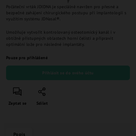
Počáteční vrták JDIDNA je speciálně navržen pro přesné a
bezpečné zahájení chirurgického postupu při implantologii s
využitím systému JDNasal®.
Umožňuje vytvořit kontrolovaný osteotomický kanál i v
obtížně přístupných oblastech horní čelisti a připravit
optimální lože pro následné implantáty.
Pouze pro přihlášené
Přihlásit se do svého účtu
Zeptat se
Sdílet
Popis