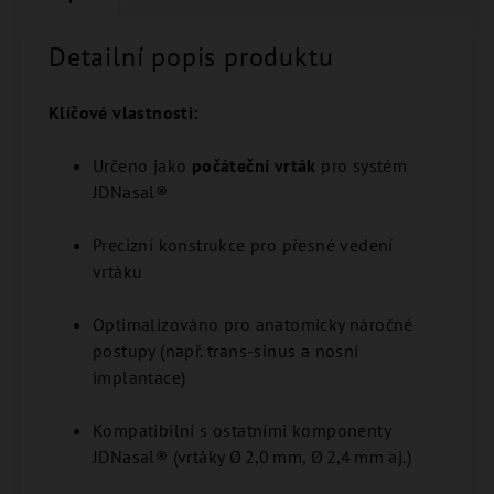
Detailní popis produktu
Klíčové vlastnosti:
Určeno jako
počáteční vrták
pro systém
JDNasal®
Precizní konstrukce pro přesné vedení
vrtáku
Optimalizováno pro anatomicky náročné
postupy (např. trans-sinus a nosní
implantace)
Kompatibilní s ostatními komponenty
JDNasal® (vrtáky Ø 2,0 mm, Ø 2,4 mm aj.)