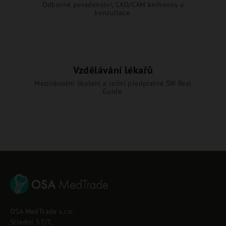
Odborné poradenství, CAD/CAM knihovny a
konzultace.
Vzdělávání lékařů
Mezinárodní školení a roční předplatné SW Real
Guide.
Z
á
p
OSA MedTrade s.r.o.
a
Střední 57/7,