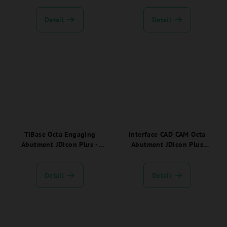
Detail
Detail
TiBase Octa Engaging
Interface CAD CAM Octa
Abutment JDIcon Plus -
Abutment JDIcon Plus
ICOATIBEC.
(Ø4.45 C7.3) - ICOAITC.
Detail
Detail