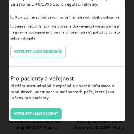
2a zákona č. 40/1995 Sb., o regulaci reklamy.
Potvrzuji, že splňuji zákonnou definici zdravotnického odborníka.
Jsem si vědom/a rizik, kterým se laická veřejnost vystavuje (např.
Octa Abutment H 4.0
Screwdriver OCTA abutment
nesprávné pochopení informací a ohrožení zdraví), pokud by do této
JDIcon Plus - ICOA40.
JDICON® Plus - ICOASDF.
sekce vstoupila.
VSTOUPIT JAKO ODBORNÍK
Detail
Detail
Pro pacienty a veřejnost
Hledám srozumitelné, bezpečné a obecné informace o
produktech, postupech a možnostech péče, které jsou
určeny pro pacienty.
VSTOUPIT JAKO PACIENT
Screwdriver OCTA abutment
Wax up abutment OCTA
long JDICON® Plus -
Abutment JDICON® Plus -
ICOASDFL.
ICOAWANEC.