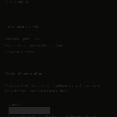
í
IČO 21688541
Informace pro vás
Obchodní podmínky
Podmínky ochrany osobních údajů
Doprava a platba
Odebírat newsletter
Vložte svůj e-mail a my vám budeme zasílat informace o
nových produktech na našem e-shopu.
E-mail
Vložením e-mailu souhlasíte s
podmínkami ochrany