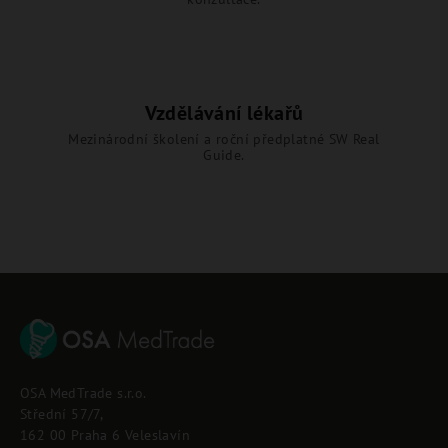
Vzdělávání lékařů
Mezinárodní školení a roční předplatné SW Real
Guide.
Z
á
p
OSA MedTrade s.r.o.
a
Střední 57/7,
t
162 00 Praha 6 Veleslavín