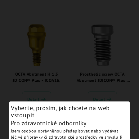
OCTA Abutment H 1.5
Prosthetic screw OCTA
JDICON® Plus - ICOA15.
Abutment JDICON® Plus -
ICOAPS.
Detail
Detail
Vyberte, prosím, jak chcete na web
vstoupit
Pro zdravotnické odborníky
Jsem osobou oprávněnou předepisovat nebo vydávat
léčivé přípravky či zdravotnické prostředky ve smyslu §