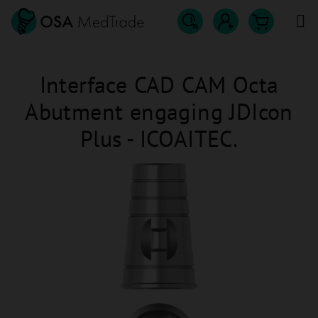
Přejít
na
obsah
Hledat
Nákupn
Přihlášení
Interface CAD CAM Octa
košík
Abutment engaging JDIcon
Plus - ICOAITEC.