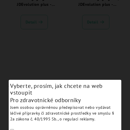
JDEvolution plus -
JDEvolution plus -
EVTIBNC:
EVTIB15NEC:
Detail
Detail
Vyberte, prosím, jak chcete na web
TiBase New engaging H 1.5
JDScanbody JDEvolution
vstoupit
for angulated channel
plus - EVSBCEC:
Pro zdravotnické odborníky
JDEvolution plus -
EVA152C:
Jsem osobou oprávněnou předepisovat nebo vydávat
Detail
Detail
léčivé přípravky či zdravotnické prostředky ve smyslu §
2a zákona č. 40/1995 Sb., o regulaci reklamy.