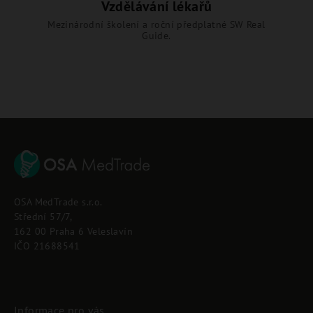
Vzdělávání lékařů
Mezinárodní školení a roční předplatné SW Real
Guide.
Z
á
p
OSA MedTrade s.r.o.
a
Střední 57/7,
t
162 00 Praha 6 Veleslavín
í
IČO 21688541
Informace pro vás