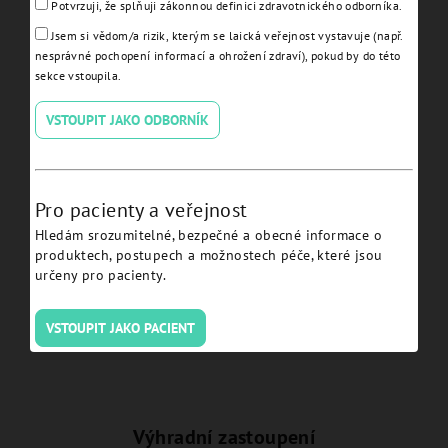
Potvrzuji, že splňuji zákonnou definici zdravotnického odborníka.
Jsem si vědom/a rizik, kterým se laická veřejnost vystavuje (např.
nesprávné pochopení informací a ohrožení zdraví), pokud by do této
sekce vstoupila.
VSTOUPIT JAKO ODBORNÍK
TiBase engaging H 1.5 H
TiBase engaging H 3.0
7.7 JDEvolution plus -
JDEvolution plus -
EVTIB15NC:
EVTIB30C:
Pro pacienty a veřejnost
Hledám srozumitelné, bezpečné a obecné informace o
Detail
Detail
produktech, postupech a možnostech péče, které jsou
určeny pro pacienty.
VSTOUPIT JAKO PACIENT
Výhradní zastoupení