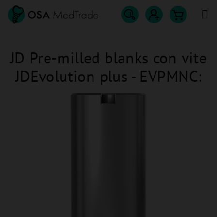
Přejít
na
obsah
Hledat
Nákupn
Přihlášení
JD Pre-milled blanks con vite
košík
JDEvolution plus - EVPMNC: