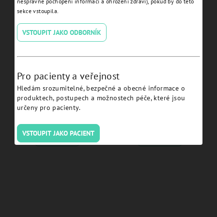
nesprávné pochopení informací a ohrožení zdraví), pokud by do této
sekce vstoupila.
VSTOUPIT JAKO ODBORNÍK
Pro pacienty a veřejnost
Hledám srozumitelné, bezpečné a obecné informace o
JDEvolution Plus Ø 3.7 L
JDEvolution Plus Ø 3.7 L
produktech, postupech a možnostech péče, které jsou
11.5 - EV37115:
18 - EV37180:
určeny pro pacienty.
VSTOUPIT JAKO PACIENT
Detail
Detail