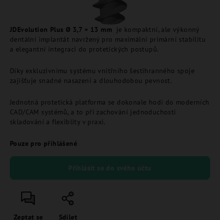
JDEvolution Plus Ø 3,7 × 13 mm
je kompaktní, ale výkonný
dentální implantát navržený pro maximální primární stabilitu
a elegantní integraci do protetických postupů.
Díky exkluzivnímu systému vnitřního šestihranného spoje
zajišťuje snadné nasazení a dlouhodobou pevnost.
Jednotná protetická platforma se dokonale hodí do moderních
CAD/CAM systémů, a to při zachování jednoduchosti
skladování a flexiblity v praxi.
Pouze pro přihlášené
Přihlásit se do svého účtu
Zeptat se
Sdílet