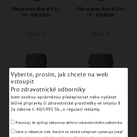
JDEvolution Plus Ø 4.3 L
JDEvolution Plus Ø 5.0 L
10 - EV43100:
18 - EV50180:
Detail
Detail
Vyberte, prosím, jak chcete na web
vstoupit
Pro zdravotnické odborníky
Jsem osobou oprávněnou předepisovat nebo vydávat
JDEvolution Plus Ø 6.0 L
JDEvolution Plus Ø 6.0 L
léčivé přípravky či zdravotnické prostředky ve smyslu §
11.5 - EV60115:
10 - EV60100:
2a zákona č. 40/1995 Sb., o regulaci reklamy.
Potvrzuji, že splňuji zákonnou definici zdravotnického odborníka.
Detail
Detail
Jsem si vědom/a rizik, kterým se laická veřejnost vystavuje (např.