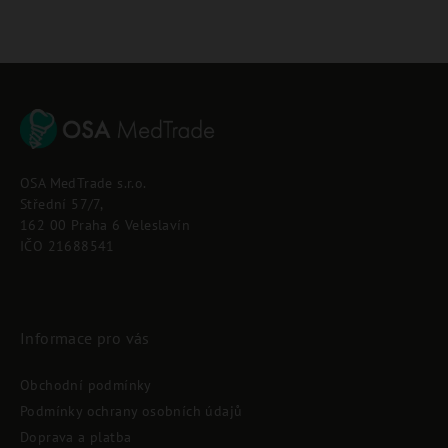
Z
á
p
OSA MedTrade s.r.o.
a
Střední 57/7,
t
162 00 Praha 6 Veleslavín
í
IČO 21688541
Informace pro vás
Obchodní podmínky
Podmínky ochrany osobních údajů
Doprava a platba