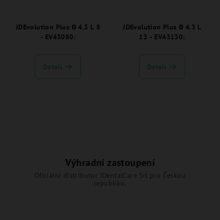
JDEvolution Plus Ø 4.3 L 8
JDEvolution Plus Ø 4.3 L
- EV43080:
13 - EV43130:
Detail
Detail
Výhradní zastoupení
Oficiální distributor JDentalCare Srl pro Českou
republiku.