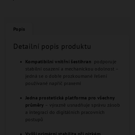
Popis
Detailní popis produktu
Kompatibilní vnitřní šestihran
podporuje
stabilní osazení a mechanickou odolnost –
jedná se o dobře prozkoumané řešení
používané napříč praxemi
Jedna prostetická platforma pro všechny
průměry
– výrazně usnadňuje správu zásob
a integraci do digitálních pracovních
postupů
Vyšší primární stabilita při nízkém