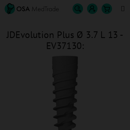
Přejít
na
obsah
Hledat
Nákupn
Přihlášení
JDEvolution Plus Ø 3.7 L 13 -
košík
EV37130: