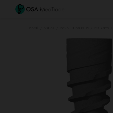
Přejít
na
obsah
DOMŮ
/
E-SHOP
/
JDEVOLUTION PLUS
/
IMPLANTS
/