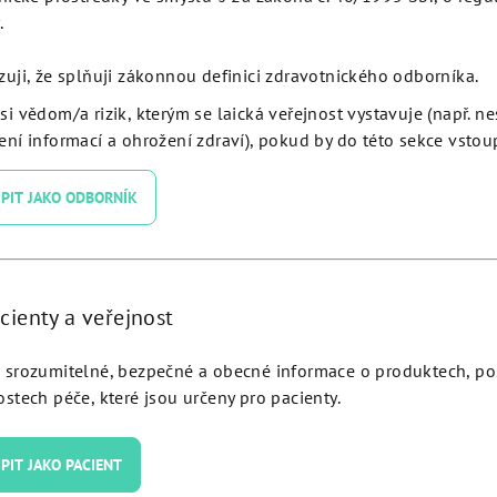
.
zuji, že splňuji zákonnou definici zdravotnického odborníka.
si vědom/a rizik, kterým se laická veřejnost vystavuje (např. n
ní informací a ohrožení zdraví), pokud by do této sekce vstoup
PIT JAKO ODBORNÍK
volution Plus Ø 5.0 L 15 -
JDEvolution Plus Ø 5.0 L 1
cienty a veřejnost
EV50150:
EV50115:
srozumitelné, bezpečné a obecné informace o produktech, p
stech péče, které jsou určeny pro pacienty.
Detail
Detail
PIT JAKO PACIENT