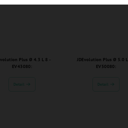
volution Plus Ø 4.3 L 8 -
JDEvolution Plus Ø 5.0 L
EV43080:
EV50080:
Detail
Detail