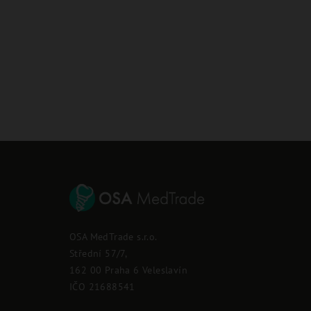
Z
á
p
OSA MedTrade s.r.o.
a
Střední 57/7,
162 00 Praha 6 Veleslavín
t
IČO 21688541
í