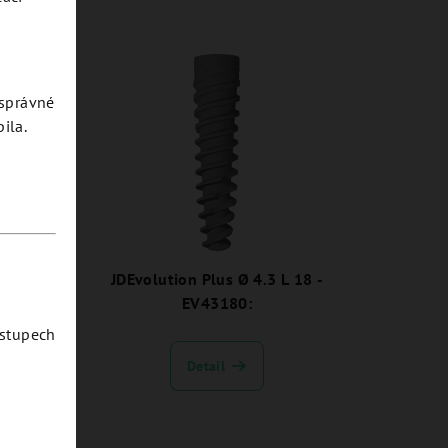
esprávné
ila.
1.5 -
JDEvolution Plus Ø 4.3 L 18 -
EV43180:
ostupech
Detail