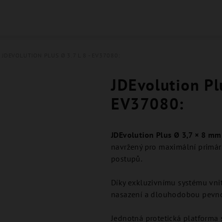
JDEVOLUTION PLUS Ø 3.7 L 8 - EV37080:
JDEvolution Plu
EV37080:
JDEvolution Plus Ø 3,7 × 8 m
navržený pro maximální primární
postupů.
Díky exkluzivnímu systému vni
nasazení a dlouhodobou pevno
Jednotná protetická platform