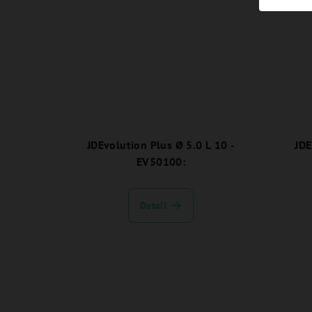
JDEvolution Plus Ø 5.0 L 10 -
JDE
EV50100:
Detail