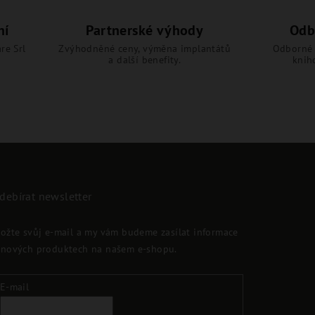
ní
Partnerské výhody
Odb
re Srl
Zvýhodněné ceny, výměna implantátů
Odborné 
a další benefity.
knih
debírat newsletter
ložte svůj e-mail a my vám budeme zasílat informace
 nových produktech na našem e-shopu.
E-mail