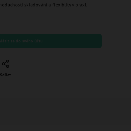
noduchosti skladování a flexiblity v praxi.
hlásit se do svého účtu
Sdílet