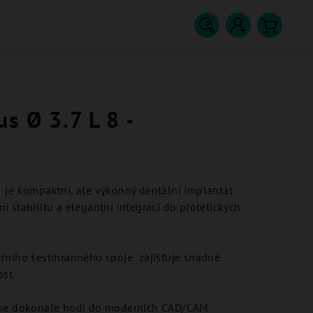
Hledat
Přihlášení
Nákupn
košík
s Ø 3.7 L 8 -
m
je kompaktní, ale výkonný dentální implantát
 stabilitu a elegantní integraci do protetických
třního šestihranného spoje zajišťuje snadné
st.
a se dokonale hodí do moderních CAD/CAM