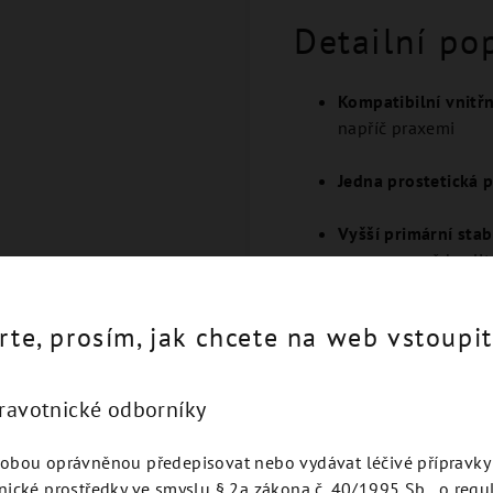
Detailní po
Kompatibilní vnitř
napříč praxemi
Jedna prostetická 
Vyšší primární sta
pro omezeně kvalit
rte, prosím, jak chcete na web vstoupit
dravotnické odborníky
Podobné produkty
obou oprávněnou předepisovat nebo vydávat léčivé přípravky 
nické prostředky ve smyslu § 2a zákona č. 40/1995 Sb., o regu