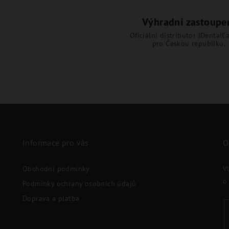
Výhradní zastoupe
Oficiální distributor JDentalCa
pro Českou republiku.
Informace pro vás
O
Obchodní podmínky
V
o
Podmínky ochrany osobních údajů
Doprava a platba