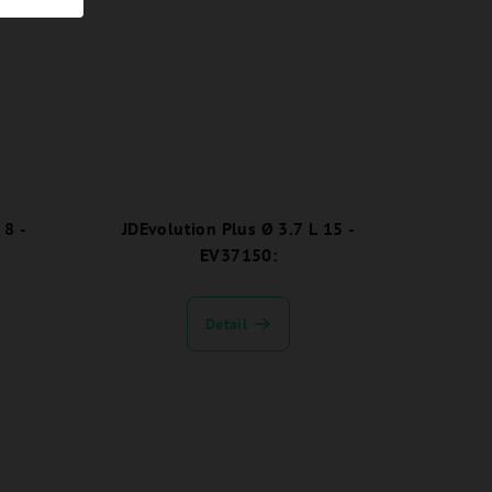
 8 -
JDEvolution Plus Ø 3.7 L 15 -
EV37150:
Detail