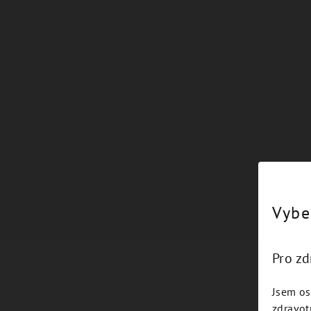
Vybe
Pro z
Jsem os
zdravot