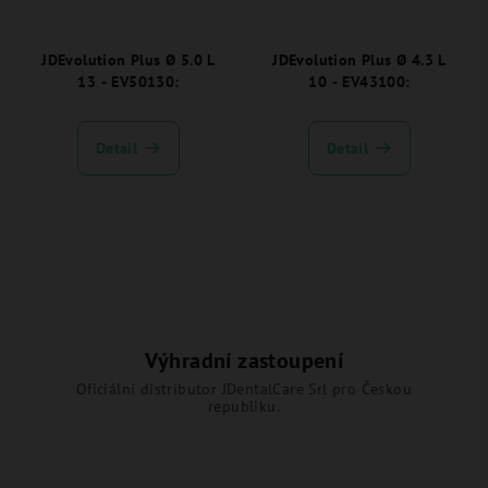
JDEvolution Plus Ø 5.0 L
JDEvolution Plus Ø 4.3 L
13 - EV50130:
10 - EV43100:
Detail
Detail
Výhradní zastoupení
Oficiální distributor JDentalCare Srl pro Českou
republiku.