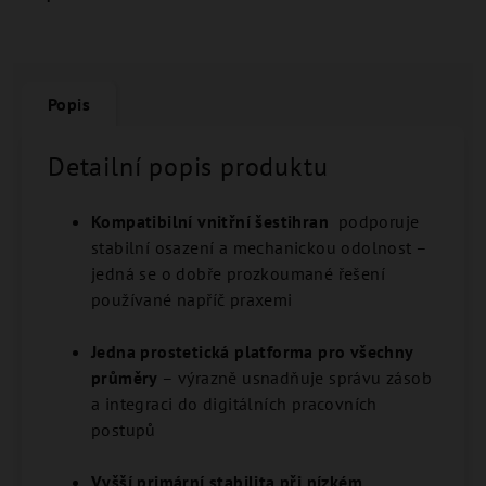
Popis
Detailní popis produktu
Kompatibilní vnitřní šestihran
podporuje
stabilní osazení a mechanickou odolnost –
jedná se o dobře prozkoumané řešení
používané napříč praxemi
Jedna prostetická platforma pro všechny
průměry
– výrazně usnadňuje správu zásob
a integraci do digitálních pracovních
postupů
Vyšší primární stabilita při nízkém