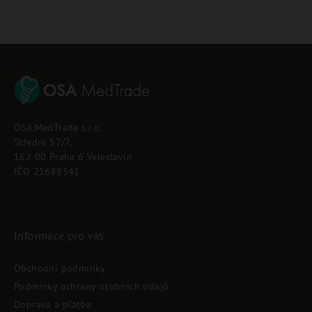
Z
á
p
OSA MedTrade s.r.o.
a
Střední 57/7,
t
162 00 Praha 6 Veleslavín
í
IČO 21688541
Informace pro vás
Obchodní podmínky
Podmínky ochrany osobních údajů
Doprava a platba