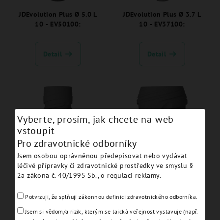
JDEvolution Plus Ø 5.0 L
JDEvolution Plus Ø 3.7 L
10 - EV50100:
10 - EV37100:
Detail
Detail
Vyberte, prosím, jak chcete na web
vstoupit
Pro zdravotnické odborníky
Jsem osobou oprávněnou předepisovat nebo vydávat
JDEvolution Plus Ø 5.0 L
JDEvolution Plus Ø 6.0 L 8
léčivé přípravky či zdravotnické prostředky ve smyslu §
11.5 - EV50115:
- EV60080:
2a zákona č. 40/1995 Sb., o regulaci reklamy.
Potvrzuji, že splňuji zákonnou definici zdravotnického odborníka.
Detail
Detail
Jsem si vědom/a rizik, kterým se laická veřejnost vystavuje (např.