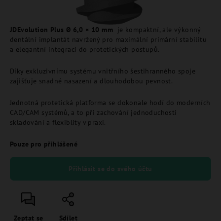
JDEvolution Plus Ø 6,0 × 10 mm
je kompaktní, ale výkonný
dentální implantát navržený pro maximální primární stabilitu
a elegantní integraci do protetických postupů.
Díky exkluzivnímu systému vnitřního šestihranného spoje
zajišťuje snadné nasazení a dlouhodobou pevnost.
Jednotná protetická platforma se dokonale hodí do moderních
CAD/CAM systémů, a to při zachování jednoduchosti
skladování a flexiblity v praxi.
Pouze pro přihlášené
Přihlásit se do svého účtu
Zeptat se
Sdílet