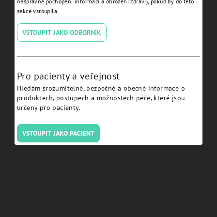
nesprávné pochopení informací a ohrožení zdraví), pokud by do této
sekce vstoupila.
VSTOUPIT JAKO ODBORNÍK
Pro pacienty a veřejnost
Hledám srozumitelné, bezpečné a obecné informace o
JDEvolution Plus Ø 5.0 L
JDEvolution Plus Ø 3.7 L 8
produktech, postupech a možnostech péče, které jsou
18 - EV50180:
- EV37080:
určeny pro pacienty.
VSTOUPIT JAKO PACIENT
Detail
Detail