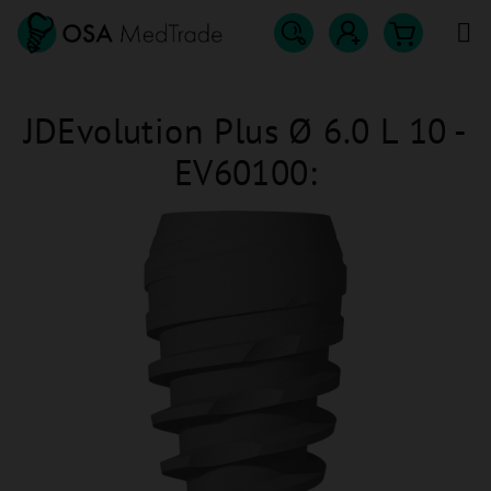
Přejít
na
obsah
Hledat
Nákupn
Přihlášení
JDEvolution Plus Ø 6.0 L 10 -
košík
EV60100: