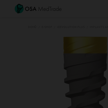
Přejít
na
obsah
DOMŮ
/
E-SHOP
/
JDEVOLUTION PLUS
/
IMPLANTS A