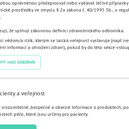
obou oprávněnou předepisovat nebo vydávat léčivé přípravky 
ution Plus Anodized Collar Ø
JDEvolution Plus Anodized C
nické prostředky ve smyslu § 2a zákona č. 40/1995 Sb., o regu
4.3 L 13 - EVA43130:
5.0 L 8 - EVA50080:
.
zuji, že splňuji zákonnou definici zdravotnického odborníka.
Detail
Detail
si vědom/a rizik, kterým se laická veřejnost vystavuje (např. n
ní informací a ohrožení zdraví), pokud by do této sekce vstoup
PIT JAKO ODBORNÍK
cienty a veřejnost
srozumitelné, bezpečné a obecné informace o produktech, p
stech péče, které jsou určeny pro pacienty.
ution Plus Anodized Collar Ø
JDEvolution Plus Anodized C
5.0 L 13 - EVA50130:
3.7 L 18 - EVA37180: