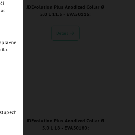
či
ollar Ø
JDEvolution Plus Anodized Collar Ø
laci
5.0 L 11.5 - EVA50115:
Detail
esprávné
ila.
ostupech
ollar Ø
JDEvolution Plus Anodized Collar Ø
5.0 L 18 - EVA50180: