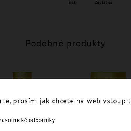
Tisk
Zeptat se
Podobné produkty
rte, prosím, jak chcete na web vstoupit
dravotnické odborníky