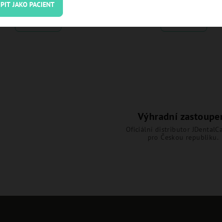
PIT JAKO PACIENT
Detail
Detail
Výhradní zastoupe
Oficiální distributor JDentalCa
pro Českou republiku.