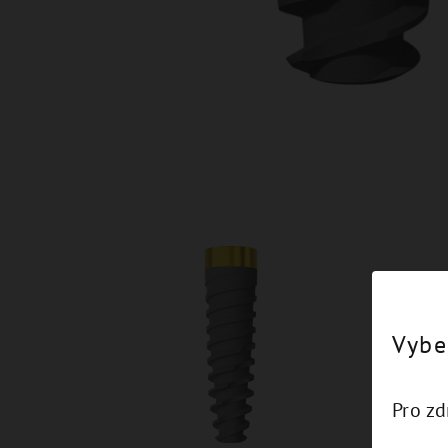
Vybe
Pro z