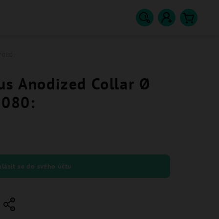
Hledat
Přihlášení
Nákupn
7080:
košík
us Anodized Collar Ø
7080:
hlásit se do svého účtu