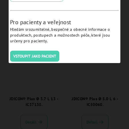
JDICON® Plus Ø 5.0 L 8 -
JDICON® Plus Ø 3.7 L 8 -
IC50080.
IC37080.
Pro pacienty a veřejnost
Hledám srozumitelné, bezpečné a obecné informace o
Detail
Detail
produktech, postupech a možnostech péče, které jsou
určeny pro pacienty.
VSTOUPIT JAKO PACIENT
JDICON® Plus Ø 3.7 L 13 -
JDICON® Plus Ø 5.0 L 6 -
IC37130.
IC50060.
Detail
Detail