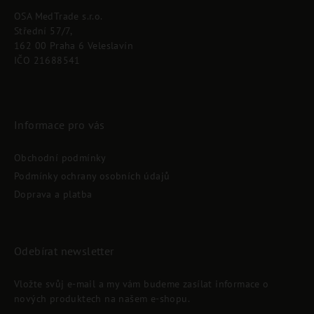
p
OSA MedTrade s.r.o.
a
Střední 57/7,
t
162 00 Praha 6 Veleslavín
í
IČO 21688541
Informace pro vás
Obchodní podmínky
Podmínky ochrany osobních údajů
Doprava a platba
Odebírat newsletter
Vložte svůj e-mail a my vám budeme zasílat informace o
nových produktech na našem e-shopu.