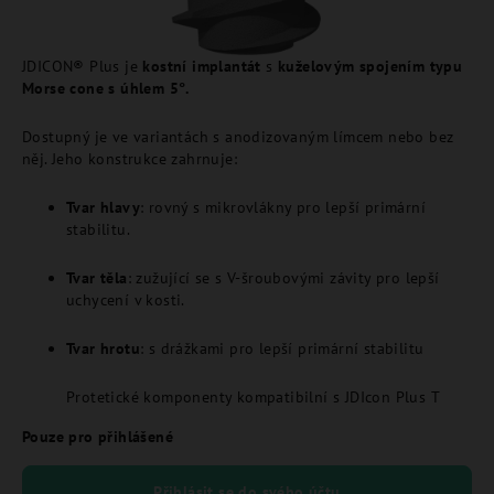
JDICON® Plus je
kostní implantát
s
kuželovým spojením typu
Morse cone s úhlem 5°.
Dostupný je ve variantách s anodizovaným límcem nebo bez
něj.
Jeho konstrukce zahrnuje:
Tvar hlavy
:
rovný s mikrovlákny pro lepší primární
stabilitu.
Tvar těla
:
zužující se s V-šroubovými závity pro lepší
uchycení v kosti.
Tvar hrotu
:
s drážkami pro lepší primární stabilitu
Protetické komponenty kompatibilní s JDIcon Plus T
Pouze pro přihlášené
Přihlásit se do svého účtu