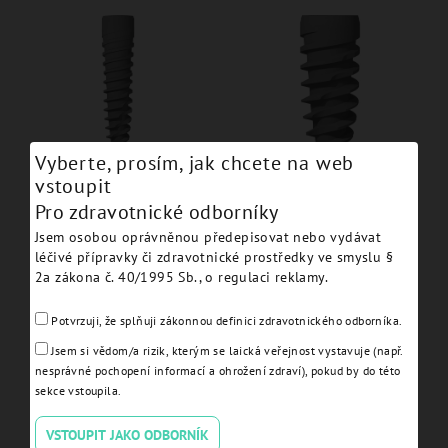
Vyberte, prosím, jak chcete na web
JDICON® Plus Ø 4.3 L 18 -
JDICON® Plus Ø 5.0 L 11,5
vstoupit
IC43180.
- IC50115.
Pro zdravotnické odborníky
Jsem osobou oprávněnou předepisovat nebo vydávat
léčivé přípravky či zdravotnické prostředky ve smyslu §
Detail
Detail
2a zákona č. 40/1995 Sb., o regulaci reklamy.
Potvrzuji, že splňuji zákonnou definici zdravotnického odborníka.
Jsem si vědom/a rizik, kterým se laická veřejnost vystavuje (např.
nesprávné pochopení informací a ohrožení zdraví), pokud by do této
sekce vstoupila.
VSTOUPIT JAKO ODBORNÍK