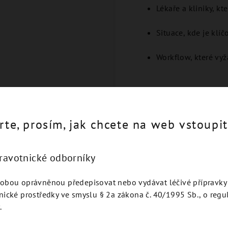
Lékaře a kliniky, kte
Situace, kde je klíč
Workflow, které vy
rte, prosím, jak chcete na web vstoupit
Podobné produkty
dravotnické odborníky
obou oprávněnou předepisovat nebo vydávat léčivé přípravky 
nické prostředky ve smyslu § 2a zákona č. 40/1995 Sb., o regu
.