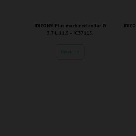
JDICON® Plus machined collar Ø
JDICO
3.7 L 11.5 - IC37115,
Detail