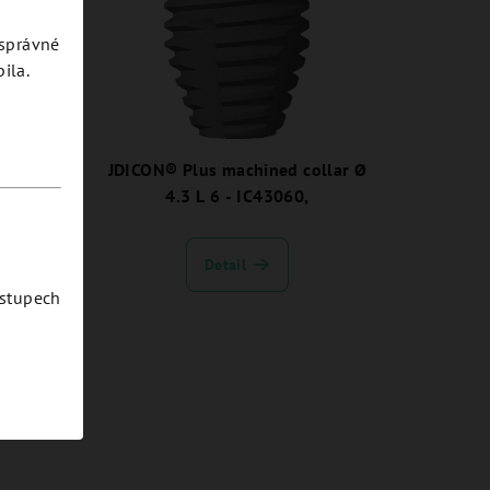
esprávné
ila.
llar Ø
JDICON® Plus machined collar Ø
4.3 L 6 - IC43060,
Detail
ostupech