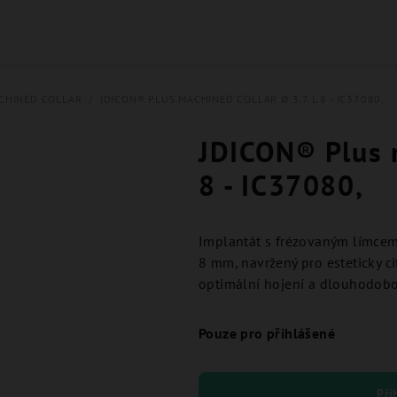
CHINED COLLAR
/
JDICON® PLUS MACHINED COLLAR Ø 3.7 L 8 - IC37080,
JDICON® Plus m
8 - IC37080,
Implantát s frézovaným límcem
8 mm, navržený pro esteticky cit
optimální hojení a dlouhodobou
Pouze pro přihlášené
Při