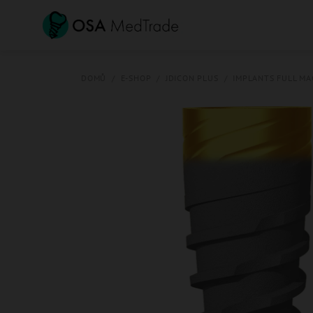
Přejít
na
obsah
DOMŮ
/
E-SHOP
/
JDICON PLUS
/
IMPLANTS FULL MA