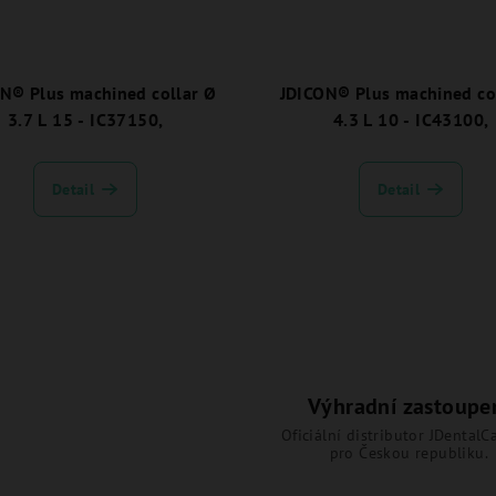
N® Plus machined collar Ø
JDICON® Plus machined co
3.7 L 15 - IC37150,
4.3 L 10 - IC43100,
Detail
Detail
Výhradní zastoupe
Oficiální distributor JDentalCa
pro Českou republiku.