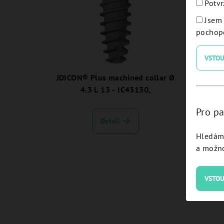
Potvr
Jsem 
pochope
VSTOU
JDICON® Plus machined collar Ø
JDICO
4.3 L 13 - IC43130,
Pro pa
Detail
Hledám 
a možno
VSTOU