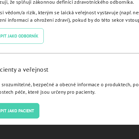
zuji, že splňuji zákonnou definici zdravotnického odborníka.
si vědom/a rizik, kterým se laická veřejnost vystavuje (např. n
ní informací a ohrožení zdraví), pokud by do této sekce vstoup
PIT JAKO ODBORNÍK
N® Plus machined collar Ø
JDICON® Plus machined co
5.0 L 6 - IC50060,
4.3 L 8 - IC43080,
cienty a veřejnost
Detail
Detail
srozumitelné, bezpečné a obecné informace o produktech, p
stech péče, které jsou určeny pro pacienty.
PIT JAKO PACIENT