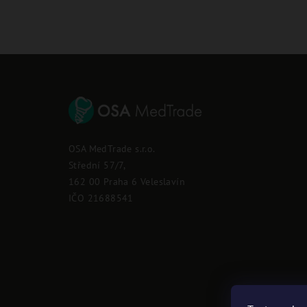
Z
á
p
OSA MedTrade s.r.o.
a
Střední 57/7,
162 00 Praha 6 Veleslavín
t
IČO 21688541
í