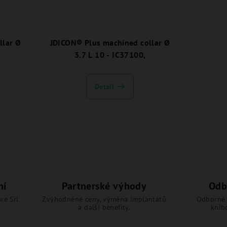
llar Ø
JDICON® Plus machined collar Ø
3.7 L 10 - IC37100,
Detail
ní
Partnerské výhody
Odb
re Srl
Zvýhodněné ceny, výměna implantátů
Odborné 
a další benefity.
knih