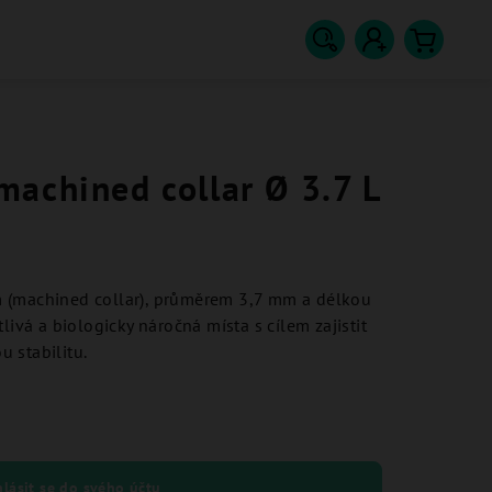
Hledat
Přihlášení
Nákupn
košík
achined collar Ø 3.7 L
 (machined collar), průměrem 3,7 mm a délkou
livá a biologicky náročná místa s cílem zajistit
 stabilitu.
hlásit se do svého účtu