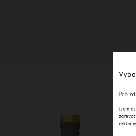
Vybe
Pro z
Jsem os
zdravot
reklamy