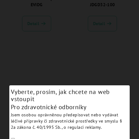
EVIDG
JDGD32-100
Detail
Detail
Vyberte, prosím, jak chcete na web
Guided drill Ø 3.6 L 8 -
Guided drill Ø 3.6 L 11.5 -
vstoupit
JDGD36-080
JDGD36-115
Pro zdravotnické odborníky
Jsem osobou oprávněnou předepisovat nebo vydávat
Detail
Detail
léčivé přípravky či zdravotnické prostředky ve smyslu §
2a zákona č. 40/1995 Sb., o regulaci reklamy.