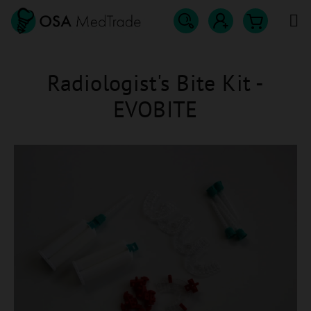
Přejít
na
obsah
Hledat
Nákupn
Přihlášení
Radiologist's Bite Kit -
košík
EVOBITE