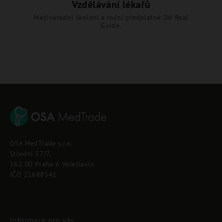
Vzdělávání lékařů
Mezinárodní školení a roční předplatné SW Real
Guide.
Z
á
p
OSA MedTrade s.r.o.
a
Střední 57/7,
t
162 00 Praha 6 Veleslavín
í
IČO 21688541
Informace pro vás