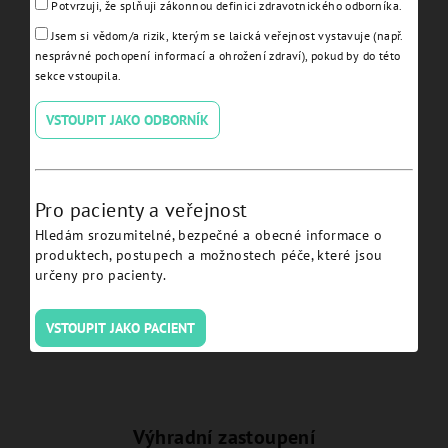
Potvrzuji, že splňuji zákonnou definici zdravotnického odborníka.
Jsem si vědom/a rizik, kterým se laická veřejnost vystavuje (např.
nesprávné pochopení informací a ohrožení zdraví), pokud by do této
sekce vstoupila.
VSTOUPIT JAKO ODBORNÍK
Guided Drill Ø 2.0 L18 -
Guided Drill Ø 2.0 L 20 -
JDGD20-180
JDGD20-200
Pro pacienty a veřejnost
Hledám srozumitelné, bezpečné a obecné informace o
Detail
Detail
produktech, postupech a možnostech péče, které jsou
určeny pro pacienty.
VSTOUPIT JAKO PACIENT
Výhradní zastoupení