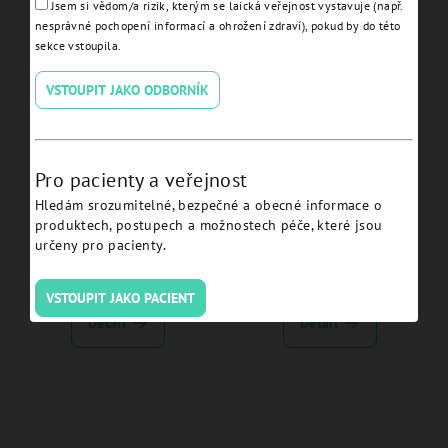
Jsem si vědom/a rizik, kterým se laická veřejnost vystavuje (např.
Detail
Detail
nesprávné pochopení informací a ohrožení zdraví), pokud by do této
sekce vstoupila.
VSTOUPIT JAKO ODBORNÍK
Pro pacienty a veřejnost
Hledám srozumitelné, bezpečné a obecné informace o
produktech, postupech a možnostech péče, které jsou
Implant Driver JDEvolution
Prosthetic Driver for
určeny pro pacienty.
plus - EVID:
JDTorque L 35 hex 1,2 -
EVSDPF35
VSTOUPIT JAKO PACIENT
Detail
Detail