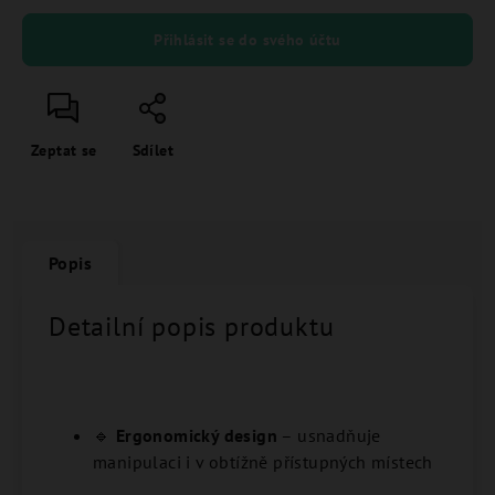
Přihlásit se do svého účtu
Zeptat se
Sdílet
Popis
Detailní popis produktu
🔹
Ergonomický design
– usnadňuje
manipulaci i v obtížně přístupných místech