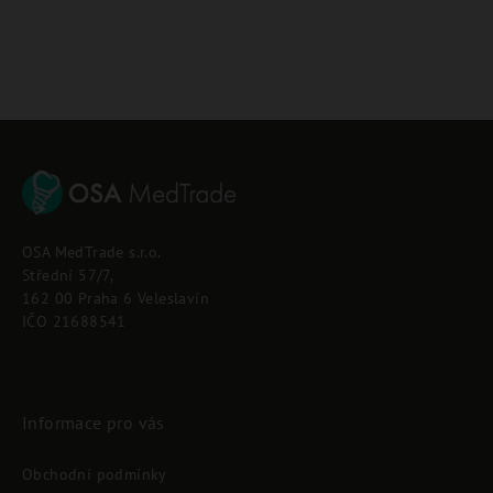
Z
á
p
OSA MedTrade s.r.o.
a
Střední 57/7,
t
162 00 Praha 6 Veleslavín
í
IČO 21688541
Informace pro vás
Obchodní podmínky