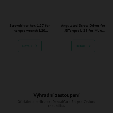
Screwdriver hex 1.27 for
Angulated Screw Driver for
torque wrench L20
JDTorque L 25 for MUA
JDEvolution Plus -
direct screw - EVSDF25AV
EVSDPF20:
Detail
Detail
Výhradní zastoupení
Oficiální distributor JDentalCare Srl pro Českou
republiku.