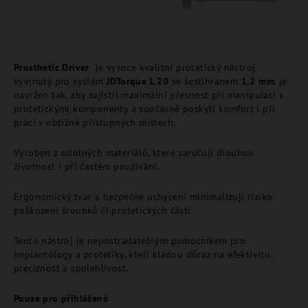
Prosthetic Driver
je vysoce kvalitní protetický nástroj
vyvinutý pro systém
JDTorque L 20
se šestihranem
1,2 mm
. je
navržen tak, aby zajistil maximální přesnost při manipulaci s
protetickými komponenty a současně poskytl komfort i při
práci v obtížně přístupných místech.
Vyroben z odolných materiálů, které zaručují dlouhou
životnost i při častém používání.
Ergonomický tvar a bezpečné uchycení minimalizují riziko
poškození šroubků či protetických částí.
Tento nástroj je nepostradatelným pomocníkem pro
implantology a protetiky, kteří kladou důraz na efektivitu,
preciznost a spolehlivost.
Pouze pro přihlášené