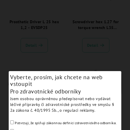
Prosthetic Driver L 25 hex
Screwdriver hex 1.27 for
1,2 - EVSDP25
torque wrench L35
JDEvolution Plus -
EVSDPF35:
Detail
Detail
Vyberte, prosím, jak chcete na web
vstoupit
Pro zdravotnické odborníky
Jsem osobou oprávněnou předepisovat nebo vydávat
léčivé přípravky či zdravotnické prostředky ve smyslu §
2a zákona č. 40/1995 Sb., o regulaci reklamy.
Screwdriver hex 1.27
Prosthetic Driver for
machine prosthetic L25
JDTorque L 15 hex 1,2 -
JDEvolution Plus+ -
EVSDPF15
Potvrzuji, že splňuji zákonnou definici zdravotnického odborníka.
EVSDP25: