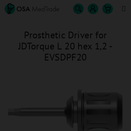
Přejít
na
obsah
Hledat
Nákupn
Přihlášení
Prosthetic Driver for
košík
JDTorque L 20 hex 1,2 -
EVSDPF20