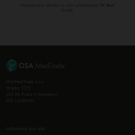
Mezinárodní školení a roční předplatné SW Real
Guide.
Z
á
p
OSA MedTrade s.r.o.
a
Střední 57/7,
t
162 00 Praha 6 Veleslavín
í
IČO 21688541
Informace pro vás