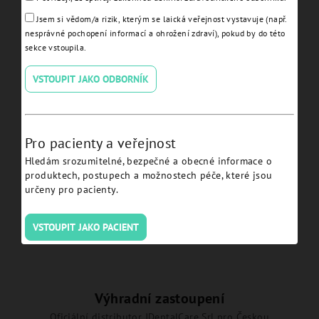
Jsem si vědom/a rizik, kterým se laická veřejnost vystavuje (např.
nesprávné pochopení informací a ohrožení zdraví), pokud by do této
sekce vstoupila.
VSTOUPIT JAKO ODBORNÍK
Prosthetic screw JDICON®
Plus - ICS.
Pro pacienty a veřejnost
Detail
Hledám srozumitelné, bezpečné a obecné informace o
produktech, postupech a možnostech péče, které jsou
určeny pro pacienty.
VSTOUPIT JAKO PACIENT
Výhradní zastoupení
Oficiální distributor JDentalCare Srl pro Českou