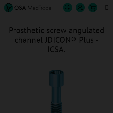
Přejít
na
obsah
Hledat
Nákupn
Přihlášení
Prosthetic screw angulated
košík
channel JDICON® Plus -
ICSA.