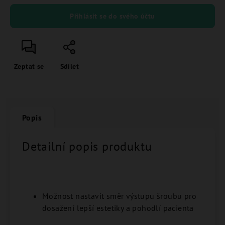
Přihlásit se do svého účtu
Zeptat se
Sdílet
Popis
Detailní popis produktu
Možnost nastavit směr výstupu šroubu pro
dosažení lepší estetiky a pohodlí pacienta