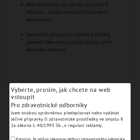
Větší flexibilita při návrhu korunky či
můstku – šroub nemusí být kolmo k
implantátu
Snadnější přístup při čištění a údržbě,
zároveň lépe krytý výstup šroubu před
okolními tkáněmi
Vyberte, prosím, jak chcete na web
vstoupit
Podobné produkty
Pro zdravotnické odborníky
Jsem osobou oprávněnou předepisovat nebo vydávat
léčivé přípravky či zdravotnické prostředky ve smyslu §
2a zákona č. 40/1995 Sb., o regulaci reklamy.
Potvrzuji, že splňuji zákonnou definici zdravotnického odborníka.