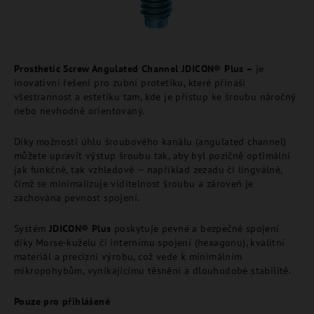
Prosthetic Screw Angulated Channel JDICON® Plus –
je
inovativní řešení pro zubní protetiku, které přináší
všestrannost a estetiku tam, kde je přístup ke šroubu náročný
nebo nevhodně orientovaný.
Díky možnosti úhlu šroubového kanálu (angulated channel)
můžete upravit výstup šroubu tak, aby byl pozičně optimální
jak funkčně, tak vzhledově — například zezadu či lingválně,
čímž se minimalizuje viditelnost šroubu a zároveň je
zachována pevnost spojení.
Systém
JDICON® Plus
poskytuje pevné a bezpečné spojení
díky Morse-kuželu či internímu spojení (hexagonu), kvalitní
materiál a precizní výrobu, což vede k minimálním
mikropohybům, vynikajícímu těsnění a dlouhodobé stabilitě.
Pouze pro přihlášené