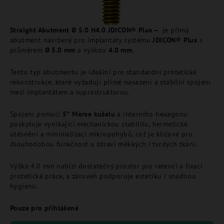
Straight Abutment Ø 5.0 H4.0 JDICON® Plus –
je přímý
abutment navržený pro implantáty systému
JDICON® Plus
s
průměrem
Ø 5.0 mm
a výškou
4.0 mm
.
Tento typ abutmentu je ideální pro standardní protetické
rekonstrukce, které vyžadují přímé nasazení a stabilní spojení
mezi implantátem a suprastrukturou.
Spojení pomocí
5° Morse kuželu
a interního hexagonu
poskytuje vynikající mechanickou stabilitu, hermetické
utěsnění a minimalizaci mikropohybů, což je klíčové pro
dlouhodobou funkčnost a zdraví měkkých i tvrdých tkání.
Výška 4.0 mm nabízí dostatečný prostor pro retenci a fixaci
protetické práce, a zároveň podporuje estetiku i snadnou
hygienu.
Pouze pro přihlášené