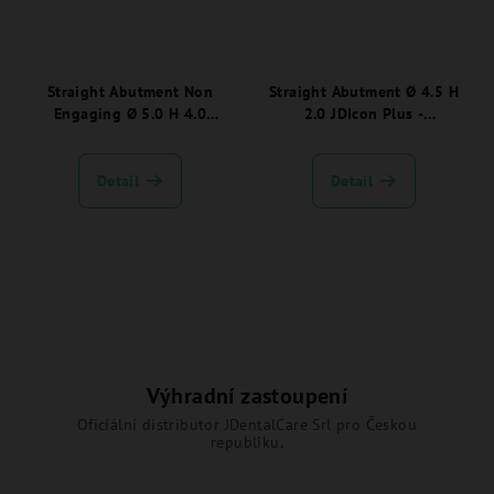
Straight Abutment Non
Straight Abutment Ø 4.5 H
Engaging Ø 5.0 H 4.0
2.0 JDIcon Plus -
JDIcon Plus - ICSA5040NEC.
ICSA4520C.
Detail
Detail
Výhradní zastoupení
Oficiální distributor JDentalCare Srl pro Českou
republiku.