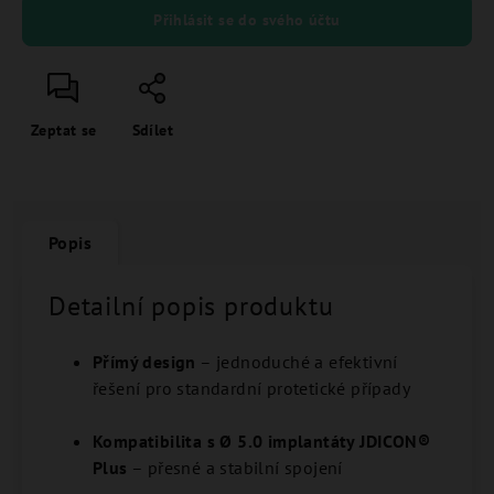
Přihlásit se do svého účtu
Zeptat se
Sdílet
Popis
Detailní popis produktu
Přímý design
– jednoduché a efektivní
řešení pro standardní protetické případy
Kompatibilita s Ø 5.0 implantáty JDICON®
Plus
– přesné a stabilní spojení