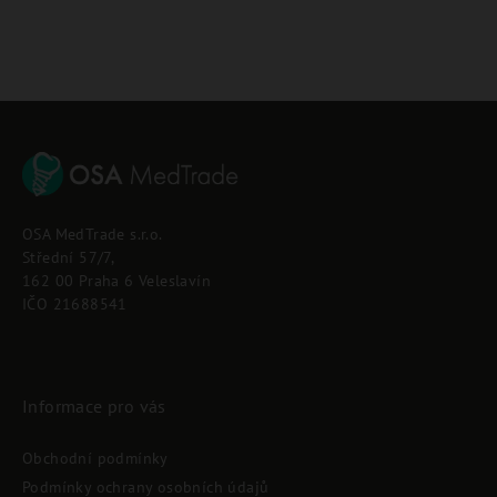
Z
á
p
OSA MedTrade s.r.o.
a
Střední 57/7,
t
162 00 Praha 6 Veleslavín
í
IČO 21688541
Informace pro vás
Obchodní podmínky
Podmínky ochrany osobních údajů