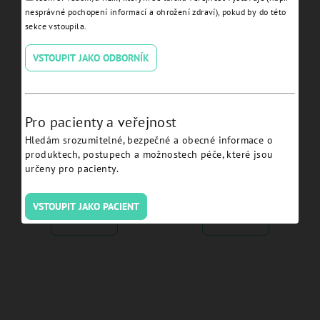
nesprávné pochopení informací a ohrožení zdraví), pokud by do této
sekce vstoupila.
VSTOUPIT JAKO ODBORNÍK
Pro pacienty a veřejnost
Hledám srozumitelné, bezpečné a obecné informace o
produktech, postupech a možnostech péče, které jsou
Straight Abutment Extra Ø
Straight Abutment Non
určeny pro pacienty.
5.5 H 4.0 JDIcon Plus -
Engaging Ø 4.5 H 2.0
ICEXA5540C.
JDIcon Plus - ICSA4520NEC.
VSTOUPIT JAKO PACIENT
Detail
Detail