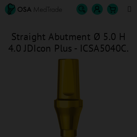
Přejít
na
obsah
Hledat
Nákupn
Přihlášení
Straight Abutment Ø 5.0 H
košík
4.0 JDIcon Plus - ICSA5040C.