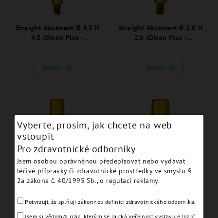
Straight Abutment Ø 4.5 H
Straight Abutment Ø 5.0 H
4.0 JDIcon Plus -
2.0 JDIcon Plus -
ICSA4540C.
ICSA5020C.
Detail
Detail
Vyberte, prosím, jak chcete na web
vstoupit
Pro zdravotnické odborníky
Jsem osobou oprávněnou předepisovat nebo vydávat
léčivé přípravky či zdravotnické prostředky ve smyslu §
Straight Abutment Non
Straight Abutment Extra Ø
2a zákona č. 40/1995 Sb., o regulaci reklamy.
Engaging Ø 4.5 H 4.0
5.5 H 2.0 JDIcon Plus -
JDIcon Plus - ICSA4540NEC.
ICEXA5520C.
Potvrzuji, že splňuji zákonnou definici zdravotnického odborníka.
Detail
Detail
Jsem si vědom/a rizik, kterým se laická veřejnost vystavuje (např.