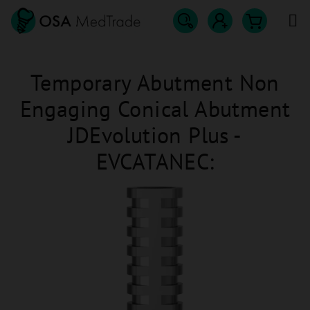
Přejít
na
obsah
Hledat
Nákupn
Přihlášení
Temporary Abutment Non
košík
Engaging Conical Abutment
JDEvolution Plus -
EVCATANEC: