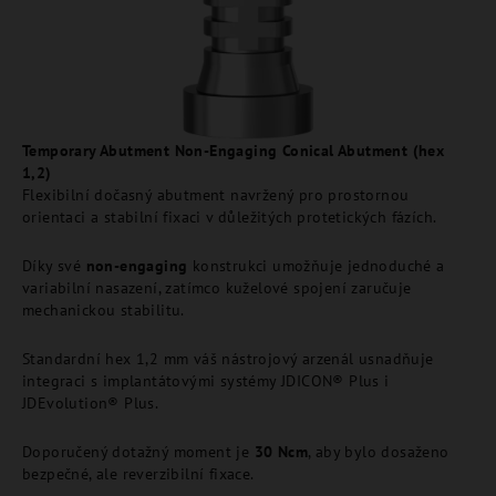
Temporary Abutment Non-Engaging Conical Abutment (hex
1,2)
Flexibilní dočasný abutment navržený pro prostornou
orientaci a stabilní fixaci v důležitých protetických fázích.
Díky své
non-engaging
konstrukci umožňuje jednoduché a
variabilní nasazení, zatímco kuželové spojení zaručuje
mechanickou stabilitu.
Standardní hex 1,2 mm váš nástrojový arzenál usnadňuje
integraci s implantátovými systémy JDICON® Plus i
JDEvolution® Plus.
Doporučený dotažný moment je
30 Ncm
, aby bylo dosaženo
bezpečné, ale reverzibilní fixace.