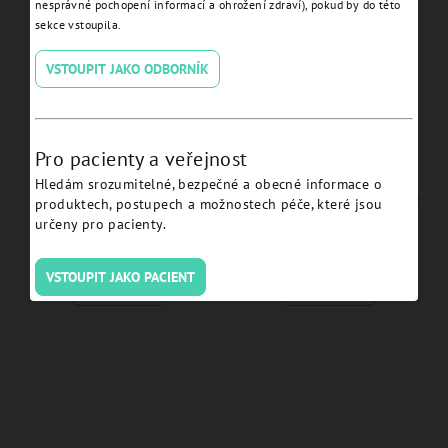
nesprávné pochopení informací a ohrožení zdraví), pokud by do této
sekce vstoupila.
VSTOUPIT JAKO ODBORNÍK
Pro pacienty a veřejnost
Hledám srozumitelné, bezpečné a obecné informace o
Healing Cap for Conical
Screw for Conical Abutment
produktech, postupech a možnostech péče, které jsou
Abutment JDEvolution Plus
Impression Coping Open
určeny pro pacienty.
- EVCAHC:
Tray JDEvolution Plus -
EVCAICOT02:
VSTOUPIT JAKO PACIENT
Detail
Detail