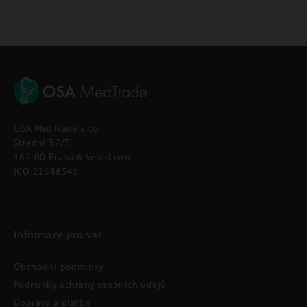
Z
á
p
OSA MedTrade s.r.o.
a
Střední 57/7,
t
162 00 Praha 6 Veleslavín
í
IČO 21688541
Informace pro vás
Obchodní podmínky
Podmínky ochrany osobních údajů
Doprava a platba