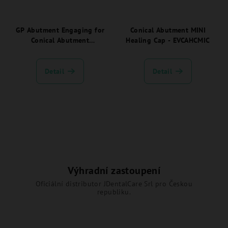
GP Abutment Engaging for
Conical Abutment MINI
Conical Abutment
Healing Cap - EVCAHCMIC
JDEvolution Plus -
EVCAGPAEC:
Detail
Detail
Výhradní zastoupení
Oficiální distributor JDentalCare Srl pro Českou
republiku.