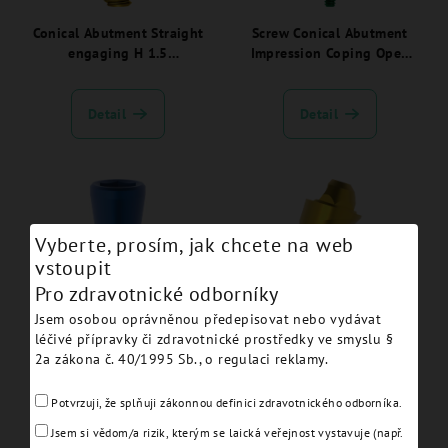
Conical Abutment Straight
Screw Conical Abutment
engaging H 1.5
Impression Coping Open
JDEvolution Plus -
Tray Long JDEvo Plus -
EVA137C:
EVCAICOT04:
Detail
Detail
Vyberte, prosím, jak chcete na web
vstoupit
Pro zdravotnické odborníky
Jsem osobou oprávněnou předepisovat nebo vydávat
léčivé přípravky či zdravotnické prostředky ve smyslu §
Prosthetic "Rosen Screw"
Conical Abutment
2a zákona č. 40/1995 Sb., o regulaci reklamy.
Conical Abutment direct -
Angulated 17° H 5.0
EVS110
JDEvolution Plus -
EVA275C:
Potvrzuji, že splňuji zákonnou definici zdravotnického odborníka.
Detail
Detail
Jsem si vědom/a rizik, kterým se laická veřejnost vystavuje (např.