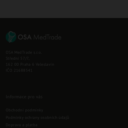
Z
á
p
OSA MedTrade s.r.o.
a
Střední 57/7,
t
162 00 Praha 6 Veleslavín
í
IČO 21688541
Informace pro vás
Obchodní podmínky
Podmínky ochrany osobních údajů
Doprava a platba