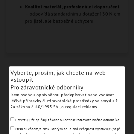
Kvalitní materiál, profesionální doporučení
– odpovídá standardnímu dotažení 30 N cm
pro jisté, ale bezpečné uchycení
Vyberte, prosím, jak chcete na web
Podobné produkty
vstoupit
Pro zdravotnické odborníky
Jsem osobou oprávněnou předepisovat nebo vydávat
léčivé přípravky či zdravotnické prostředky ve smyslu §
2a zákona č. 40/1995 Sb., o regulaci reklamy.
Potvrzuji, že splňuji zákonnou definici zdravotnického odborníka.
Jsem si vědom/a rizik, kterým se laická veřejnost vystavuje (např.