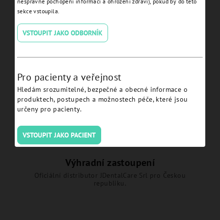
nesprávné pochopení informací a ohrožení zdraví), pokud by do této
sekce vstoupila.
Temporary abutment
VSTOUPIT JAKO ODBORNÍK
engaging JDICON® Plus -
ICTAEC.
Detail
Pro pacienty a veřejnost
Hledám srozumitelné, bezpečné a obecné informace o
produktech, postupech a možnostech péče, které jsou
určeny pro pacienty.
VSTOUPIT JAKO PACIENT
Výhradní zastoupení
Oficiální distributor JDentalCare Srl pro Českou
republiku.