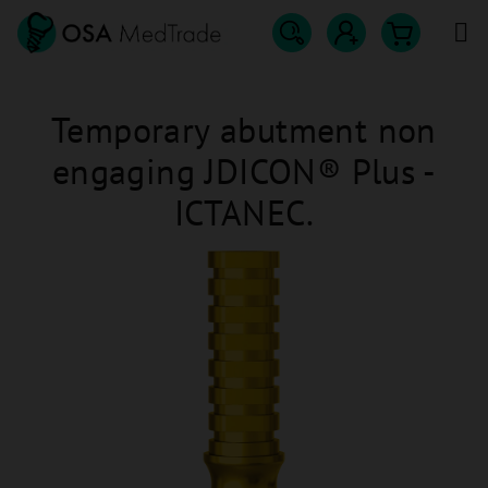
Přejít
na
obsah
Hledat
Nákupn
Přihlášení
Temporary abutment non
košík
engaging JDICON® Plus -
ICTANEC.