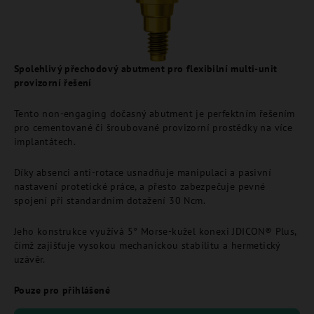
Spolehlivý přechodový abutment pro flexibilní multi-unit
provizorní řešení
Tento non-engaging dočasný abutment je perfektním řešením
pro cementované či šroubované provizorní prostědky na více
implantátech.
Díky absenci anti-rotace usnadňuje manipulaci a pasivní
nastavení protetické práce, a přesto zabezpečuje pevné
spojení při standardním dotažení 30 Ncm.
Jeho konstrukce využívá 5° Morse-kužel konexi JDICON® Plus,
čímž zajišťuje vysokou mechanickou stabilitu a hermetický
uzávěr.
Pouze pro přihlášené