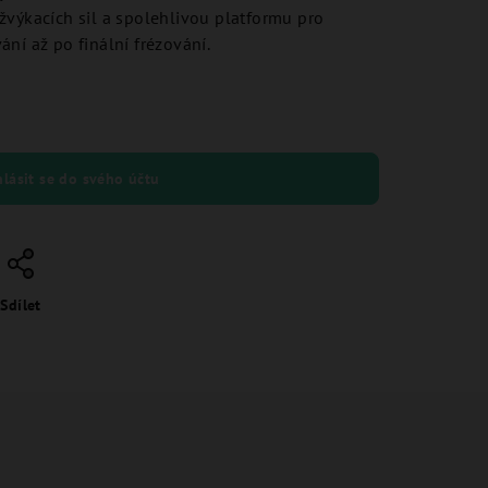
žvýkacích sil a spolehlivou platformu pro
ní až po finální frézování.
hlásit se do svého účtu
Sdílet