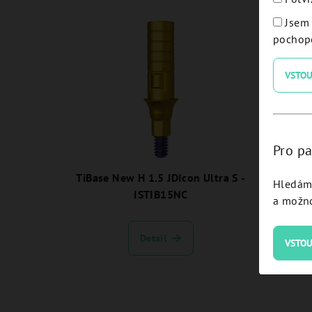
Jsem 
pochope
VSTOU
Pro pa
TiBase New H 1.5 JDIcon Ultra S -
JD Pre
Hledám 
ISTIB15NC
scre
a možno
Detail
VSTOU