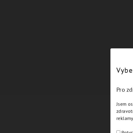
Vybe
Pro z
Jsem os
zdravot
reklamy
Potvr