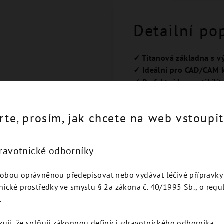
Detailní po
✓ Titanová základna s 
✓ Ideální pro CAD/CAM k
✓ Perfektní kompatibili
Spolehlivá volba pro labo
rte, prosím, jak chcete na web vstoupit
dravotnické odborníky
obou oprávněnou předepisovat nebo vydávat léčivé přípravky 
Podobné produkty
nické prostředky ve smyslu § 2a zákona č. 40/1995 Sb., o regu
.
zuji, že splňuji zákonnou definici zdravotnického odborníka.