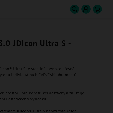
Hledat
Přihlášení
Nákupn
košík
.0 JDIcon Ultra S -
Icon® Ultra S je stabilní a vysoce přesná
výrobu individuálních CAD/CAM abutmentů a
k prostoru pro konstrukci nástavby a zajišťuje
ní i estetického výsledku.
systémem JDIcon® Ultra S nabízí toto řešení