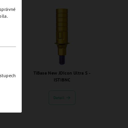
esprávné
ila.
ra S -
TiBase New JDIcon Ultra S -
ostupech
ISTIBNC
Detail