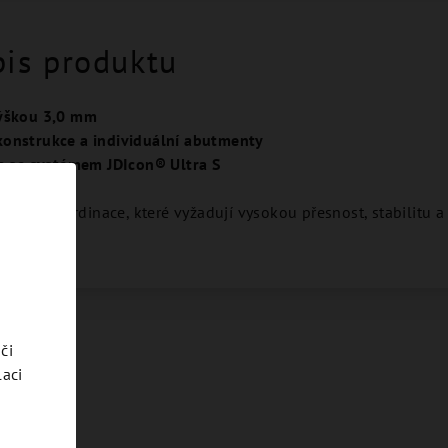
pis produktu
výškou 3,0 mm
onstrukce a individuální abutmenty
ta se systémem JDIcon® Ultra S
ratoře i ordinace, které vyžadují vysokou přesnost, stabilitu
či
laci