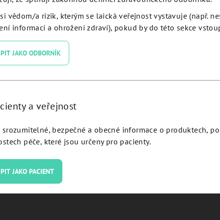
si vědom/a rizik, kterým se laická veřejnost vystavuje (např. n
ní informací a ohrožení zdraví), pokud by do této sekce vstoup
PIT JAKO ODBORNÍK
cienty a veřejnost
-milled blanks and abutment
TiBase engaging JDIcon Ult
srozumitelné, bezpečné a obecné informace o produktech, p
w JDIcon Ultra S - ISPMNC
ISTIBC
stech péče, které jsou určeny pro pacienty.
Detail
Detail
PIT JAKO PACIENT