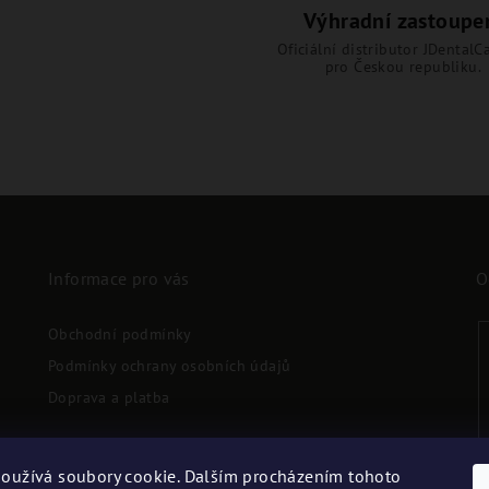
Výhradní zastoupe
Oficiální distributor JDentalCa
pro Českou republiku.
Informace pro vás
O
Obchodní podmínky
Podmínky ochrany osobních údajů
Doprava a platba
oužívá soubory cookie. Dalším procházením tohoto