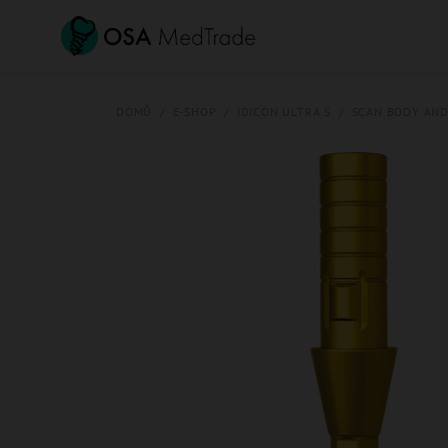
Přejít
na
obsah
DOMŮ
/
E-SHOP
/
JDICON ULTRA S
/
SCAN BODY AND