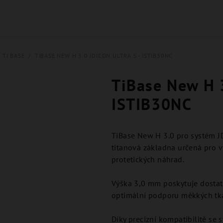
 TI BASE
/
TIBASE NEW H 3.0 JDICON ULTRA S - ISTIB30NC
TiBase New H 3
ISTIB30NC
TiBase New H 3.0 pro systém JD
titanová základna určená pro 
protetických náhrad.
Výška 3,0 mm poskytuje dostate
optimální podporu měkkých tká
Díky precizní kompatibilitě se 