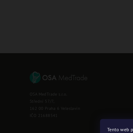
Z
á
p
OSA MedTrade s.r.o.
a
Střední 57/7,
162 00 Praha 6 Veleslavín
t
IČO 21688541
í
Tento web p