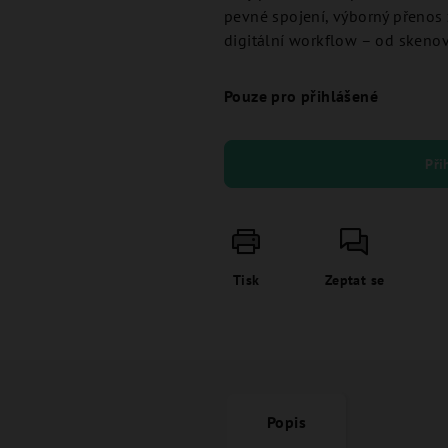
pevné spojení, výborný přenos 
digitální workflow – od skenová
Pouze pro přihlášené
Při
Tisk
Zeptat se
Popis