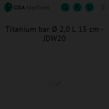
Přejít
na
obsah
Hledat
Nákupn
Přihlášení
Titanium bar Ø 2,0 L 15 cm -
košík
JDW20