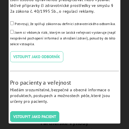
- JDW15
léčivé přípravky či zdravotnické prostředky ve smyslu §
2a zákona č. 40/1995 Sb., o regulaci reklamy.
Detail
Potvrzuji, že splňuji zákonnou definici zdravotnického odborníka.
Jsem si vědom/a rizik, kterým se laická veřejnost vystavuje (např.
nesprávné pochopení informací a ohrožení zdraví), pokud by do této
sekce vstoupila.
VSTOUPIT JAKO ODBORNÍK
Výhradní zastoupení
Pro pacienty a veřejnost
Oficiální distributor JDentalCare Srl pro Českou
Hledám srozumitelné, bezpečné a obecné informace o
republiku.
produktech, postupech a možnostech péče, které jsou
určeny pro pacienty.
VSTOUPIT JAKO PACIENT
Partnerské výhody