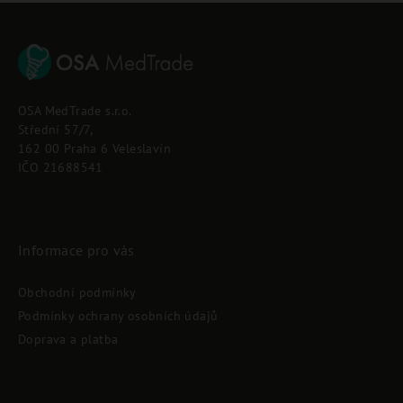
Z
á
p
OSA MedTrade s.r.o.
a
Střední 57/7,
t
162 00 Praha 6 Veleslavín
í
IČO 21688541
Informace pro vás
Obchodní podmínky
Podmínky ochrany osobních údajů
Doprava a platba