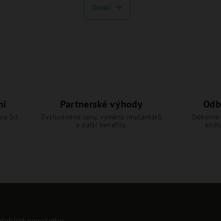
Detail
ní
Partnerské výhody
Odb
re Srl
Zvýhodněné ceny, výměna implantátů
Odborné 
a další benefity.
knih
debírat newsletter