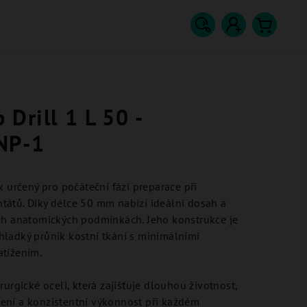
Hledat
Přihlášení
Nákupn
košík
Drill 1 L 50 -
NP-1
k určený pro počáteční fázi preparace při
tátů. Díky délce 50 mm nabízí ideální dosah a
ých anatomických podmínkách. Jeho konstrukce je
hladký průnik kostní tkání s minimálními
atížením.
rurgické oceli, která zajišťuje dlouhou životnost,
ení a konzistentní výkonnost při každém