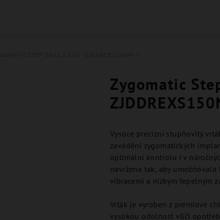
GOMATIC STEP DRILL 1 L 50 - ZJDDREXS150NP-1
Zygomatic Step 
ZJDDREXS150
Vysoce precizní stupňovitý vrtá
zavádění zygomatických implan
optimální kontrolu i v náročn
navržena tak, aby umožňovala 
vibracemi a nízkým tepelným z
Vrták je vyroben z prémiové chi
vysokou odolnost vůči opotřeb