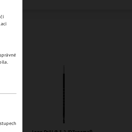
či
laci
esprávné
ila.
ostupech
file
Long Drill Ø 3.2 JDZygoma® -