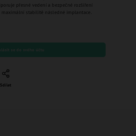
poruje přesné vedení a bezpečné rozšíření
k maximální stabilitě následné implantace.
hlásit se do svého účtu
Sdílet