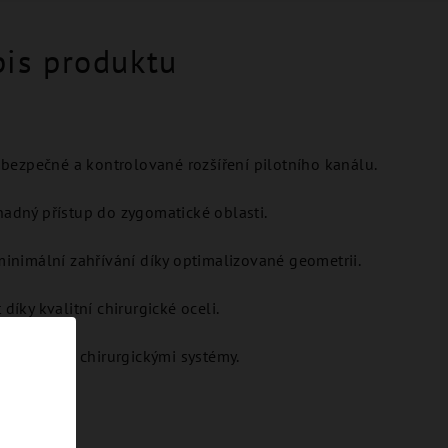
pis produktu
 bezpečné a kontrolované rozšíření pilotního kanálu.
adný přístup do zygomatické oblasti.
inimální zahřívání díky optimalizované geometrii.
díky kvalitní chirurgické oceli.
andardními chirurgickými systémy.