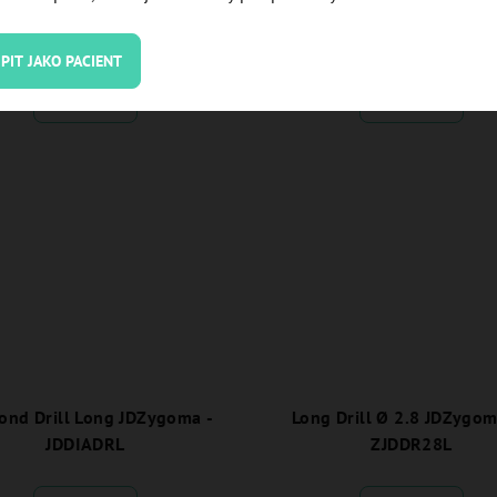
JDZPR
JDZygoma - ZJDDREXS1
PIT JAKO PACIENT
Detail
Detail
ond Drill Long JDZygoma -
Long Drill Ø 2.8 JDZygo
JDDIADRL
ZJDDR28L