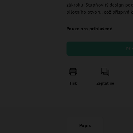
zákroku. Stupňovitý design pod
pilotního otvoru, což přispívá 
Pouze pro přihlášené
Při
Tisk
Zeptat se
Popis