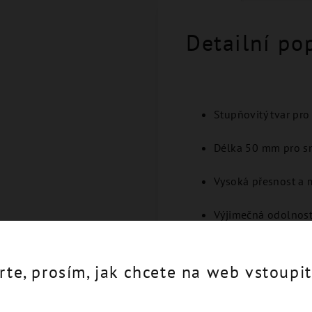
Detailní po
Stupňovitý tvar pro
Délka 50 mm pro sn
Vysoká přesnost a m
Výjimečná odolnost 
Kompatibilita se st
rte, prosím, jak chcete na web vstoupit