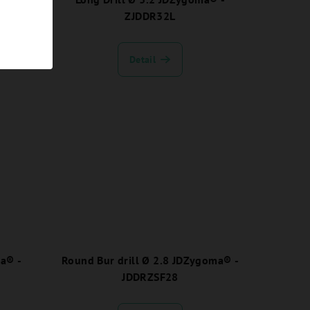
70NP
ZJDDR32L
Detail
ma® -
Round Bur drill Ø 2.8 JDZygoma® -
JDDRZSF28