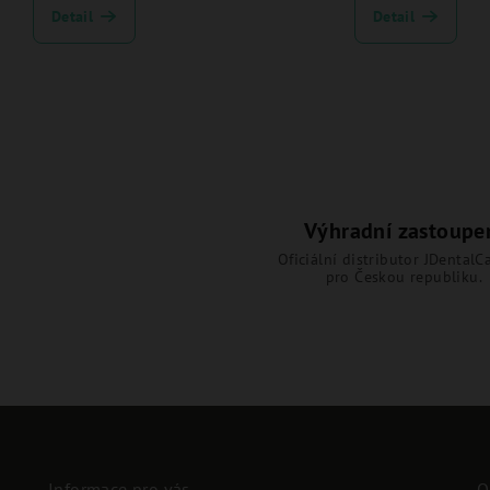
Detail
Detail
Výhradní zastoupe
Oficiální distributor JDentalCa
pro Českou republiku.
Informace pro vás
O