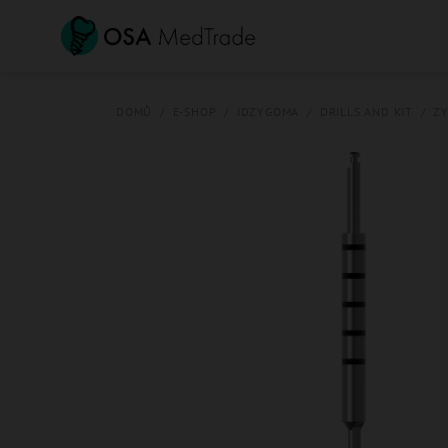
Přejít
na
obsah
DOMŮ
/
E-SHOP
/
JDZYGOMA
/
DRILLS AND KIT
/
ZY