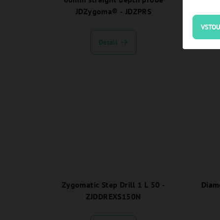
JDZygoma® - JDZPRS
VSTOU
Detail
Zygomatic Step Drill 1 L 50 -
Diam
ZJDDREXS150N