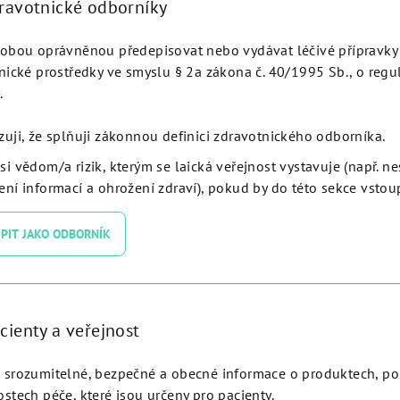
dravotnické odborníky
obou oprávněnou předepisovat nebo vydávat léčivé přípravky 
nické prostředky ve smyslu § 2a zákona č. 40/1995 Sb., o regu
.
Podobné produkty
zuji, že splňuji zákonnou definici zdravotnického odborníka.
si vědom/a rizik, kterým se laická veřejnost vystavuje (např. n
ní informací a ohrožení zdraví), pokud by do této sekce vstoup
PIT JAKO ODBORNÍK
cienty a veřejnost
srozumitelné, bezpečné a obecné informace o produktech, p
stech péče, které jsou určeny pro pacienty.
depth probe JDZygoma® -
Initial Drill L 70 New Pro