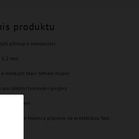
pis produktu
epší přístup a manipulaci
ní 1,2 mm
 a měkkých tkání během hojení
pro ideální tvarování gingivy
ečné nasazení
 pohodlné hojení a přípravu na protetickou fázi.