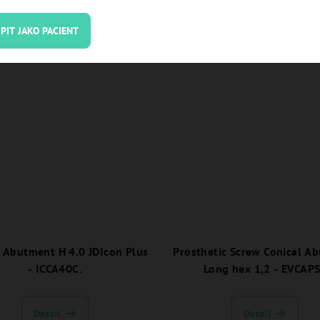
PIT JAKO PACIENT
Detail
Detail
l Abutment H 4.0 JDIcon Plus
Prosthetic Screw Conical A
- ICCA40C.
Long hex 1,2 - EVCAP
Detail
Detail