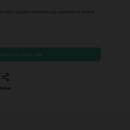
ektnímu usazení představuje spolehlivé řešení
hlásit se do svého účtu
Sdílet