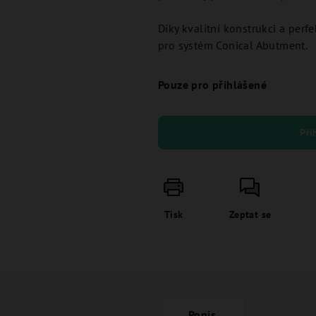
Díky kvalitní konstrukci a perf
pro systém Conical Abutment.
Pouze pro přihlášené
Při
Tisk
Zeptat se
Popis