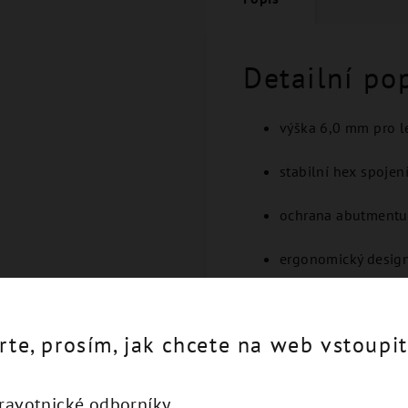
Detailní po
výška 6,0 mm pro l
stabilní hex spoje
ochrana abutmentu
ergonomický design 
jednoduché a bezp
rte, prosím, jak chcete na web vstoupit
Spolehlivý komponent pro
dravotnické odborníky