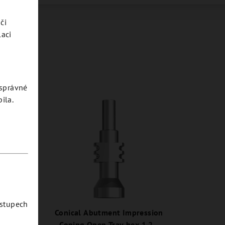
či
laci
esprávné
ila.
ostupech
lated H
Conical Abutment Impression
035C.
Coping Open Tray hex 1,2 -