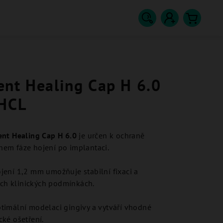
Hledat
Přihlášení
Nákupn
košík
ent Healing Cap H 6.0
AHCL
nt Healing Cap H 6.0
je určen k ochraně
em fáze hojení po implantaci.
jení 1,2 mm umožňuje stabilní fixaci a
ších klinických podmínkách.
timální modelaci gingivy a vytváří vhodné
ké ošetření.