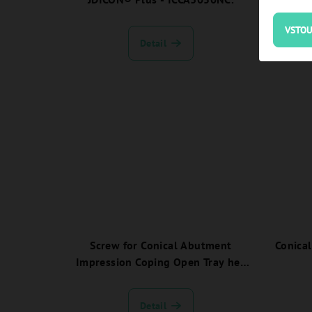
VSTOU
Detail
Screw for Conical Abutment
Conica
Impression Coping Open Tray hex
1,2 - EVCAICOT02
Detail