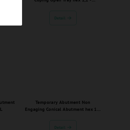
EVCAICOTC
Detail
butment
Temporary Abutment Non
SL
Engaging Conical Abutment hex 1,2
- EVCATANEC
Detail