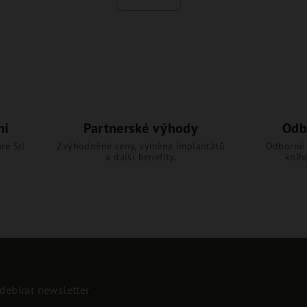
ní
Partnerské výhody
Odb
re Srl
Zvýhodněné ceny, výměna implantátů
Odborné 
a další benefity.
knih
debírat newsletter