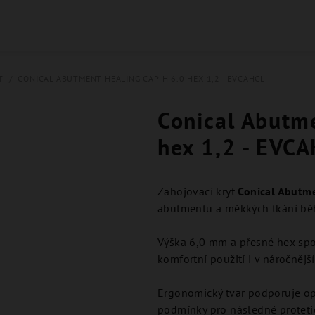
T
/
CONICAL ABUTMENT HEALING CAP H 6.0 HEX 1,2 - EVCAHCL
Conical Abutm
hex 1,2 - EVC
Zahojovací kryt
Conical Abutme
abutmentu a měkkých tkání běh
Výška 6,0 mm a přesné hex spo
komfortní použití i v náročněj
Ergonomický tvar podporuje op
podmínky pro následné protetic