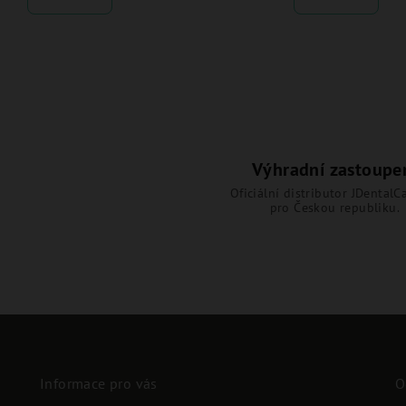
Výhradní zastoupe
Oficiální distributor JDentalCa
pro Českou republiku.
Informace pro vás
O