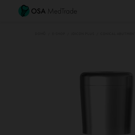
Přejít
na
obsah
DOMŮ
/
E-SHOP
/
JDICON PLUS
/
CONICAL ABUTMEN