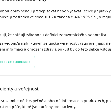
obou oprávněnou předepisovat nebo vydávat léčivé přípravky 
nické prostředky ve smyslu § 2a zákona č. 40/1995 Sb., o regu
Podobné produkty
.
zuji, že splňuji zákonnou definici zdravotnického odborníka.
si vědom/a rizik, kterým se laická veřejnost vystavuje (např. n
ní informací a ohrožení zdraví), pokud by do této sekce vstoup
PIT JAKO ODBORNÍK
cienty a veřejnost
srozumitelné, bezpečné a obecné informace o produktech, p
al Abutment Healing Cap H
30° Conical Abutment Angu
stech péče, které jsou určeny pro pacienty.
9.0 hex 1,2 - EVCAHC9
3.5 JDICON® Plus - ICCA3