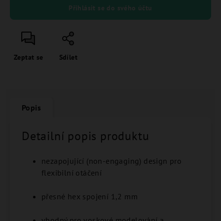
Přihlásit se do svého účtu
Zeptat se
Sdílet
Popis
Detailní popis produktu
nezapojující (non-engaging) design pro
flexibilní otáčení
přesné hex spojení 1,2 mm
vhodný pro voskové modelování a