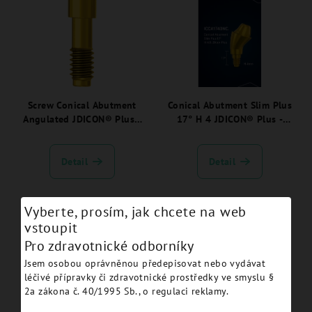
Screw Conical Abutment
Conical Abutment Slim Plus
Angulated JDICON® Plus -
17° H 4 JDICON® Plus -
ICCASA.
ICCA1740NC.
Detail
Detail
Vyberte, prosím, jak chcete na web
vstoupit
Pro zdravotnické odborníky
Jsem osobou oprávněnou předepisovat nebo vydávat
léčivé přípravky či zdravotnické prostředky ve smyslu §
2a zákona č. 40/1995 Sb., o regulaci reklamy.