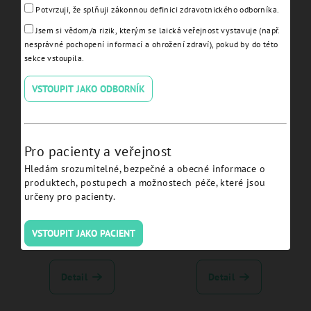
Conical Abutment
17° Conical Abutment
Potvrzuji, že splňuji zákonnou definici zdravotnického odborníka.
Impression Coping
Angulated H 5.5 JDICON®
Jsem si vědom/a rizik, kterým se laická veřejnost vystavuje (např.
Engaging Open Tray hex
Plus - ICCA1750NC.
nesprávné pochopení informací a ohrožení zdraví), pokud by do této
1,2 - EVCAICOTEC
sekce vstoupila.
Detail
Detail
VSTOUPIT JAKO ODBORNÍK
Pro pacienty a veřejnost
Hledám srozumitelné, bezpečné a obecné informace o
produktech, postupech a možnostech péče, které jsou
určeny pro pacienty.
Conical Abutment Healing
Temporary Abut Non
VSTOUPIT JAKO PACIENT
Cap H 6.0 hex 1,2 -
Engaging Conical Abut
EVCAHCL
Smooth Welding hex 1,2 -
EVCATANEWSC
Detail
Detail