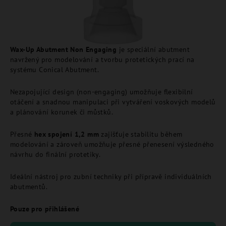
Wax-Up Abutment Non Engaging
je speciální abutment
navržený pro modelování a tvorbu protetických prací na
systému Conical Abutment.
Nezapojující design (non-engaging) umožňuje flexibilní
otáčení a snadnou manipulaci při vytváření voskových modelů
a plánování korunek či můstků.
Přesné
hex spojení 1,2 mm
zajišťuje stabilitu během
modelování a zároveň umožňuje přesné přenesení výsledného
návrhu do finální protetiky.
Ideální nástroj pro zubní techniky při přípravě individuálních
abutmentů.
Pouze pro přihlášené