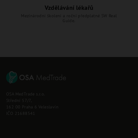
Vzdělávání lékařů
Mezinárodní školení a roční předplatné SW Real
Guide.
Z
á
p
OSA MedTrade s.r.o.
a
Střední 57/7,
t
162 00 Praha 6 Veleslavín
í
IČO 21688541