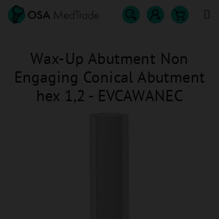
Přejít
na
obsah
Hledat
Nákupn
Přihlášení
Wax-Up Abutment Non
košík
Engaging Conical Abutment
hex 1,2 - EVCAWANEC