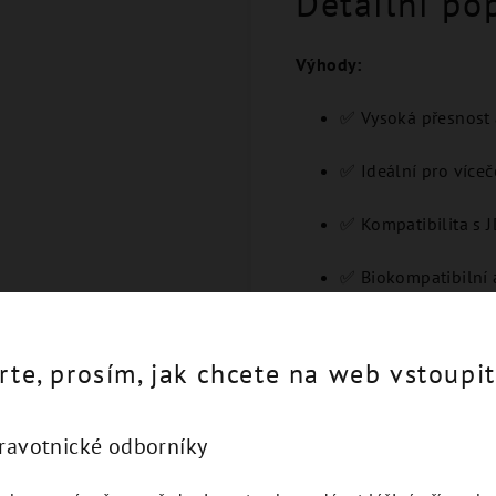
Detailní po
Výhody:
✅ Vysoká přesnost a
✅ Ideální pro více
✅ Kompatibilita s J
✅ Biokompatibilní 
✅ Optimalizováno p
rte, prosím, jak chcete na web vstoupit
dravotnické odborníky