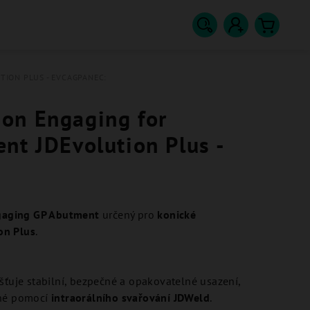
Hledat
Přihlášení
Nákupn
ION PLUS - EVCAGPANEC:
košík
on Engaging for
nt JDEvolution Plus -
gaging GP Abutment
určený pro
konické
on Plus
.
šťuje stabilní, bezpečné a opakovatelné usazení,
ené pomocí
intraorálního svařování JDWeld
.