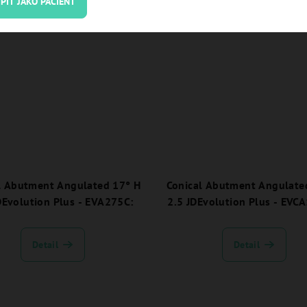
PIT JAKO PACIENT
l Abutment Angulated 17° H
Conical Abutment Angulate
DEvolution Plus - EVA275C:
2.5 JDEvolution Plus - EVC
Detail
Detail