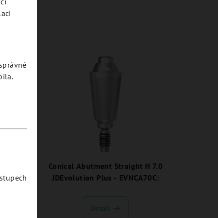
či
laci
esprávné
ila.
d 17° H
Conical Abutment Straight H 7.0
ostupech
A1735C:
JDEvolution Plus - EVNCA70C:
Detail