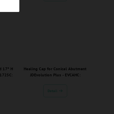
d 17° H
Healing Cap for Conical Abutment
A1725C:
JDEvolution Plus - EVCAHC:
Detail