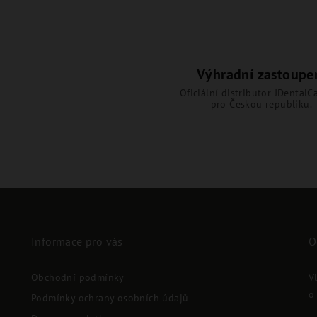
Výhradní zastoupe
Oficiální distributor JDentalCa
pro Českou republiku.
Informace pro vás
O
Obchodní podmínky
V
o
Podmínky ochrany osobních údajů