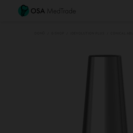
Přejít
na
obsah
DOMŮ
/
E-SHOP
/
JDEVOLUTION PLUS
/
CONICAL AB