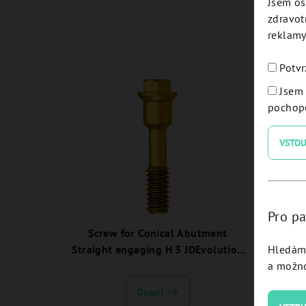
Jsem os
zdravot
reklamy
Potvr
Jsem 
pochope
VSTOU
Pro pa
Screw for Conical Abutment
Conic
Hledám 
Straight engaging H 3 JDEvolution
JDEv
a možno
Plus - EVS106:
Detail