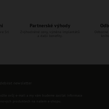
ní
Partnerské výhody
Odb
re Srl
Zvýhodněné ceny, výměna implantátů
Odborné 
a další benefity.
knih
debírat newsletter
ložte svůj e-mail a my vám budeme zasílat informace
 nových produktech na našem e-shopu.