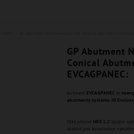
UTMENT
/
GP ABUTMENT NON ENGAGING FOR CONICAL ABUTMENT JDEVOLUT
GP Abutment N
Conical Abutme
EVCAGPANEC:
butment
EVCAGPANEC
je
neen
abutmenty systému JD Evoluti
Díky přesné
HEX 1.2
spojce zaji
ideální pro konstrukce vytvář