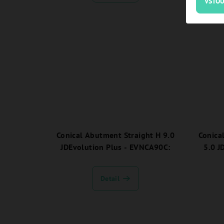
VSTOU
Conical Abutment Straight H 9.0
Conica
JDEvolution Plus - EVNCA90C:
5.0 J
Detail