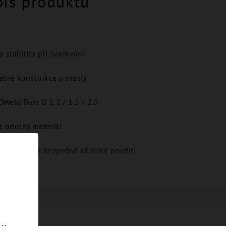
pis produktu
 stabilita při svařování
četné konstrukce a mosty
DWeld Bars Ø 1.2 / 1.5 / 2.0
a odolný materiál
ro rychlé a bezpečné klinické použití