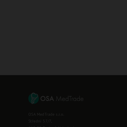
Z
á
p
OSA MedTrade s.r.o.
a
Střední 57/7,