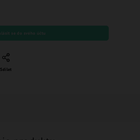
hlásit se do svého účtu
Sdílet