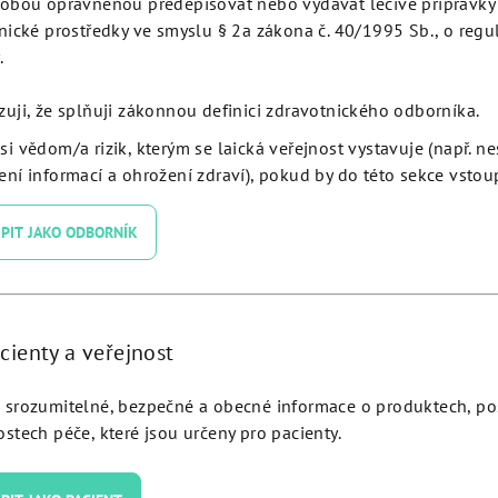
obou oprávněnou předepisovat nebo vydávat léčivé přípravky 
Podobné produkty
nické prostředky ve smyslu § 2a zákona č. 40/1995 Sb., o regu
.
zuji, že splňuji zákonnou definici zdravotnického odborníka.
si vědom/a rizik, kterým se laická veřejnost vystavuje (např. n
ní informací a ohrožení zdraví), pokud by do této sekce vstoup
PIT JAKO ODBORNÍK
cienty a veřejnost
al Abutment Straight H 2.0
Conical Abutment Angulate
srozumitelné, bezpečné a obecné informace o produktech, p
olution Plus - EVNCA20C:
3.5 JDEvolution Plus - EVC
stech péče, které jsou určeny pro pacienty.
Detail
Detail