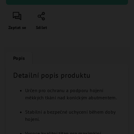
Zeptat se
Sdílet
Popis
Detailní popis produktu
Určen pro ochranu a podporu hojení
měkkých tkání nad konickým abutmentem.
Stabilní a bezpečné uchycení během doby
hojení.
Vysoce kvalitní titan pro maximální