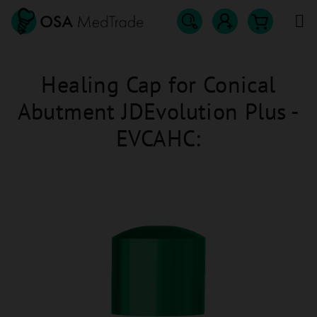
Přejít
na
obsah
Hledat
Nákupn
Přihlášení
Healing Cap for Conical
košík
Abutment JDEvolution Plus -
EVCAHC: