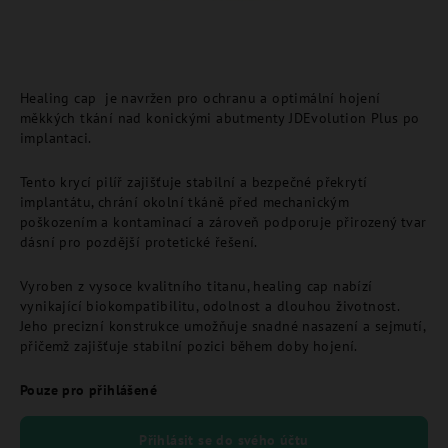
Healing cap je navržen pro ochranu a optimální hojení
měkkých tkání nad konickými abutmenty JDEvolution Plus po
implantaci.
Tento krycí pilíř zajišťuje stabilní a bezpečné překrytí
implantátu, chrání okolní tkáně před mechanickým
poškozením a kontaminací a zároveň podporuje přirozený tvar
dásní pro pozdější protetické řešení.
Vyroben z vysoce kvalitního titanu, healing cap nabízí
vynikající biokompatibilitu, odolnost a dlouhou životnost.
Jeho precizní konstrukce umožňuje snadné nasazení a sejmutí,
přičemž zajišťuje stabilní pozici během doby hojení.
Pouze pro přihlášené
Přihlásit se do svého účtu