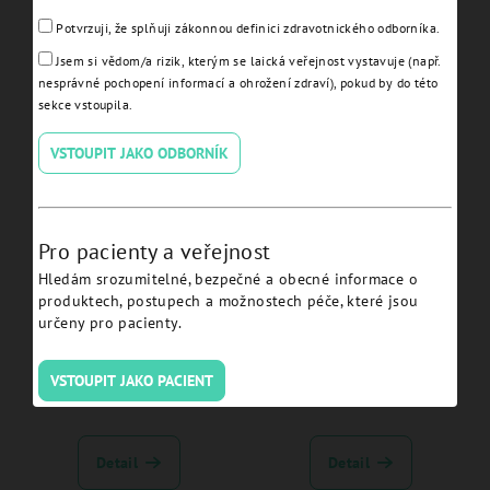
Potvrzuji, že splňuji zákonnou definici zdravotnického odborníka.
Screw for Angulated
Wax-Up Abutment Non
Conical Abutment
Engaging for Conical
Jsem si vědom/a rizik, kterým se laická veřejnost vystavuje (např.
JDEvolution Plus - EVCASA:
Abutment JDEvolution Plus
nesprávné pochopení informací a ohrožení zdraví), pokud by do této
- EVCAWANEC:
sekce vstoupila.
Detail
Detail
VSTOUPIT JAKO ODBORNÍK
Pro pacienty a veřejnost
Hledám srozumitelné, bezpečné a obecné informace o
produktech, postupech a možnostech péče, které jsou
určeny pro pacienty.
Prosthetic Screw Conical
Temporary Abutment Non
VSTOUPIT JAKO PACIENT
Abutment direct long -
Engaging Conical Abutment
EVS111
JDEvolution Plus -
EVCATANEC:
Detail
Detail