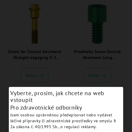
Screw for Conical Abutment
Prosthetic Screw Conical
Straight engaging H 3
Abutment Long
JDEvolution Plus - EVS106:
JDEvolution Plus -
EVCAPSL:
Detail
Detail
Vyberte, prosím, jak chcete na web
vstoupit
Pro zdravotnické odborníky
Jsem osobou oprávněnou předepisovat nebo vydávat
léčivé přípravky či zdravotnické prostředky ve smyslu §
2a zákona č. 40/1995 Sb., o regulaci reklamy.