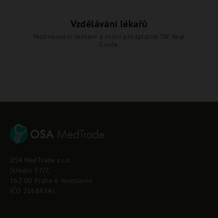
Vzdělávání lékařů
Mezinárodní školení a roční předplatné SW Real
Guide.
Z
á
p
OSA MedTrade s.r.o.
a
Střední 57/7,
t
162 00 Praha 6 Veleslavín
í
IČO 21688541