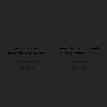
Conical Abutment
Conical Abutment Straight
Impression Coping Closed
H 7.0 JDEvolution Plus -
Tray JDEvolution Plus -
EVNCA70C:
EVCAICCTC
Detail
Detail