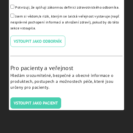
Potvrzuji, že splňuji zákonnou definici zdravotnického odborníka.
Jsem si vědom/a rizik, kterým se laická veřejnost vystavuje (např.
nesprávné pochopení informací a ohrožení zdraví), pokud by do této
sekce vstoupila.
VSTOUPIT JAKO ODBORNÍK
Healing Abutment Ø 5.0 H
Healing Abutment Ø 7.5 H
5.0 JDEvolution plus -
3.0 JDEvolution Plus -
Pro pacienty a veřejnost
EVHA55:
EVHA753:
Hledám srozumitelné, bezpečné a obecné informace o
produktech, postupech a možnostech péče, které jsou
Detail
Detail
určeny pro pacienty.
VSTOUPIT JAKO PACIENT