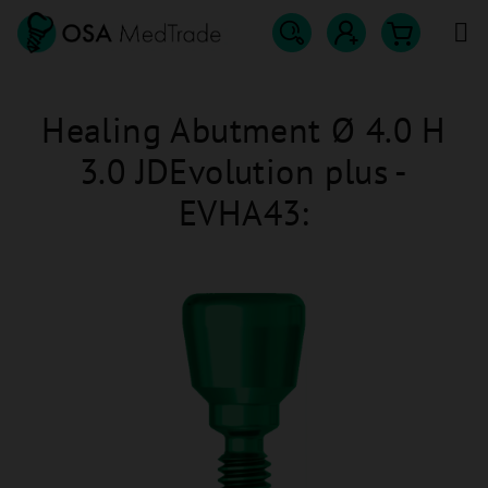
Přejít
na
obsah
Hledat
Nákupn
Přihlášení
Healing Abutment Ø 4.0 H
košík
3.0 JDEvolution plus -
EVHA43: