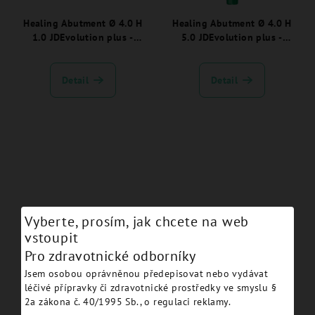
Healing Abutment Ø 4.0 H
Healing Abutment Ø 4.0 H
1.0 JDEvolution plus -
5.0 JDEvolution plus -
EVHA41:
EVHA45:
Detail
Detail
Vyberte, prosím, jak chcete na web
vstoupit
Healing Abutment Ø 4.0 H
Healing Abutment Ø 6.0 H
2.0 JDEvolution plus -
3.0 JDEvolution plus -
Pro zdravotnické odborníky
EVHA42:
EVHA63:
Jsem osobou oprávněnou předepisovat nebo vydávat
léčivé přípravky či zdravotnické prostředky ve smyslu §
Detail
Detail
2a zákona č. 40/1995 Sb., o regulaci reklamy.