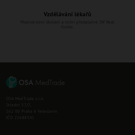
Vzdělávání lékařů
Mezinárodní školení a roční předplatné SW Real
Guide.
Z
á
p
OSA MedTrade s.r.o.
a
Střední 57/7,
t
162 00 Praha 6 Veleslavín
í
IČO 21688541