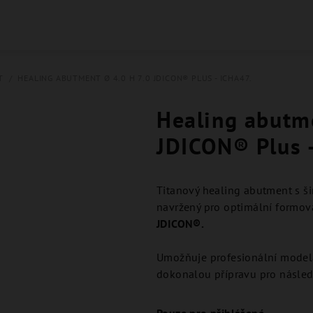
T
/
HEALING ABUTMENT Ø 4.0 H 7.0 JDICON® PLUS - ICHA47.
Healing abutme
JDICON® Plus 
Titanový healing abutment s š
navržený pro optimální formová
JDICON®.
Umožňuje profesionální model
dokonalou přípravu pro následn