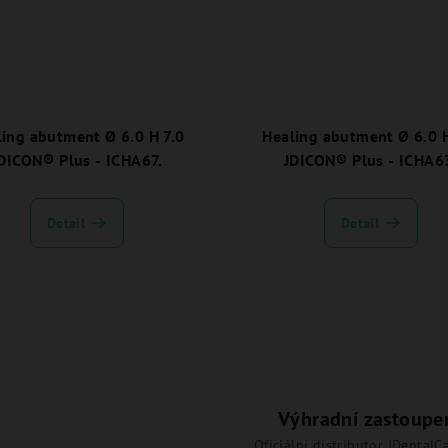
ling abutment Ø 6.0 H 7.0
Healing abutment Ø 6.0 
DICON® Plus - ICHA67.
JDICON® Plus - ICHA6
Detail
Detail
Výhradní zastoupe
Oficiální distributor JDentalCa