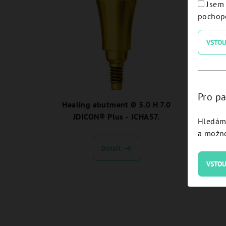
Jsem 
pochope
VSTOU
Pro pa
Healing abutment Ø 5.0 H 7.0
Heal
JDICON® Plus - ICHA57.
J
Hledám 
a možno
Detail
VSTOU