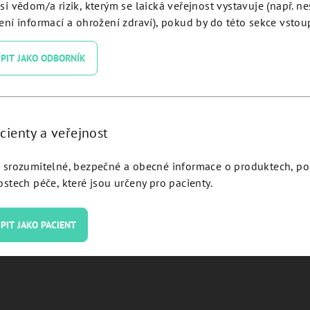
si vědom/a rizik, kterým se laická veřejnost vystavuje (např. n
ní informací a ohrožení zdraví), pokud by do této sekce vstoup
PIT JAKO ODBORNÍK
cienty a veřejnost
ing abutment Ø 5.0 H 3.0
Healing abutment Ø 5.0 
DICON® Plus - ICHA53.
JDICON® Plus - ICHA5
srozumitelné, bezpečné a obecné informace o produktech, p
stech péče, které jsou určeny pro pacienty.
Detail
Detail
PIT JAKO PACIENT