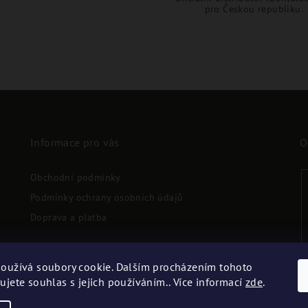
pro Českou republiku.
Informace pro vás
O
Obchodní podmínky
Podmínky ochrany osobních údajů
Doprava a platba
oužívá soubory cookie. Dalším procházením tohoto
ujete souhlas s jejich používáním.. Více informací
zde
.