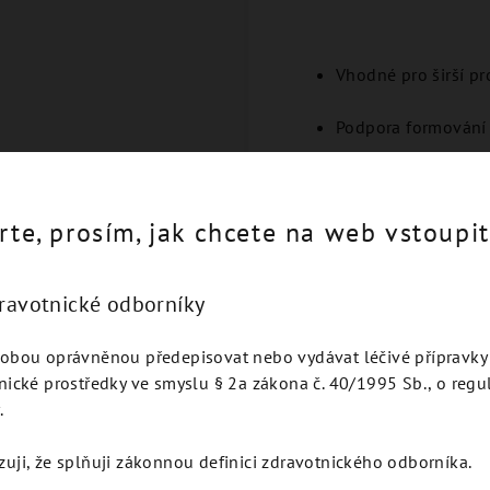
Vhodné pro širší pro
Podpora formování
rte, prosím, jak chcete na web vstoupit
dravotnické odborníky
Podobné produkty
obou oprávněnou předepisovat nebo vydávat léčivé přípravky 
nické prostředky ve smyslu § 2a zákona č. 40/1995 Sb., o regu
.
zuji, že splňuji zákonnou definici zdravotnického odborníka.