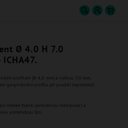
Hledat
Přihlášení
Nákupn
košík
nt Ø 4.0 H 7.0
- ICHA47.
irokým profilem (Ø 4,0 mm) a výškou 7,0 mm,
ní gingiválního profilu při použití implantátů
aci měkké tkáně, pohodlnou manipulaci a
ou protetickou fázi.