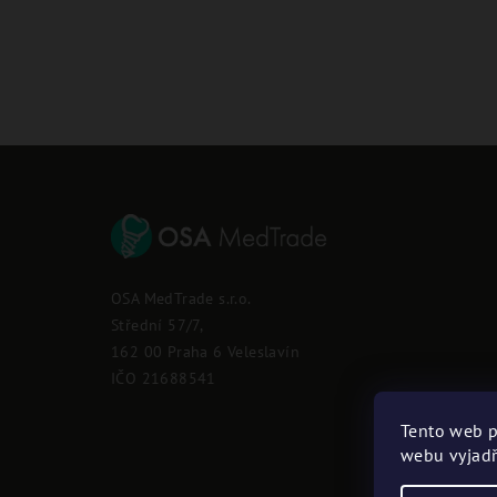
Z
á
p
OSA MedTrade s.r.o.
a
Střední 57/7,
162 00 Praha 6 Veleslavín
t
IČO 21688541
í
Tento web p
webu vyjadř