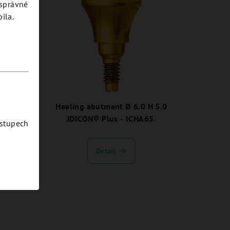
esprávné
ila.
H 5.0
Healing abutment Ø 6.0 H 5.0
5.
JDICON® Plus - ICHA65.
ostupech
Detail