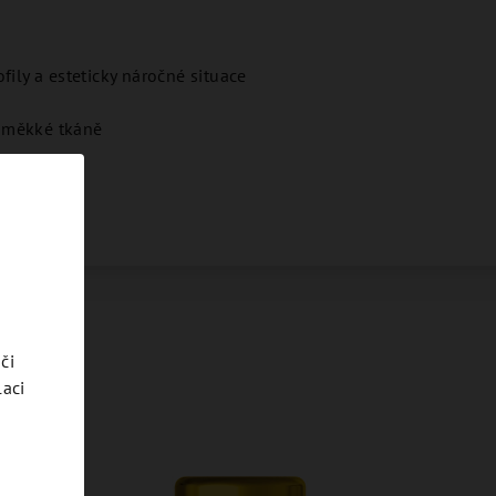
fily a esteticky náročné situace
 měkké tkáně
či
laci