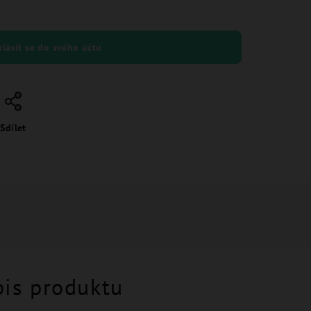
hlásit se do svého účtu
Sdílet
pis produktu