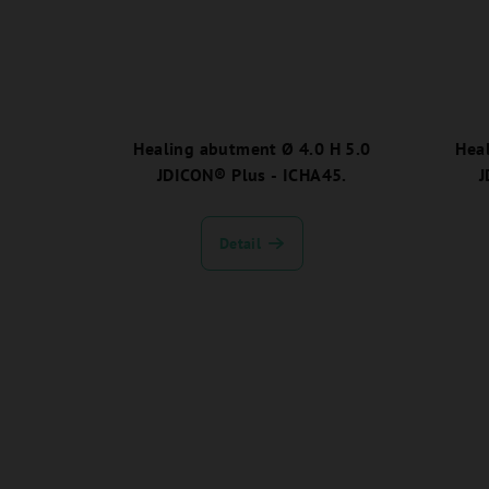
Healing abutment Ø 4.0 H 5.0
Hea
JDICON® Plus - ICHA45.
J
Detail