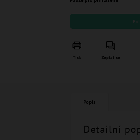
Pouze pro přihlášené
Při
Tisk
Zeptat se
Popis
Detailní po