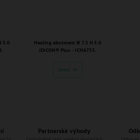
H 3.0
Healing abutment Ø 7.5 H 5.0
3.
JDICON® Plus - ICHA755.
Detail
ní
Partnerské výhody
Odb
re Srl
Zvýhodněné ceny, výměna implantátů
Odborné 