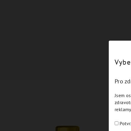
Vybe
Pro z
Jsem os
zdravot
reklamy
Potvr