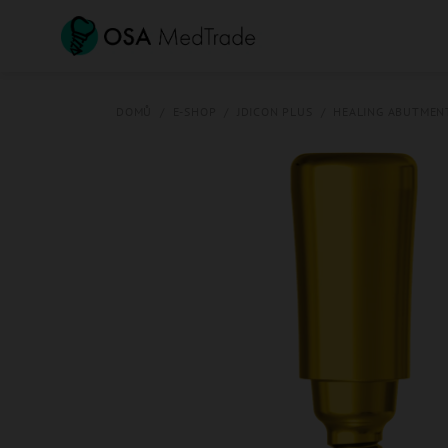
Přejít
na
obsah
DOMŮ
/
E-SHOP
/
JDICON PLUS
/
HEALING ABUTMEN