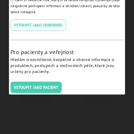
Detail
Detail
nesprávné pochopení informací a ohrožení zdraví), pokud by do této
sekce vstoupila.
VSTOUPIT JAKO ODBORNÍK
Pro pacienty a veřejnost
Hledám srozumitelné, bezpečné a obecné informace o
produktech, postupech a možnostech péče, které jsou
Conical Abutment H 4.0
30° Conical Abutment
určeny pro pacienty.
JDIcon Plus - ICCA40C.
Angulated H 6.0 JDICON®
Plus - ICCA3060NC.
VSTOUPIT JAKO PACIENT
Detail
Detail