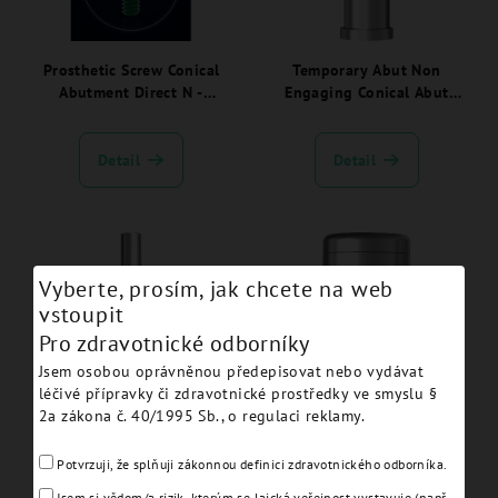
Prosthetic Screw Conical
Temporary Abut Non
Abutment Direct N -
Engaging Conical Abut
EVCAPSN:
Smooth Welding hex 1,2 -
EVCATANEWSC
Detail
Detail
Vyberte, prosím, jak chcete na web
vstoupit
Pro zdravotnické odborníky
Jsem osobou oprávněnou předepisovat nebo vydávat
léčivé přípravky či zdravotnické prostředky ve smyslu §
Conical Abutment
Conical Abutment Healing
2a zákona č. 40/1995 Sb., o regulaci reklamy.
Impression Coping
Cap H 9.0 hex 1,2 -
Engaging Open Tray hex
EVCAHC9
Potvrzuji, že splňuji zákonnou definici zdravotnického odborníka.
1,2 - EVCAICOTEC
Jsem si vědom/a rizik, kterým se laická veřejnost vystavuje (např.