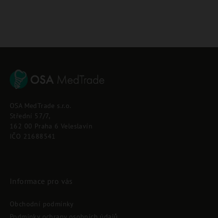
Z
á
p
OSA MedTrade s.r.o.
a
Střední 57/7,
t
162 00 Praha 6 Veleslavín
í
IČO 21688541
Informace pro vás
Obchodní podmínky
Podmínky ochrany osobních údajů