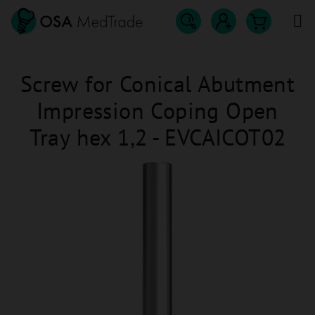
Přejít
na
obsah
Hledat
Nákupn
Přihlášení
Screw for Conical Abutment
košík
Impression Coping Open
Tray hex 1,2 - EVCAICOT02