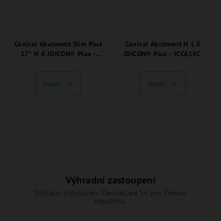
Conical Abutment Slim Plus
Conical Abutment H 1.5
17° H 4 JDICON® Plus -
JDICON® Plus - ICCA15C.
ICCA1740NC.
Detail
Detail
Výhradní zastoupení
Oficiální distributor JDentalCare Srl pro Českou
republiku.