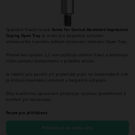
Speciální fixační šroub
Screw for Conical Abutment Impression
Coping Open Tray
je určen pro bezpečné uchycení
otiskovacího transferu během otiskování metodou Open Tray.
Přesné hex spojení 1,2 mm zajišťuje stabilní fixaci a eliminuje
riziko pohybu komponentu v průběhu otisku.
Je ideální pro použití při protetické práci na implantátech, kde
je klíčová maximální přesnost a bezpečné uchycení.
Díky kvalitnímu zpracování poskytuje vysokou spolehlivost a
komfort při manipulaci.
Pouze pro přihlášené
Přihlásit se do svého účtu