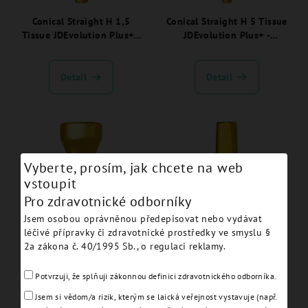
Conical Straight H 1,5
Conical Straight H 5 Tissue
Tissue JDEvolution Plus+ -
JDEvolution Plus+ -
EVNCA15TSC:
EVNCA50TSC:
Detail
Detail
Vyberte, prosím, jak chcete na web
vstoupit
Pro zdravotnické odborníky
Jsem osobou oprávněnou předepisovat nebo vydávat
léčivé přípravky či zdravotnické prostředky ve smyslu §
Healing Abutment Ø 5.0 H
Straight Abutment Ø 5.0 H
2a zákona č. 40/1995 Sb., o regulaci reklamy.
6.0 Tissue JDEvolution
4.0 Tissue JDEvolution
Plus+ - EVHA56TS:
Plus+ - EVNSA5040TSC:
Potvrzuji, že splňuji zákonnou definici zdravotnického odborníka.
Detail
Detail
Jsem si vědom/a rizik, kterým se laická veřejnost vystavuje (např.