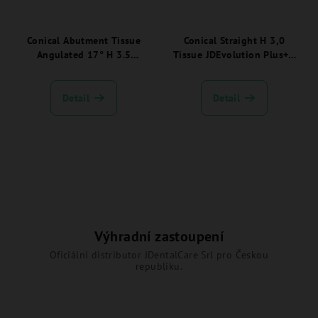
Conical Abutment Tissue
Conical Straight H 3,0
Angulated 17° H 3.5
Tissue JDEvolution Plus+ -
JDEvolution Plus -
EVNCA30TSC:
EVCA1735TSC:
Detail
Detail
Výhradní zastoupení
Oficiální distributor JDentalCare Srl pro Českou
republiku.