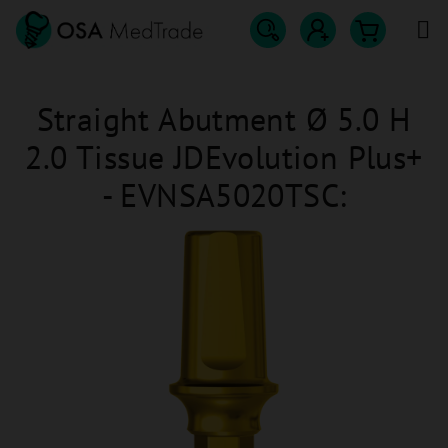
Přejít
na
obsah
Hledat
Nákupn
Přihlášení
Straight Abutment Ø 5.0 H
košík
2.0 Tissue JDEvolution Plus+
- EVNSA5020TSC: