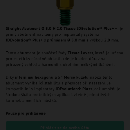
Straight Abutment Ø 5.0 H 2.0 Tissue JDEvolution® Plus+ –
je
přímý abutment navržený pro implantáty systému
JDEvolution® Plus+
s průměrem
Ø 5.0 mm
a výškou 2
.0 mm
.
Tento abutment je součástí řady
Tissue Lovers
, která je určena
pro esteticky náročné oblasti, kde je kladen důraz na
přirozený vzhled a harmonii s okolními měkkými tkáněmi.
Díky
internímu hexagonu
a
5° Morse kuželu
nabízí tento
abutment vynikající stabilitu a přesnost při nasazení. Je
kompatibilní s implantáty
JDEvolution® Plus+
, což umožňuje
širokou škálu protetických aplikací, včetně jednotlivých
korunek a menších můstků.
Pouze pro přihlášené
Přihlásit se do svého účtu