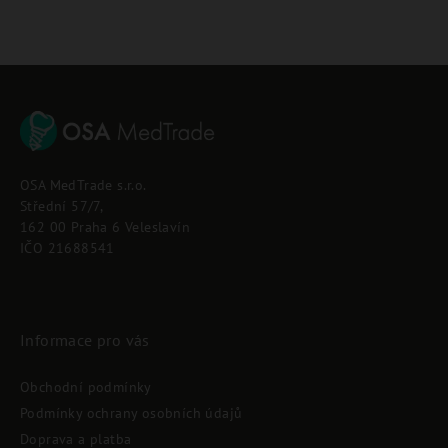
Z
á
p
OSA MedTrade s.r.o.
a
Střední 57/7,
t
162 00 Praha 6 Veleslavín
í
IČO 21688541
Informace pro vás
Obchodní podmínky
Podmínky ochrany osobních údajů
Doprava a platba