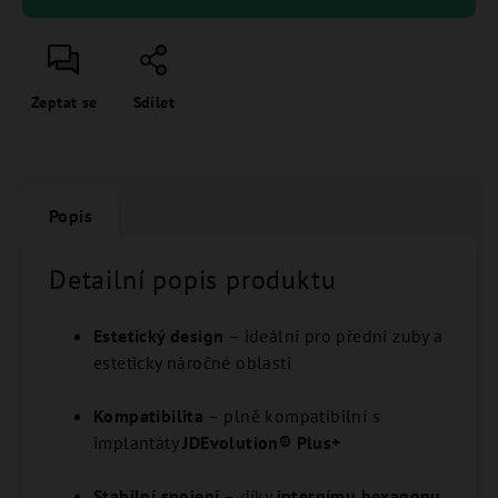
Zeptat se
Sdílet
Popis
Detailní popis produktu
Estetický design
– ideální pro přední zuby a
esteticky náročné oblasti
Kompatibilita
– plně kompatibilní s
implantáty
JDEvolution® Plus+
Stabilní spojení
– díky
internímu hexagonu