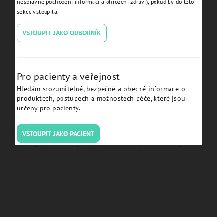
nesprávné pochopení informací a ohrožení zdraví), pokud by do této
sekce vstoupila.
VSTOUPIT JAKO ODBORNÍK
Pro pacienty a veřejnost
Hledám srozumitelné, bezpečné a obecné informace o
Tibase H 1,5 non engaging
Temporary Abutment non
produktech, postupech a možnostech péče, které jsou
Tissue JDEvolution Plus+ -
engaging Tissue
určeny pro pacienty.
EVTIB15NETSC:
JDEvolution Plus+ -
EVTANETSC:
VSTOUPIT JAKO PACIENT
Detail
Detail